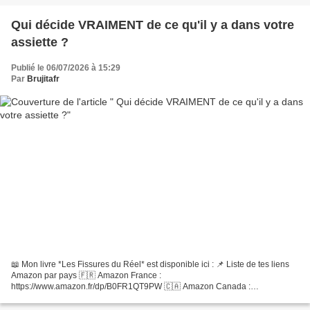
Qui décide VRAIMENT de ce qu'il y a dans votre
assiette ?
Publié le 06/07/2026 à 15:29
Par
Brujitafr
📖 Mon livre *Les Fissures du Réel* est disponible ici : 📌 Liste de tes liens
Amazon par pays 🇫🇷 Amazon France :
https://www.amazon.fr/dp/B0FR1QT9PW 🇨🇦 Amazon Canada :
https://www.amazon.ca/dp/B0FR1QT9PW 🇺🇸 Amazon US :
https://www.amazon.com/dp/B0FR1QT9PW...