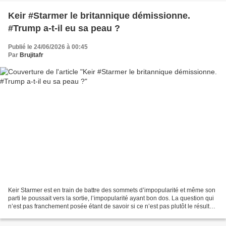
Keir #Starmer le britannique démissionne.
#Trump a-t-il eu sa peau ?
Publié le 24/06/2026 à 00:45
Par
Brujitafr
Keir Starmer est en train de battre des sommets d’impopularité et même son
parti le poussait vers la sortie, l’impopularité ayant bon dos. La question qui
n’est pas franchement posée étant de savoir si ce n’est pas plutôt le résultat
d’une très grosse...