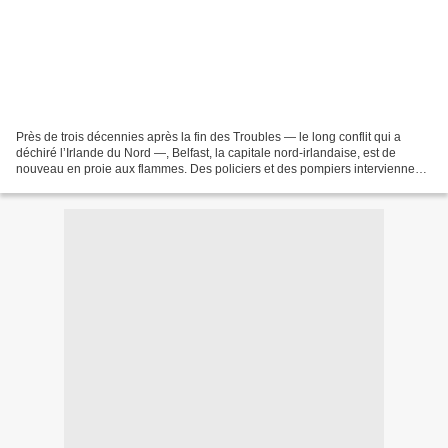
Près de trois décennies après la fin des Troubles — le long conflit qui a
déchiré l’Irlande du Nord —, Belfast, la capitale nord-irlandaise, est de
nouveau en proie aux flammes. Des policiers et des pompiers interviennent
après que des manifestants ont...