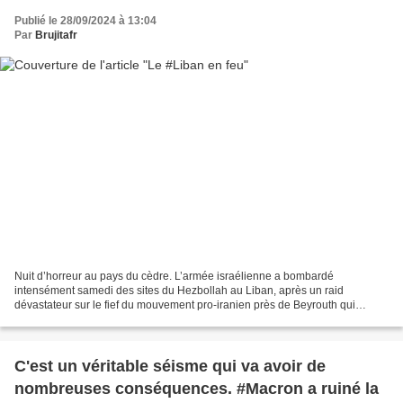
Publié le 28/09/2024 à 13:04
Par
Brujitafr
Nuit d’horreur au pays du cèdre. L’armée israélienne a bombardé
intensément samedi des sites du Hezbollah au Liban, après un raid
dévastateur sur le fief du mouvement pro-iranien près de Beyrouth qui
ciblait, selon des médias israéliens, son chef Hassan...
C'est un véritable séisme qui va avoir de
nombreuses conséquences. #Macron a ruiné la