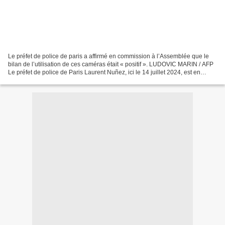
Le préfet de police de paris a affirmé en commission à l’Assemblée que le
bilan de l’utilisation de ces caméras était « positif ». LUDOVIC MARIN / AFP
Le préfet de police de Paris Laurent Nuñez, ici le 14 juillet 2024, est en
faveur de l’utilisation des...