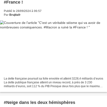
#France !
Publié le 28/09/2024 à 06:57
Par
Brujitafr
La dette française poursuit sa folle envolée et atteint 3228,4 milliards d’euros
La dette publique française atteint un niveau record, à près de 3 230
milliards d’euros, soit 112 % du PIB Presque deux fois plus que le maximum
prévu par les règles européennes. Elle...
#Neige dans les deux hémisphères