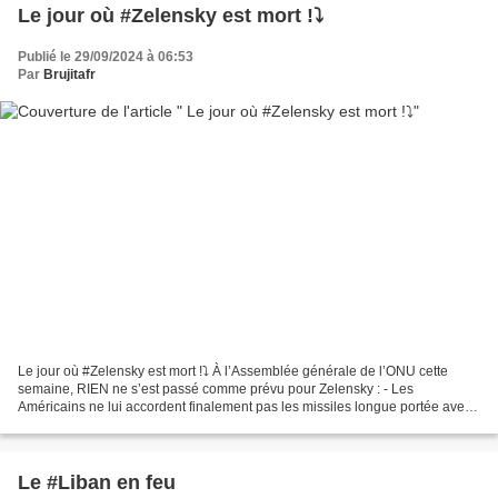
Le jour où #Zelensky est mort !⤵️
Publié le 29/09/2024 à 06:53
Par
Brujitafr
Le jour où #Zelensky est mort !⤵️ À l’Assemblée générale de l’ONU cette
semaine, RIEN ne s’est passé comme prévu pour Zelensky : - Les
Américains ne lui accordent finalement pas les missiles longue portée avec
autorisation de frapper le sol russe - #Trump...
Le #Liban en feu