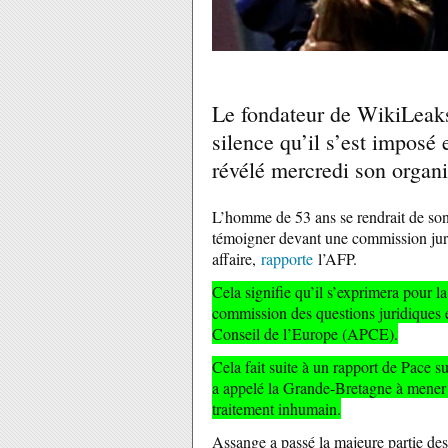
Le fondateur de WikiLeaks,
silence qu’il s’est imposé 
révélé mercredi son organi
L’homme de 53 ans se rendrait de son 
témoigner devant une commission juri
affaire,
rapporte
l’AFP.
Cela signifie qu’il s’exprimera pour l
commission des questions juridiques 
Conseil de l’Europe (APCE).
Cela fait suite à un rapport de Pace su
a appelé la Grande-Bretagne à mener u
traitement inhumain.
Assange a passé la majeure partie de