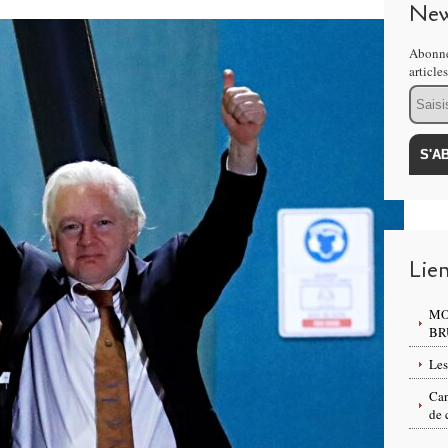
New
Abonne
article
Email
Lie
MO
BR
Les
Can
de 