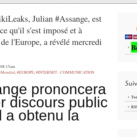
kiLeaks, Julian #Assange, est
ce qu'il s'est imposé et à
 de l'Europe, a révélé mercredi
B
, 08:15am
eMondial
,
#EUROPE
,
#INTERNET - COMMUNICATION
Sui
ange prononcera
r discours public
Twi
RS
l a obtenu la