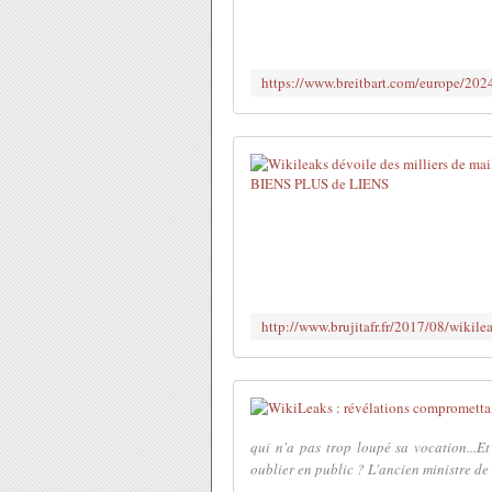
qui n'a pas trop loupé sa vocation...Et
oublier en public ? L'ancien ministre de 