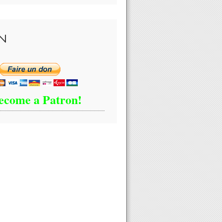
N
ecome a Patron!