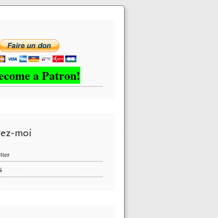
ecome a Patron!
vez-moi
tter
S