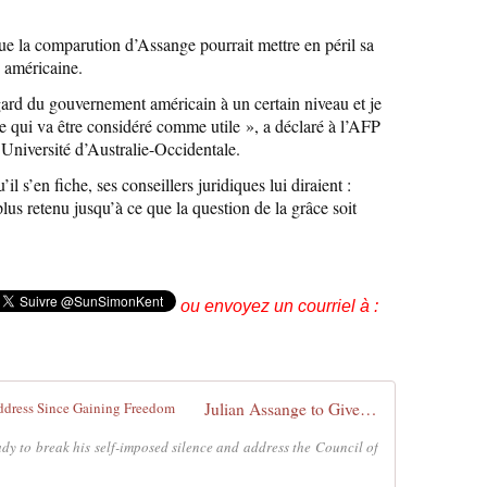
que la comparution d’Assange pourrait mettre en péril sa
e américaine.
égard du gouvernement américain à un certain niveau et je
 qui va être considéré comme utile », a déclaré à l’AFP
’Université d’Australie-Occidentale.
 s’en fiche, ses conseillers juridiques lui diraient :
lus retenu jusqu’à ce que la question de la grâce soit
ou envoyez un courriel à :
Julian Assange to Give First Public Address Since Gaining Freedom
dy to break his self-imposed silence and address the Council of