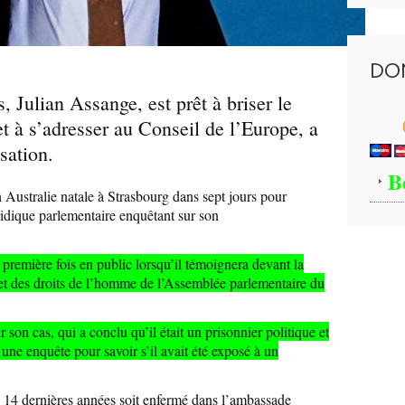
DO
 Julian Assange, est prêt à briser le
et à s’adresser au Conseil de l’Europe, a
sation.
B
Australie natale à Strasbourg dans sept jours pour
dique parlementaire enquêtant sur son
a première fois en public lorsqu’il témoignera devant la
et des droits de l’homme de l’Assemblée parlementaire du
r son cas, qui a conclu qu’il était un prisonnier politique et
ne enquête pour savoir s’il avait été exposé à un
s 14 dernières années soit enfermé dans l’ambassade