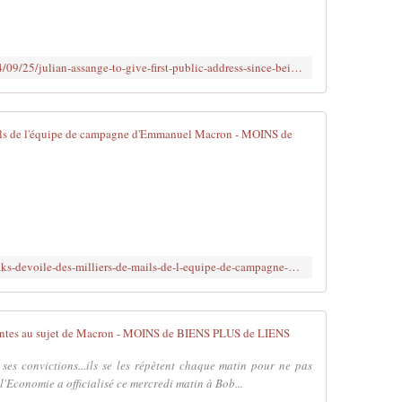
https://www.breitbart.com/europe/2024/09/25/julian-assange-to-give-first-public-address-since-being-freed-from-prison/
Wikileaks dé
E
n
t
o
u
t
http://www.brujitafr.fr/2017/08/wikileaks-devoile-des-milliers-de-mails-de-l-equipe-de-campagne-d-emmanuel-macron.html
,
p
r
è
WikiLeaks : r
s
d
 ses convictions...ils se les répètent chaque matin pour ne pas
e
l'Economie a officialisé ce mercredi matin à Bob...
7