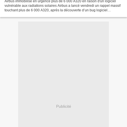
Airbus immobilise en urgence plus de 6 000 A320 en raison d'un logiciel
vulnérable aux radiations solaires Airbus a lancé vendredi un rappel massif
touchant plus de 6 000 A320, après la découverte d’un bug logiciel
provoqué par les radiations solaires...
Publicité