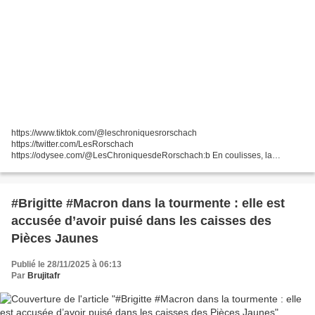
https://www.tiktok.com/@leschroniquesrorschach
https://twitter.com/LesRorschach
https://odysee.com/@LesChroniquesdeRorschach:b En coulisses, la
panique grandit ... Puisque vous êtes là… Abonnez-vous à notre newsletter
Rester libre ! N'oubliez pas de...
#Brigitte #Macron dans la tourmente : elle est
accusée d’avoir puisé dans les caisses des
Pièces Jaunes
Publié le 28/11/2025 à 06:13
Par
Brujitafr