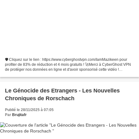
🛡️ Cliquez sur le lien : https://www.cyberghostvpn.com/IamMazikeen pour
profiter de 83% de réduction et 4 mois gratuits ! 🚀Merci à CyberGhost VPN
de protéger nos données en ligne et d'avoir sponsorisé cette vidéo !
Naviguez anonymement. Débloquez le vrai...
Le Génocide des Etrangers - Les Nouvelles
Chroniques de Rorschach
Publié le 28/11/2025 à 07:05
Par
Brujitafr