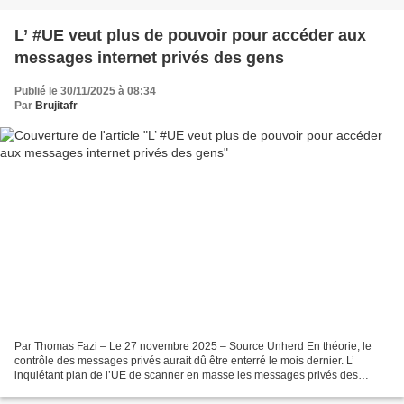
L’ #UE veut plus de pouvoir pour accéder aux
messages internet privés des gens
Publié le 30/11/2025 à 08:34
Par
Brujitafr
Par Thomas Fazi – Le 27 novembre 2025 – Source Unherd En théorie, le
contrôle des messages privés aurait dû être enterré le mois dernier. L’
inquiétant plan de l’UE de scanner en masse les messages privés des
citoyens s’est heurté à une résistance écrasante...