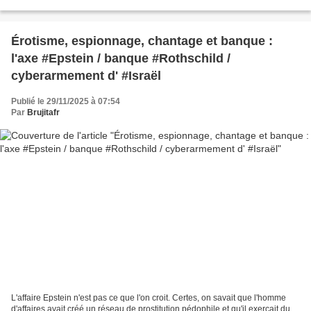
celestial realms, and awe-inspiring...
Érotisme, espionnage, chantage et banque :
l'axe #Epstein / banque #Rothschild /
cyberarmement d' #Israël
Publié le 29/11/2025 à 07:54
Par
Brujitafr
L'affaire Epstein n'est pas ce que l'on croit. Certes, on savait que l'homme
d'affaires avait créé un réseau de prostitution pédophile et qu'il exerçait du