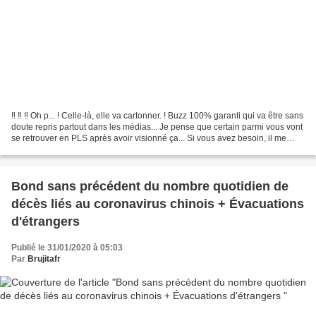
‼️ ‼️ ‼️ Oh p... ! Celle-là, elle va cartonner. ! Buzz 100% garanti qui va être sans
doute repris partout dans les médias... Je pense que certain parmi vous vont
se retrouver en PLS après avoir visionné ça... Si vous avez besoin, il me
reste quelques...
Bond sans précédent du nombre quotidien de
décès liés au coronavirus chinois + Évacuations
d'étrangers
Publié le 31/01/2020 à 05:03
Par
Brujitafr