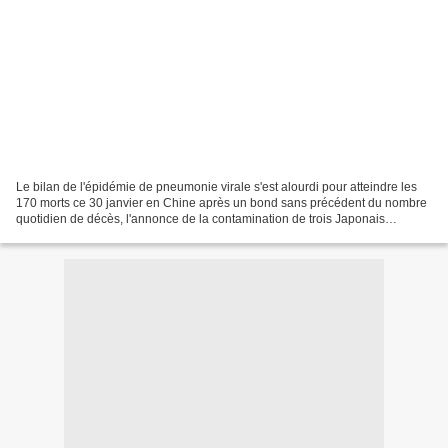
Le bilan de l'épidémie de pneumonie virale s'est alourdi pour atteindre les
170 morts ce 30 janvier en Chine après un bond sans précédent du nombre
quotidien de décès, l'annonce de la contamination de trois Japonais
évacués de Wuhan entretenant par ailleurs...