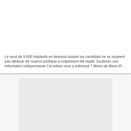
Le seuil de 9 000 habitants en dessous duquel les candidats ne se voyaient
pas attribuer de nuance politique a notamment été rejeté. Soutenez une
information indépendante Cet article vous a intéressé ? Moins de Biens Plus
de Liens ! a besoin de ses lecteurs...