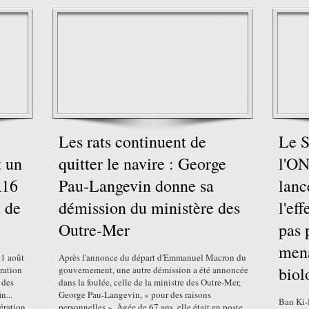
Les rats continuent de
Le S
 un
quitter le navire : George
l'ON
A16
Pau-Langevin donne sa
lanc
 de
démission du ministère des
l'ef
Outre-Mer
pas 
mena
11 août
Après l'annonce du départ d'Emmanuel Macron du
biol
ration
gouvernement, une autre démission a été annoncée
 des
dans la foulée, celle de la ministre des Outre-Mer,
n...
George Pau-Langevin, « pour des raisons
Ban Ki-
ération
personnelles ». Âgée de 67 ans, elle était en poste