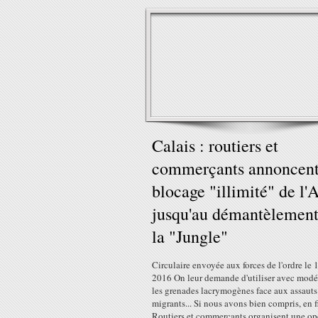
Calais : routiers et
commerçants annoncent
blocage "illimité" de l'
jusqu'au démantèlement
la "Jungle"
Circulaire envoyée aux forces de l'ordre le 
2016 On leur demande d'utiliser avec modé
les grenades lacrymogènes face aux assauts
migrants... Si nous avons bien compris, en fi
Routiers et commerçants organisent une op