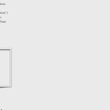
llons
tion")
ns
d'une