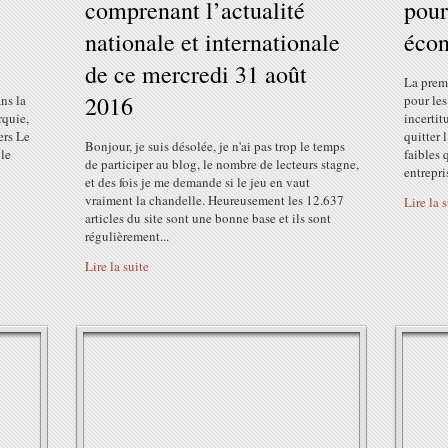
comprenant l’actualité
pour
nationale et internationale
éco
de ce mercredi 31 août
La premi
2016
ns la
pour le
rquie,
incerti
ers Le
quitter 
Bonjour, je suis désolée, je n'ai pas trop le temps
 le
faibles 
de participer au blog, le nombre de lecteurs stagne,
entrepris
et des fois je me demande si le jeu en vaut
vraiment la chandelle. Heureusement les 12.637
Lire la 
articles du site sont une bonne base et ils sont
régulièrement...
Lire la suite