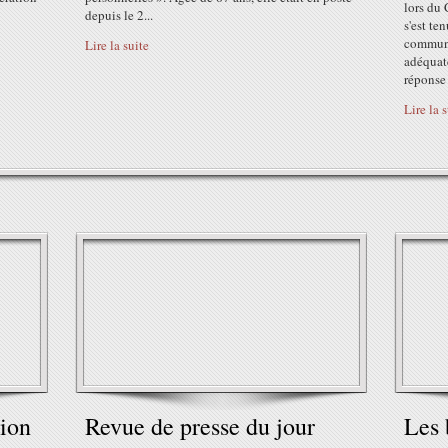
lors du 
depuis le 2...
s'est te
communa
Lire la suite
adéquat
réponse 
Lire la 
tion
Revue de presse du jour
Les 