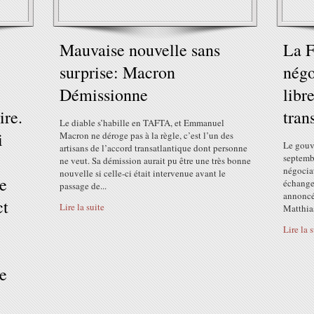
Mauvaise nouvelle sans
La F
surprise: Macron
négo
Démissionne
libr
ire.
tran
Le diable s’habille en TAFTA, et Emmanuel
i
Macron ne déroge pas à la règle, c’est l’un des
Le gouv
artisans de l’accord transatlantique dont personne
septembr
ne veut. Sa démission aurait pu être une très bonne
négociat
nouvelle si celle-ci était intervenue avant le
re
échange
passage de...
annoncé 
ct
Lire la suite
Matthias
Lire la 
e