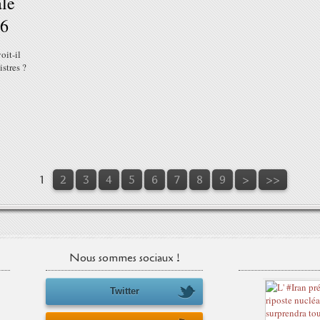
ale
16
oit-il
istres ?
1
2
3
4
5
6
7
8
9
>
>>
Nous sommes sociaux !
Twitter