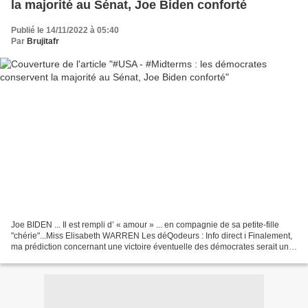
la majorité au Sénat, Joe Biden conforté
Publié le 14/11/2022 à 05:40
Par
Brujitafr
Joe BIDEN ... Il est rempli d’ « amour » ... en compagnie de sa petite-fille
"chérie"...Miss Elisabeth WARREN Les déQodeurs : Info direct ℹ️ Finalement,
ma prédiction concernant une victoire éventuelle des démocrates serait une
opportunité parfaite de...