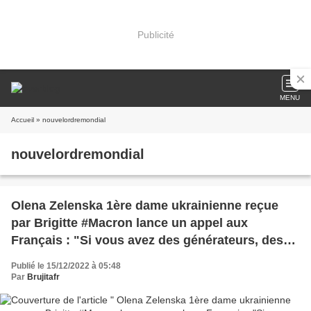
Publicité
MENU
Accueil
» nouvelordremondial
nouvelordremondial
Olena Zelenska 1ère dame ukrainienne reçue
par Brigitte #Macron lance un appel aux
Français : "Si vous avez des générateurs, des
groupes électrogènes, donnez-les-nous !". Les
Publié le 15/12/2022 à 05:48
dizaines de milliards ne suffisent pas ?
Par
Brujitafr