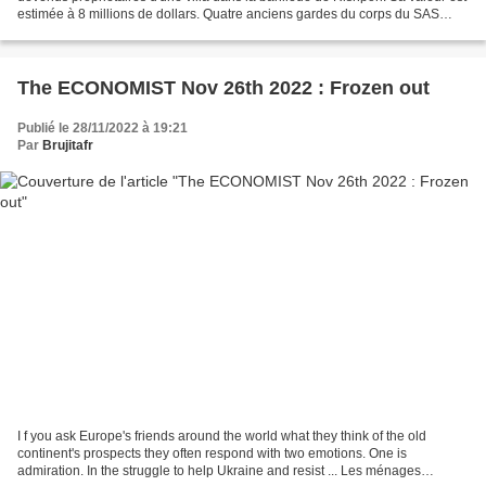
estimée à 8 millions de dollars. Quatre anciens gardes du corps du SAS
veillent à la tranquillité...
The ECONOMIST Nov 26th 2022 : Frozen out
Publié le 28/11/2022 à 19:21
Par
Brujitafr
I f you ask Europe's friends around the world what they think of the old
continent's prospects they often respond with two emotions. One is
admiration. In the struggle to help Ukraine and resist ... Les ménages