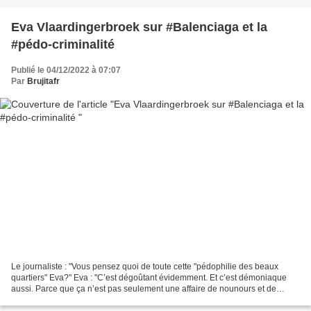
Eva Vlaardingerbroek sur #Balenciaga et la
#pédo-criminalité
Publié le 04/12/2022 à 07:07
Par
Brujitafr
Le journaliste : "Vous pensez quoi de toute cette "pédophilie des beaux
quartiers" Eva?" Eva : "C’est dégoûtant évidemment. Et c’est démoniaque
aussi. Parce que ça n’est pas seulement une affaire de nounours et de
bondage. Dans d’autres photos de la même...