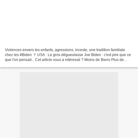
Violences envers les enfants, agressions, inceste, une tradition familiale
chez les #Biden ？ USA : Le gros dégueulasse Joe Biden : c'est pire que ce
que l'on pensait... Cet article vous a intéressé ? Moins de Biens Plus de
Liens ! a besoin de ses lecteurs...