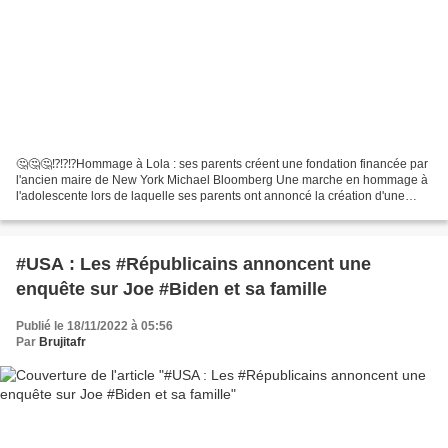
🤔🤔🤔⁉⁉⁉Hommage à Lola : ses parents créent une fondation financée par
l'ancien maire de New York Michael Bloomberg Une marche en hommage à
l'adolescente lors de laquelle ses parents ont annoncé la création d'une
fondation pour les enfants victimes de...
#USA : Les #Républicains annoncent une
enquête sur Joe #Biden et sa famille
Publié le 18/11/2022 à 05:56
Par
Brujitafr