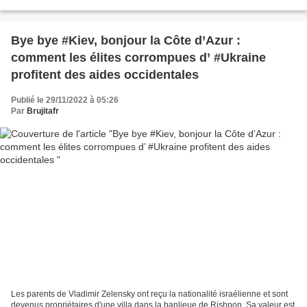
Monstrueux, que fait la justice !
https://twitter.com/Carene1984/status/159770402565036.. Oli...
Bye bye #Kiev, bonjour la Côte d’Azur :
comment les élites corrompues d’ #Ukraine
profitent des aides occidentales
Publié le 29/11/2022 à 05:26
Par
Brujitafr
Les parents de Vladimir Zelensky ont reçu la nationalité israélienne et sont
devenus propriétaires d'une villa dans la banlieue de Rishpon. Sa valeur est