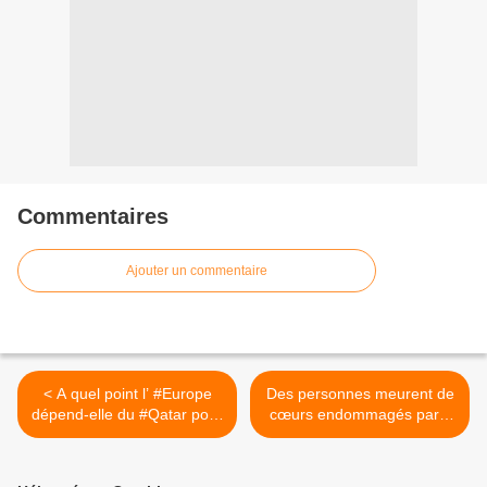
Commentaires
Ajouter un commentaire
< A quel point l’ #Europe
Des personnes meurent de
dépend-elle du #Qatar pour
cœurs endommagés par l'
son approvisionnement en
#ARNm du #vaccin >
gaz ?