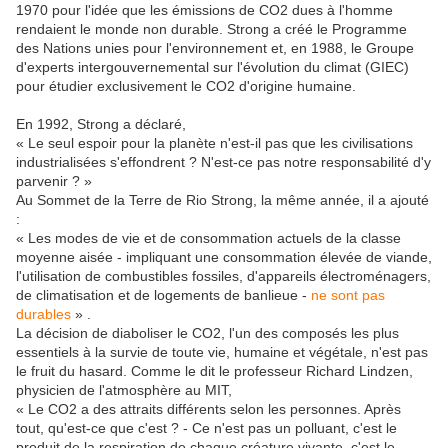
1970 pour l'idée que les émissions de CO2 dues à l'homme
rendaient le monde non durable. Strong a créé le Programme
des Nations unies pour l'environnement et, en 1988, le Groupe
d'experts intergouvernemental sur l'évolution du climat (GIEC)
pour étudier exclusivement le CO2 d'origine humaine.
En 1992, Strong a déclaré,
« Le seul espoir pour la planète n'est-il pas que les civilisations
industrialisées s'effondrent ? N'est-ce pas notre responsabilité d'y
parvenir ? »
Au Sommet de la Terre de Rio Strong, la même année, il a ajouté
:
« Les modes de vie et de consommation actuels de la classe
moyenne aisée - impliquant une consommation élevée de viande,
l'utilisation de combustibles fossiles, d'appareils électroménagers,
de climatisation et de logements de banlieue -
ne sont pas
durables
» .
La décision de diaboliser le CO2, l'un des composés les plus
essentiels à la survie de toute vie, humaine et végétale, n'est pas
le fruit du hasard. Comme le dit le professeur Richard Lindzen,
physicien de l'atmosphère au MIT,
« Le CO2 a des attraits différents selon les personnes. Après
tout, qu'est-ce que c'est ? - Ce n'est pas un polluant, c'est le
produit de la respiration de chaque créature vivante, c'est le