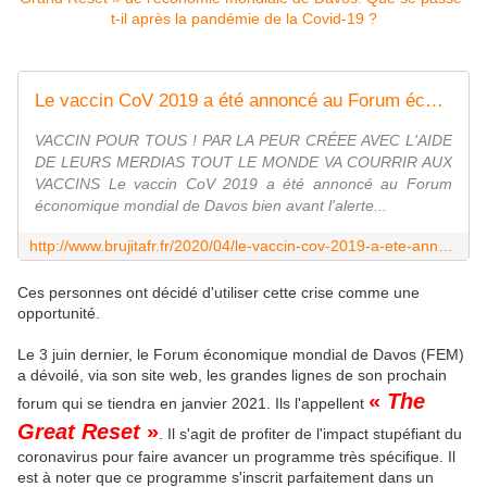
Le vaccin CoV 2019 a été annoncé au Forum économique mondial de Davos bien avant l'alerte de pandémie par l'OMS - MOINS de BIENS PLUS de LIENS
VACCIN POUR TOUS ! PAR LA PEUR CRÉEE AVEC L'AIDE
DE LEURS MERDIAS TOUT LE MONDE VA COURRIR AUX
VACCINS Le vaccin CoV 2019 a été annoncé au Forum
économique mondial de Davos bien avant l'alerte...
http://www.brujitafr.fr/2020/04/le-vaccin-cov-2019-a-ete-annonce-au-forum-economique-mondial-de-davos-bien-avant-l-alerte-de-pandemie-par-l-oms.html
Ces personnes ont décidé d'utiliser cette crise comme une
opportunité.
Le 3 juin dernier, le Forum économique mondial de Davos (FEM)
a dévoilé, via son site web, les grandes lignes de son prochain
«
The
forum qui se tiendra en janvier 2021. Ils l'appellent
Great Reset
»
.
Il s'agit de profiter de l'impact stupéfiant du
coronavirus pour faire avancer un programme très spécifique.
Il
est à noter que ce programme s'inscrit parfaitement dans un