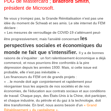
PDG de Mastercard ;
Bradford Smith
,
président de
Microsoft
.
Ne vous y trompez pas, la Grande Réinitialisation n'est pas une
idée du moment de Schwab et ses amis. Le site internet du FEM
déclare :
« Les mesures de verrouillage de COVID-19 s'atténuent peut-
les
être progressivement, mais l'anxiété concernant
perspectives sociales et économiques du
monde ne fait que s'intensifier.
Il y a de bonnes
raisons de s'inquiéter : un fort ralentissement économique a déjà
commencé, et nous pourrions être confrontés à la pire
dépression depuis les années 1930. Mais, si cette issue est
probable, elle n'est pas inévitable ».
Les financeurs du FEM ont de grands projets :
« ...le monde doit agir conjointement et rapidement pour
réorganiser tous les aspects de nos sociétés et de nos
économies, de l'éducation aux contrats sociaux et aux conditions
de travail. Chaque pays, des États-Unis à la Chine, doit participer,
et chaque industrie, du pétrole et du gaz à la technologie, doit
être transformée. En bref, nous avons besoin d'un
« Grand
Rétablissement » du capitalisme »
.