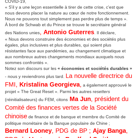
COVID-19,
« S'il y a une leçon essentielle à tirer de cette crise, c'est que
nous devons placer la nature au cœur de notre fonctionnement.
Nous ne pouvons tout simplement pas perdre plus de temps ».
À bord de Schwab et du Prince se trouve le secrétaire général
,
Antonio Guterres
des Nations unies
. Il déclare,
« Nous devons construire des économies et des sociétés plus
égales, plus inclusives et plus durables, qui soient plus
résistantes face aux pandémies, au changement climatique et
aux nombreux autres changements mondiaux auxquels nous
sommes confrontés ».
Notez son discours sur les
« économies et sociétés durables »
La nouvelle directrice du
- nous y reviendrons plus tard.
FMI,
Kristalina Georgieva
,
a également approuvé le
projet « The Great Reset ». Parmi les autres r
esetters
Ma Jun
, président du
(réinitialisateurs) du FEM, citons
Comité des finances vertes de la Société
chinoise
de finance et de banque et membre du Comité de
politique monétaire de la Banque populaire de Chine ;
Bernard Looney
, PDG de BP ;
Ajay Banga
,