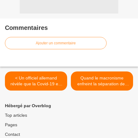
Commentaires
Ajouter un commentaire
< Un officiel allemand
Quand le macronisme
révèle que la Covid-19 est
enfreint la séparation des
«une fausse alerte
pouvoirs et nous montre sa
mondiale»
conception de la
démocratie (Marianne.net)
Hébergé par Overblog
>
Top articles
Pages
Contact