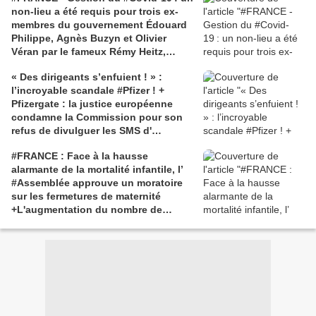
non-lieu a été requis pour trois ex-
membres du gouvernement Édouard
Philippe, Agnès Buzyn et Olivier
Véran par le fameux Rémy Heitz,
procureur général près la Cour de
« Des dirigeants s’enfuient ! » :
cassation
l’incroyable scandale #Pfizer ! +
Pfizergate : la justice européenne
condamne la Commission pour son
refus de divulguer les SMS d'
#UrsulavonderLeyen
#FRANCE : Face à la hausse
alarmante de la mortalité infantile, l’
#Assemblée approuve un moratoire
sur les fermetures de maternité
+L'augmentation du nombre de
fausses couches et de
mortinaissances est directement liée
aux #vaccins #COVID, selon les
données disponibles - Les autorités
sanitaires "auraient dû le savoir". -