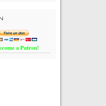
N
ecome a Patron!