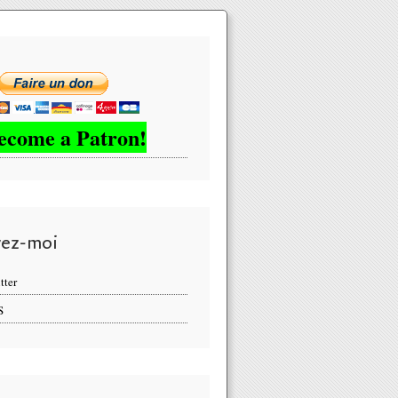
ecome a Patron!
vez-moi
tter
S