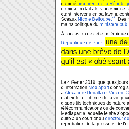
nommé
procureur de la Républiq
nomination fait alors polémique, 
étant intervenu en sa faveur, con
17
Sceaux
Nicole Belloubet
. Des 
mains politique du
ministère publ
À l'occasion de cette polémique
une de 
République de Paris
,
dans une brève de l
qu’il est « obéissant
Le
4 février 2019
, quelques jours 
d'information
Mediapart
d'enregis
à
Alexandre Benalla et Vincent 
d'atteinte à l'intimité de la vie pr
dispositifs techniques de nature à
télécommunications ou de convers
Mediapart à laquelle le site s'op
suite à un courrier du
directeur d
réprobation de la presse et de l'