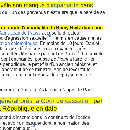
vèle son manque d'
impartialité
dans
s
où, l'un des prévenus n'est autre que le père de sa
en doute l'impartialité de Rémy Heitz dans une
Saint-Jean de Passy
accuse le directeur
26
r, d'agression sexuelle
; le mis en cause nie les
ation calomnieuse
. En moins de 10 jours, Daniel
rde à vue, déféré puis mis en examen après
27
ciaire décidée par le parquet de Paris
. La rapidité
 sont enchaînés, pousse
Le Point
à faire le lien
e périodique, le petit-fils d'un ancien ministre, et
laborateur de ce ministre. Afin de lever toute
clame au parquet général le dépaysement de
 procureur général près la cour d’appel de Paris
général près la Cour de cassation
par
a République en date
rétend s'inscrire dans la continuité de l'action
, et avoir un parquet dont la nomination des
29
uvoir politique
.