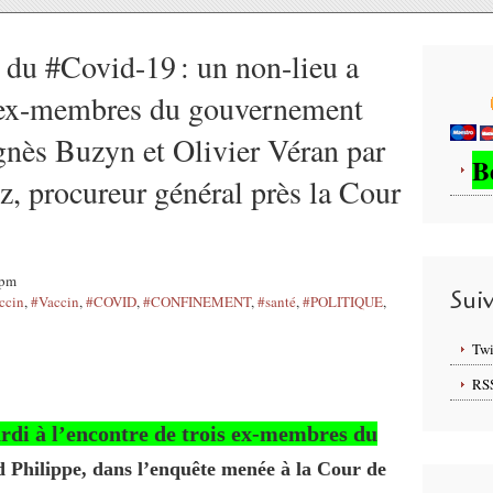
u #Covid-19 : un non-lieu a
s ex-membres du gouvernement
nès Buzyn et Olivier Véran par
B
, procureur général près la Cour
8pm
Sui
ccin
,
#Vaccin
,
#COVID
,
#CONFINEMENT
,
#santé
,
#POLITIQUE
,
Twi
RS
ardi à l’encontre de trois ex-membres du
 Philippe, dans l’enquête menée à la Cour de