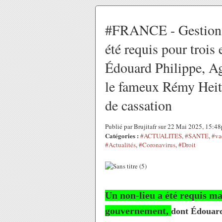
#FRANCE - Gestion d
été requis pour troi
Édouard Philippe, Ag
le fameux Rémy Heitz
de cassation
Publié par Brujitafr sur 22 Mai 2025, 15:4
Catégories :
#ACTUALITES
,
#SANTE
,
#va
#Actualités
,
#Coronavirus
,
#Droit
Un non-lieu a été requis m
gouvernement,
dont Édouard