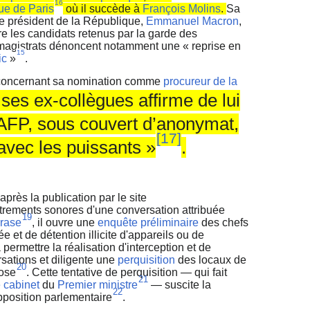
16
ue de Paris
où il succède à
François Molins
.
Sa
le président de la République,
Emmanuel Macron
,
tre les candidats retenus par la garde des
magistrats dénoncent notamment une « reprise en
15
ic
»
.
 concernant sa nomination comme
procureur de la
ses ex-collègues affirme de lui
’AFP, sous couvert d’anonymat,
[
17
]
 avec les puissants »
.
après la publication par le site
trements sonores d'une conversation attribuée
19
Crase
, il ouvre une
enquête préliminaire
des chefs
ivée et de détention illicite d'appareils ou de
 permettre la réalisation d'interception et de
ations et diligente une
perquisition
des locaux de
20
pose
. Cette tentative de perquisition — qui fait
21
e cabinet
du
Premier ministre
— suscite la
22
opposition parlementaire
.