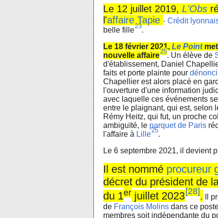
Le
12 juillet 2019
,
L'Obs
ré
l'
affaire Tapie
- Crédit lyonnai
23
belle fille
.
Le
18 février 2021
,
Le Point
met 
25
nouvelle affaire
. Un élève de
d'établissement, Daniel Chapellie
faits et porte plainte pour
dénonci
Chapellier est alors placé en ga
l'ouverture d'une information judi
avec laquelle ces événements se
entre le plaignant, qui est, selon l
Rémy Heitz, qui fut, un proche col
ambiguïté, le
parquet de Paris
ré
25
l'affaire à
Lille
.
Le
6 septembre 2021
, il devient
Il est nommé
procureur 
décret du président de l
[
28
]
er
du
1
juillet 2023
.
Il p
de
François Molins
dans ce poste
membres soit indépendante du po