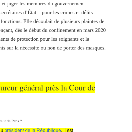
re et juger les membres du gouvernement –
secrétaires d’État – pour les crimes et délits
fonctions. Elle découlait de plusieurs plaintes de
onçant, dès le début du confinement en mars 2020
nts de protection pour les soignants et la
ts sur la nécessité ou non de porter des masques.
reur général près la Cour de
du
président de la République
, il est