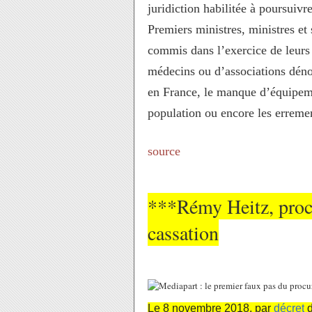
juridiction habilitée à poursuiv
Premiers ministres, ministres et 
commis dans l’exercice de leurs 
médecins ou d’associations dén
en France, le manque d’équipeme
population ou encore les erremen
source
***Rémy Heitz, procu
cassation
Le
8 novembre 2018
, par
décret