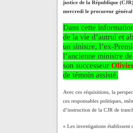
justice de la République (CJR)
mercredi le procureur généra
Dans cette informatio
de la vie d’autrui et 
un sinistre, l’ex-Prem
l’ancienne ministre de
son successeur
Olivie
de témoin assisté.
Avec ces réquisitions, la perspe
ces responsables politiques, mê
d’instruction de la CJR de tranc
« Les investigations établissent 