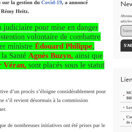
 sur la gestion du
Covid-19
, a annoncé
New
l Rémy Heitz.
Abonne
article
n judiciaire pour mise en danger
Email
abstention volontaire de combattre
ier ministre
Édouard Philippe
,
 la Santé
Agnès Buzyn,
ainsi que
r Véran,
sont placés sous le statut
Lie
ctive d’un procès s’éloigne considérablement pour
MO
BR
me s’il revient désormais à la commission
Les
her.
Can
de 
que de nombreuses initiatives ont été prises par le