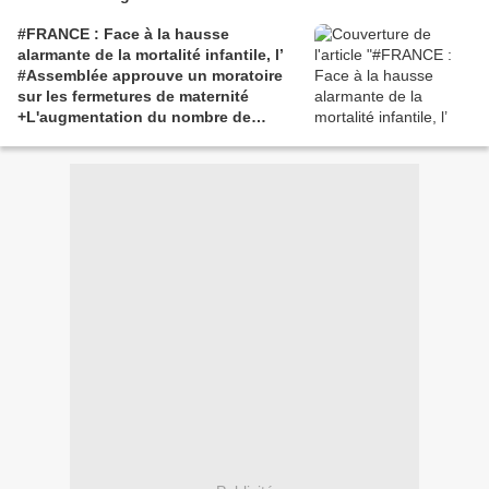
#UrsulavonderLeyen
#FRANCE : Face à la hausse
alarmante de la mortalité infantile, l’
#Assemblée approuve un moratoire
sur les fermetures de maternité
+L'augmentation du nombre de
fausses couches et de
mortinaissances est directement liée
aux #vaccins #COVID, selon les
données disponibles - Les autorités
sanitaires "auraient dû le savoir". -