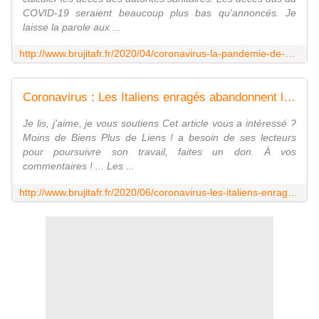
COVID-19 seraient beaucoup plus bas qu'annoncés. Je
laisse la parole aux ...
http://www.brujitafr.fr/2020/04/coronavirus-la-pandemie-de-papier.html
Coronavirus : Les Italiens enragés abandonnent leurs masques et dénoncent la pandémie comme une escroquerie - MOINS de BIENS PLUS de LIENS
Je lis, j'aime, je vous soutiens Cet article vous a intéressé ?
Moins de Biens Plus de Liens ! a besoin de ses lecteurs
pour poursuivre son travail, faites un don. À vos
commentaires ! ... Les ...
http://www.brujitafr.fr/2020/06/coronavirus-les-italiens-enrages-abandonnent-leurs-masques-et-denoncent-la-pandemie-comme-un.html