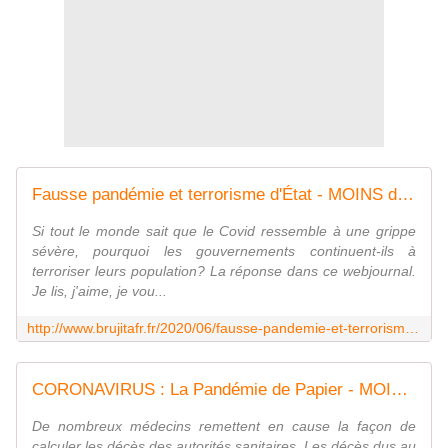
Fausse pandémie et terrorisme d'État - MOINS de BIENS PLUS de LIENS
Si tout le monde sait que le Covid ressemble à une grippe
sévère, pourquoi les gouvernements continuent-ils à
terroriser leurs population? La réponse dans ce webjournal.
Je lis, j'aime, je vou...
http://www.brujitafr.fr/2020/06/fausse-pandemie-et-terrorisme-d-etat.html
CORONAVIRUS : La Pandémie de Papier - MOINS de BIENS PLUS de LIENS
De nombreux médecins remettent en cause la façon de
calculer les décès des autorités sanitaires. Les décès dus au