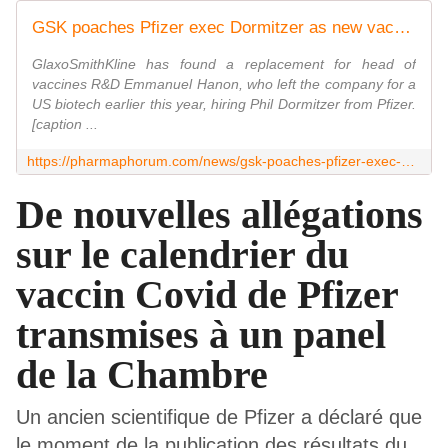
GSK poaches Pfizer exec Dormitzer as new vaccines R&D chief
GlaxoSmithKline has found a replacement for head of
vaccines R&D Emmanuel Hanon, who left the company for a
US biotech earlier this year, hiring Phil Dormitzer from Pfizer.
[caption ...
https://pharmaphorum.com/news/gsk-poaches-pfizer-exec-dormitzer-as-new-vaccines-chief
De nouvelles allégations
sur le calendrier du
vaccin Covid de Pfizer
transmises à un panel
de la Chambre
Un ancien scientifique de Pfizer a déclaré que
le moment de la publication des résultats du