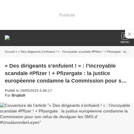
Publicité
MENU
Accueil
» « Des dirigeants s’enfuient ! » : l’incroyable scandale #Pfizer ! + Pfizergate : la justice européenne condamne la Commission pour son refus de divulguer les SMS d' #UrsulavonderLeyen
« Des dirigeants s’enfuient ! » : l’incroyable
scandale #Pfizer ! + Pfizergate : la justice
européenne condamne la Commission pour son
refus de divulguer les SMS d'
Publié le 19/05/2025 à 08:17
#UrsulavonderLeyen
Par
Brujitafr