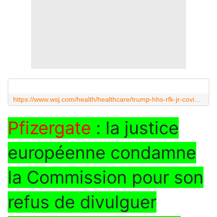
https://www.wsj.com/health/healthcare/trump-hhs-rfk-jr-covid-vaccine-31923718?mod=Searchresults_pos3&page=1
Pfizergate
: la justice
européenne condamne
la Commission pour son
refus de divulguer