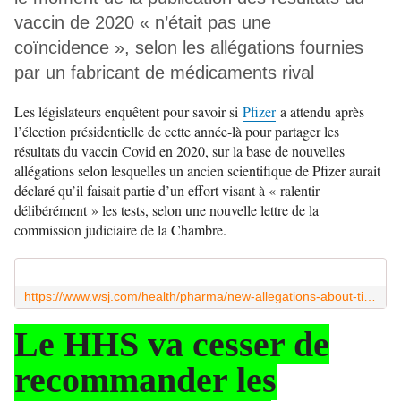
vaccin de 2020 « n’était pas une
coïncidence », selon les allégations fournies
par un fabricant de médicaments rival
Les législateurs enquêtent pour savoir si
Pfizer
a attendu après
l’élection présidentielle de cette année-là pour partager les
résultats du vaccin Covid en 2020, sur la base de nouvelles
allégations selon lesquelles un ancien scientifique de Pfizer aurait
déclaré qu’il faisait partie d’un effort visant à « ralentir
délibérément » les tests, selon une nouvelle lettre de la
commission judiciaire de la Chambre.
https://www.wsj.com/health/pharma/new-allegations-about-timing-of-pfizer-covid-vaccine-passed-to-house-panel-3451ec97?mod=Searchresults_pos1&page=1
Le HHS va cesser de
recommander les