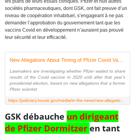
les plans de leurs essais cliniques. Pfizer et huit autres
sociétés pharmaceutiques, dont GSK, ont fait preuve d’un
niveau de coopération inhabituel, s’engageant à ne pas
demander l’approbation du gouvernement tant que les
vaccins Covid en développement n’auraient pas prouvé
leur sécurité et leur efficacité.
New Allegations About Timing of Pfizer Covid Vaccine Passed to House Panel
Lawmakers are investigating whether Pfizer waited to share
results of the Covid vaccine in 2020 until after that year's
presidential election, based on new allegations that a former
Pfizer scientist
https://judiciary.house.gov/media/in-the-news/new-allegations-about-timing-pfizer-covid-vaccine-passed-house-panel
GSK débauche
un dirigeant
de Pfizer Dormitzer
en tant