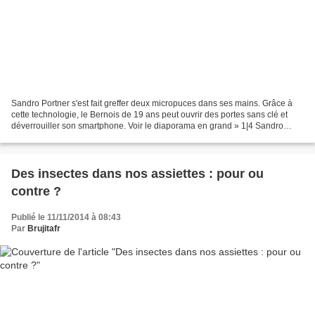
Sandro Portner s'est fait greffer deux micropuces dans ses mains. Grâce à
cette technologie, le Bernois de 19 ans peut ouvrir des portes sans clé et
déverrouiller son smartphone. Voir le diaporama en grand » 1|4 Sandro
Portner de Riggisberg (BE) est un...
Des insectes dans nos assiettes : pour ou
contre ?
Publié le 11/11/2014 à 08:43
Par
Brujitafr