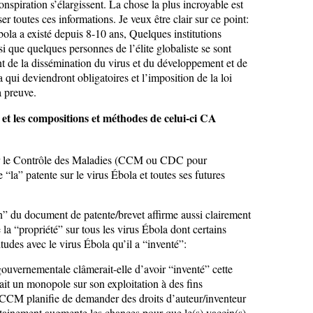
conspiration s’élargissent. La chose la plus incroyable est
ser toutes ces informations. Je veux être clair sur ce point:
bola a existé depuis 8-10 ans, Quelques institutions
i que quelques personnes de l’élite globaliste se sont
t de la dissémination du virus et du développement et de
 qui deviendront obligatoires et l’imposition de la loi
a preuve.
et les compositions et méthodes de celui-ci CA
ur le Contrôle des Maladies (CCM ou CDC pour
 “la” patente sur le virus Ébola et toutes ses futures
” du document de patente/brevet affirme aussi clairement
a “propriété” sur tous les virus Ébola dont certains
udes avec le virus Ébola qu’il a “inventé”:
ouvernementale clâmerait-elle d’avoir “inventé” cette
rait un monopole sur son exploitation à des fins
le CCM planifie de demander des droits d’auteur/inventeur
rtainement augmente les chances pour que le(s) vaccin(s)