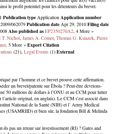
nsi le profit potentiel pour les détenteurs du brevet.
Publication type
Application number
A1
Application
Publication date
Filing date
2009/062079
Apr 29, 2010
Also published as
2008
EP2350270A2
, 4 More »
t T. Nichol
,
James A. Comer
,
Thomas G. Ksiazek
,
Pierre
Export Citation
ner
, 5 More »
External
cations
(21),
Legal Events
(1)
briqué par l’homme et ce brevet prouve cette affirmation.
éder un brevet/patente sur Ébola ? Peut-être devrions-
né 50 millions de dollars à l’ONU et au CCM pour lutter
r l’article original, en anglais). Le CCM s’est associé dans
Institut National de la Santé (NIH) et l’ Army Medical
eases (USAMRIID) et bien sûr, la fondation Bill & Melinda
-ils pas un retour sur investissement (RI) ? Gates and