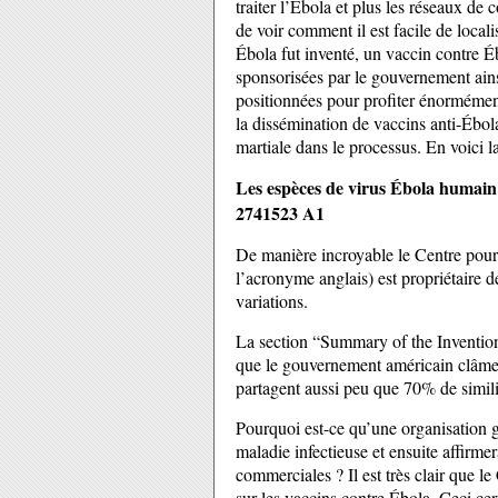
traiter l’Ébola et plus les réseaux de 
de voir comment il est facile de locali
Ébola fut inventé, un vaccin contre É
sponsorisées par le gouvernement ains
positionnées pour profiter énormémen
la dissémination de vaccins anti-Ébola
martiale dans le processus. En voici l
Les espèces de virus Ébola humain 
2741523 A1
De manière incroyable le Centre po
l’acronyme anglais) est propriétaire de
variations.
La section “Summary of the Invention
que le gouvernement américain clâme l
partagent aussi peu que 70% de similit
Pourquoi est-ce qu’une organisation g
maladie infectieuse et ensuite affirme
commerciales ? Il est très clair que 
sur les vaccins contre Ébola. Ceci ce