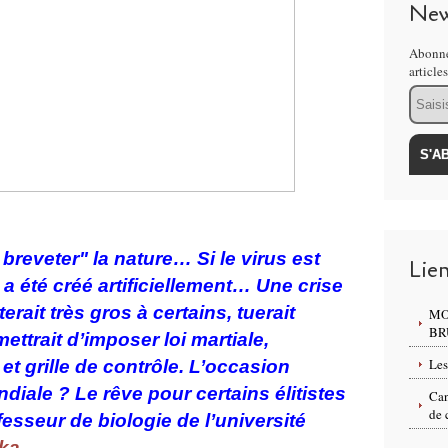
New
Abonne
article
Email
breveter" la nature… Si le virus est
Lie
s a été créé artificiellement… Une crise
rait très gros à certains, tuerait
MO
BR
ttrait d’imposer loi martiale,
Les
et grille de contrôle. L’occasion
diale ? Le rêve pour certains élitistes
Can
de 
sseur de biologie de l’université
nka
.