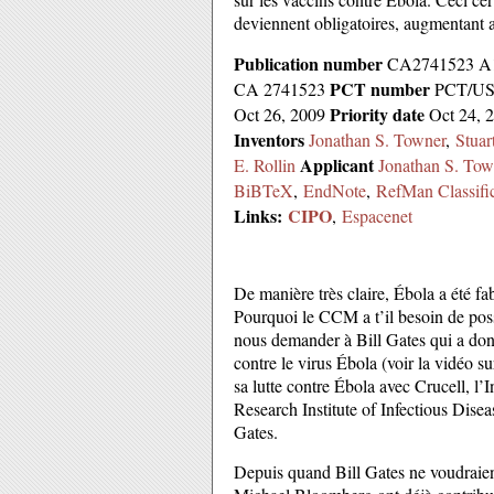
deviennent obligatoires, augmentant ai
Publication number
CA2741523 
PCT number
CA 2741523
PCT/US
Priority date
Oct 26, 2009
Oct 24, 
Inventors
Jonathan S. Towner
,
Stuar
Applicant
E. Rollin
Jonathan S. Tow
BiBTeX
,
EndNote
,
RefMan
Classifi
Links:
CIPO
,
Espacenet
De manière très claire, Ébola a été fa
Pourquoi le CCM a t’il besoin de poss
nous demander à Bill Gates qui a don
contre le virus Ébola (voir la vidéo su
sa lutte contre Ébola avec Crucell, l’
Research Institute of Infectious Dis
Gates.
Depuis quand Bill Gates ne voudraient