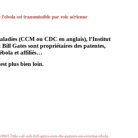
l'ebola est transmissible par voie aérienne
aladies (CCM ou CDC en anglais), l’Institut
 Bill Gates sont propriétaires des patentes,
ébola et affiliés…
est plus bien loin.
9/17/the-cdc-nih-bill-gates-own-the-patents-on-existing-ebola-