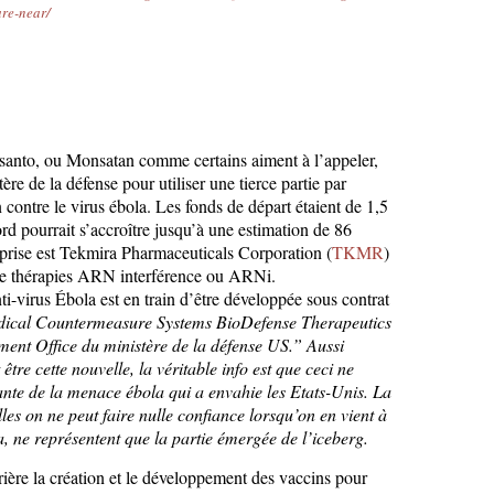
re-near/
anto, ou Monsatan comme certains aiment à l’appeler,
tère de la défense pour utiliser une tierce partie par
contre le virus ébola. Les fonds de départ étaient de 1,5
ord pourrait s’accroître jusqu’à une estimation de 86
eprise est Tekmira Pharmaceuticals Corporation (
TKMR
)
de thérapies ARN interférence ou ARNi.
-virus Ébola est en train d’être développée sous contrat
ical Countermeasure Systems BioDefense Therapeutics
t Office du ministère de la défense US.” Aussi
tre cette nouvelle, la véritable info est que ceci ne
tante de la menace ébola qui a envahie les Etats-Unis. La
les on ne peut faire nulle confiance lorsqu’on en vient à
a, ne représentent que la partie émergée de l’iceberg.
rière la création et le développement des vaccins pour