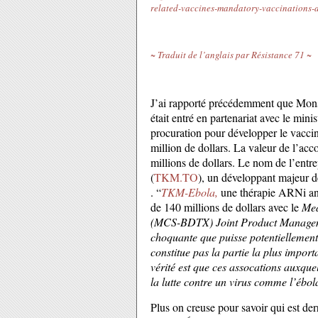
related-vaccines-mandatory-vaccinations-a
~ Traduit de l’anglais par Résistance 71 ~
J’ai rapporté précédemment que Mons
était entré en partenariat avec le minis
procuration pour développer le vaccin 
million de dollars. La valeur de l’acc
millions de dollars. Le nom de l’entr
(
TKM.TO
), un développant majeur 
. “
TKM-Ebola,
une thérapie ARNi anti
de 140 millions de dollars avec le
Med
(MCS-BDTX) Joint Product Managemen
choquante que puisse potentiellement ê
constitue pas la partie la plus impor
vérité est que ces assocations auxquel
la lutte contre un virus comme l’ébol
Plus on creuse pour savoir qui est der