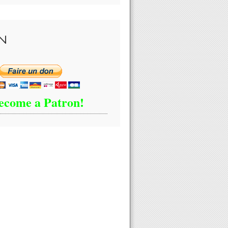
N
ecome a Patron!