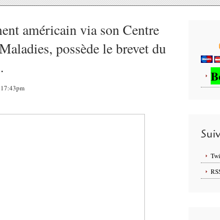
ent américain via son Centre
 Maladies, possède le brevet du
…
B
, 17:43pm
Sui
Twi
RS