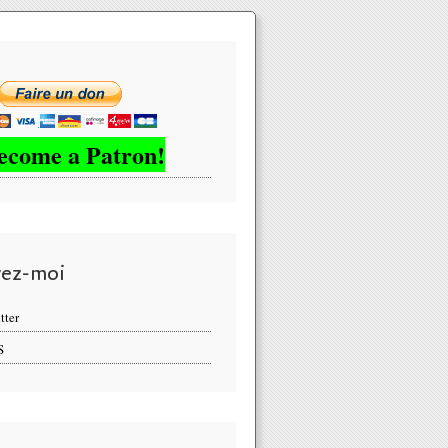
ecome a Patron!
vez-moi
tter
S