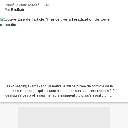
Publié le 20/01/2020 à 05:40
Par
Brujitafr
Les «Sleeping Giants» sont la nouvelle milice privée de contrôle de la
pensée sur l’internet, qui assume pleinement son caractère répressif. Purs
idéalistes? Les profils des meneurs indiquent plutôt qu’il s’agit d’un
mercenariat techno qui barbote décidément...