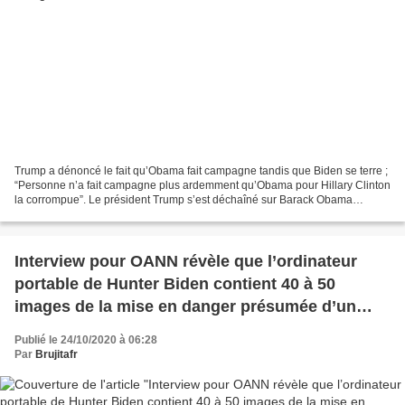
Trump a dénoncé le fait qu’Obama fait campagne tandis que Biden se terre ;
“Personne n’a fait campagne plus ardemment qu’Obama pour Hillary Clinton
la corrompue”. Le président Trump s’est déchaîné sur Barack Obama
mercredi, alors que le précédent locataire...
Interview pour OANN révèle que l’ordinateur
portable de Hunter Biden contient 40 à 50
images de la mise en danger présumée d’un
jeune membre de sa famille + activité
Publié le 24/10/2020 à 06:28
commerciale en Ukraine
Par
Brujitafr