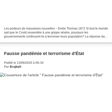
Les porteurs de mauvaises nouvelles – Emile Thomas 1872 Si tout le monde
sait que le Covid ressemble à une grippe sévère, pourquoi les
gouvernements continuent-ils à terroriser leurs population? La réponse dans
ce webjournal. Je lis, j'aime, je vou... De...
Fausse pandémie et terrorisme d'État
Publié le 13/06/2020 à 06:34
Par
Brujitafr