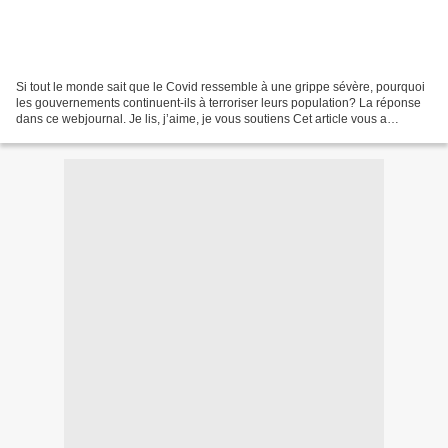
Si tout le monde sait que le Covid ressemble à une grippe sévère, pourquoi
les gouvernements continuent-ils à terroriser leurs population? La réponse
dans ce webjournal. Je lis, j’aime, je vous soutiens Cet article vous a
intéressé ? Moins de Biens Plus...