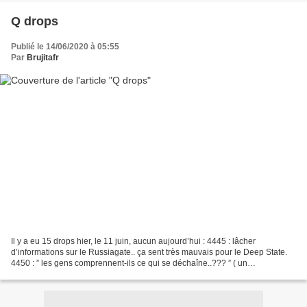
Q drops
Publié le 14/06/2020 à 05:55
Par
Brujitafr
Il y a eu 15 drops hier, le 11 juin, aucun aujourd’hui : 4445 : lâcher
d’informations sur le Russiagate.. ça sent très mauvais pour le Deep State.
4450 : ” les gens comprennent-ils ce qui se déchaîne..??? ” ( un
déchaînement de fureur contre le Deep State...