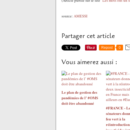
(Article publié sur le site "
Les mots ont un 
source:
AMESSI
Partager cet article
Repost
0
Vous aimerez aussi :
Le plan de gestion des
pandémies de l’ #OMS
doit être abandonné
#FRANCE - Le
sénateurs donn
feu vert à la
réintroduction
insecticides int