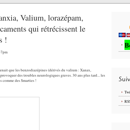
anxia, Valium, lorazépam,
aments qui rétrécissent le
s !
B
:37pm
nait que les benzodiazépines (dérivés du valium : Xanax,
provoquer des troubles neurologiques graves. 30 ans plus tard... les
Sui
es comme des Smarties !
Twi
RS