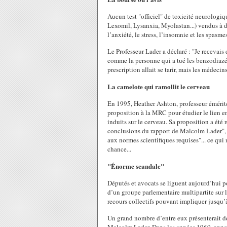
Aucun test "officiel" de toxicité neurologiq
Lexomil, Lysanxia, Myolastan...) vendus à d
l’anxiété, le stress, l’insomnie et les spasm
Le Professeur Lader a déclaré : "Je recevais 
comme la personne qui a tué les benzodiazépin
prescription allait se tarir, mais les médec
La camelote qui ramollit le cerveau
En 1995, Heather Ashton, professeur émérite
proposition à la MRC pour étudier le lien 
induits sur le cerveau. Sa proposition a été
conclusions du rapport de Malcolm Lader", e
aux normes scientifiques requises"... ce qui n
chance...
"Énorme scandale"
Députés et avocats se liguent aujourd’hui 
d’un groupe parlementaire multipartite sur 
recours collectifs pouvant impliquer jusqu’
Un grand nombre d’entre eux présenterait 