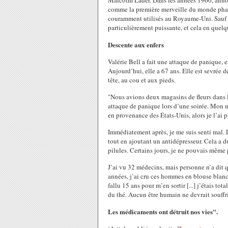
Malcolm Lader. Dans les années 1960, annon
comme la première merveille du monde phar
couramment utilisés au Royaume-Uni. Sauf 
particulièrement puissante, et cela en quelq
Descente aux enfers
Valérie Bell a fait une attaque de panique,
Aujourd’hui, elle a 67 ans. Elle est sevrée 
tête, au cou et aux pieds.
"Nous avions deux magasins de fleurs dans l
attaque de panique lors d’une soirée. Mon 
en provenance des États-Unis, alors je l’ai p
Immédiatement après, je me suis senti mal. 
tout en ajoutant un antidépresseur. Cela a 
pilules. Certains jours, je ne pouvais même pa
J’ai vu 32 médecins, mais personne n’a dit
années, j’ai cru ces hommes en blouse blanc
fallu 15 ans pour m’en sortir [...] j’étais to
du thé. Aucun être humain ne devrait souffr
Les médicaments ont détruit nos vies".