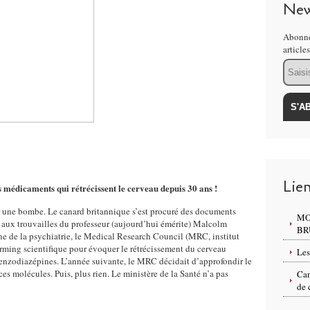
New
Abonne
article
Email
Lie
médicaments qui rétrécissent le cerveau depuis 30 ans !
 une bombe. Le canard britannique s’est procuré des documents
MO
e aux trouvailles du professeur (aujourd’hui émérite) Malcolm
BR
 de la psychiatrie, le Medical Research Council (MRC, institut
rming scientifique pour évoquer le rétrécissement du cerveau
Les
benzodiazépines. L’année suivante, le MRC décidait d’approfondir le
es molécules. Puis, plus rien. Le ministère de la Santé n’a pas
Can
de 