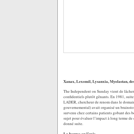
Xanax, Lexomil, Lysanxia, Myolastan, des 
The Independent on Sunday vient de lâcher
confidentiels plutôt gênants. En 1981, suit
LADER, chercheur de renom dans le domaine
gouvernemental) avait organisé un brainsto
survenu chez certains patients gobant des 
sujet pour évaluer l’impact à long terme de c
donné suite.
La bourse ou l’avis