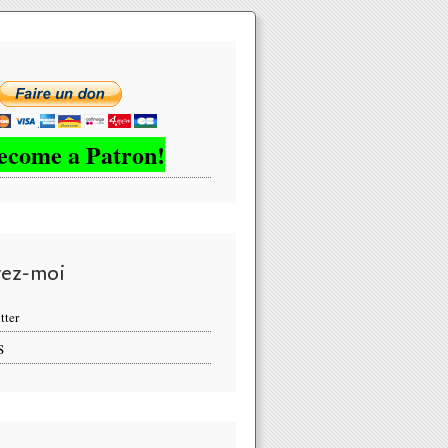
ecome a Patron!
vez-moi
tter
S