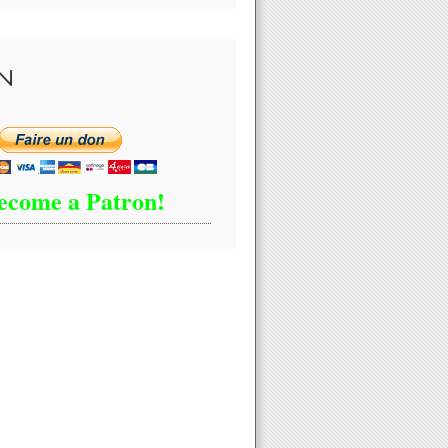
N
ecome a Patron!