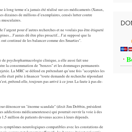
ue à long terme n’a jamais été réalisé sur ces médicaments (Xanax,
es dizaines de millions d’exemplaires, censés lutter contre
es musculaires.
DO
de l’argent pour d’autres recherches et ne voulais pas être étiqueté
es... J’aurais dû être plus proactif... J’ai supposé que la
ins ont continué de les balancer comme des Smarties".
B
 de psychopharmacologie clinique, a elle aussi fait une
entre la consommation de "benzos" et les dommages permanents
 rejetée. La MRC se défend en prétendant qu’une fois "acceptées les
lle était prête à financer "toute demande de recherche répondant
’est, prétend-elle, toujours pas arrivé à ce jour. La faute à pas-de-
pour dénoncer un "énorme scandale" (dixit Jim Dobbin, président
les addictions médicamenteuses) qui pourrait ouvrir la voie à des
à 1,5 million de patients devenus accros à leurs dépends.
des symptômes neurologiques compatibles avec les constations de