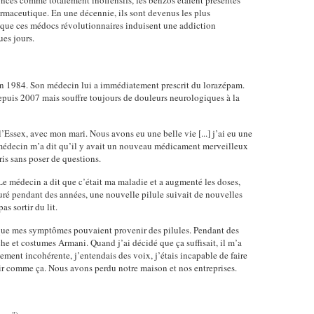
cés comme totalement inoffensifs, les benzos étaient présentés
maceutique. En une décennie, ils sont devenus les plus
que ces médocs révolutionnaires induisent une addiction
ues jours.
 en 1984. Son médecin lui a immédiatement prescrit du lorazépam.
depuis 2007 mais souffre toujours de douleurs neurologiques à la
’Essex, avec mon mari. Nous avons eu une belle vie [...] j’ai eu une
médecin m’a dit qu’il y avait un nouveau médicament merveilleux
ris sans poser de questions.
Le médecin a dit que c’était ma maladie et a augmenté les doses,
duré pendant des années, une nouvelle pilule suivait de nouvelles
s sortir du lit.
 que mes symptômes pouvaient provenir des pilules. Pendant des
he et costumes Armani. Quand j’ai décidé que ça suffisait, il m’a
talement incohérente, j’entendais des voix, j’étais incapable de faire
ir comme ça. Nous avons perdu notre maison et nos entreprises.