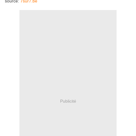
source:
7sur7.be
Publicité