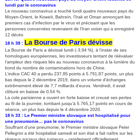
lundi par le coronavirus
Le nouveau coronavirus a touché lundi quatre nouveaux pays du
Moyen-Orient, le Koweït, Bahreïn, l'Irak et Oman annonçant les
premiers cas d'infection par le virus et précisant que les
personnes concernées revenaient de l'Iran voisin qui a enregistré
12 décès.
La Bourse de Paris dévisse
18 h 39 :
La Bourse de Paris a dévissé lundi (-3,94 %), à l’instar de ses
homologues européennes, les investisseurs tentant de réévaluer
l’ampleur des risques liés au nouveau coronavirus à la lumière du
bond du nombre de contaminations hors de Chine.
L’indice CAC 40 a perdu 237,85 points à 5.791,87 points, un plus
bas depuis le 2 décembre 2019, dans un volume d’échanges
extrêmement élevé de 7,7 milliards d’euros. Vendredi, il avait
clôturé en baisse de 0,54 %.
La cote parisienne a ouvert en forte baisse et creusé ses pertes
au fil de la journée, tombant jusqu’à 5.765,17 points en cours de
séance, un plus bas depuis le 4 décembre 2020.
18 h 33 : Le Premier ministre slovaque est hospitalisé pour
une pneumonie… pas le coronavirus
Souffrant d’une pneumonie, le Premier ministre slovaque Peter
Pellegrini a été hospitalisé samedi et son état a fait naître sur les
réseaux sociaux des rumeurs – rapidement officiellement