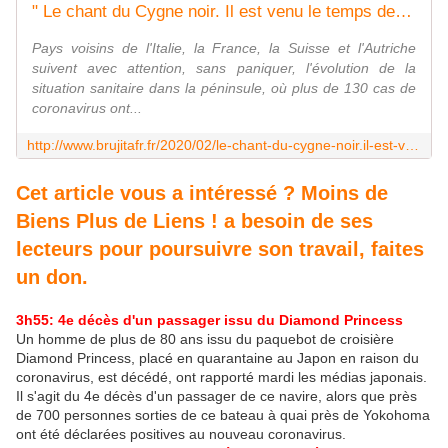
" Le chant du Cygne noir. Il est venu le temps de l'anticipation et de la préparation ! " L'édito de Charles SANNAT - MOINS de BIENS PLUS de LIENS
Pays voisins de l'Italie, la France, la Suisse et l'Autriche
suivent avec attention, sans paniquer, l'évolution de la
situation sanitaire dans la péninsule, où plus de 130 cas de
coronavirus ont...
http://www.brujitafr.fr/2020/02/le-chant-du-cygne-noir.il-est-venu-le-temps-de-l-anticipation-et-de-la-preparation-l-edito-de-charles-sannat.html
Cet article vous a intéressé ? Moins de
Biens Plus de Liens ! a besoin de ses
lecteurs pour poursuivre son travail, faites
un don.
3h55: 4e décès d'un passager issu du Diamond Princess
Un homme de plus de 80 ans issu du paquebot de croisière
Diamond Princess, placé en quarantaine au Japon en raison du
coronavirus, est décédé, ont rapporté mardi les médias japonais.
Il s'agit du 4e décès d'un passager de ce navire, alors que près
de 700 personnes sorties de ce bateau à quai près de Yokohoma
ont été déclarées positives au nouveau coronavirus.