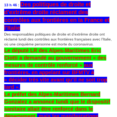
Des politiques de droite et
13 h 46 :
d’extrême droite réclament des
contrôles aux frontières en la France et
l’Italie
Des responsables politiques de droite et d’extrême droite ont
réclamé lundi des contrôles aux frontières françaises avec l’Italie,
où une cinquième personne est morte du coronavirus.
Le député LR des Alpes-Maritimes Eric
Ciotti a demandé au gouvernement « des
mesures de contrôle renforcé »
aux
frontières, en appelant sur BFMTV à
« décider très vite avant qu’il ne soit trop
tard ».
Le préfet des Alpes-Maritimes Bernard
Gonzalez a annoncé lundi que le dispositif
sanitaire allait être renforcé dans le
département,
mais les manifestations