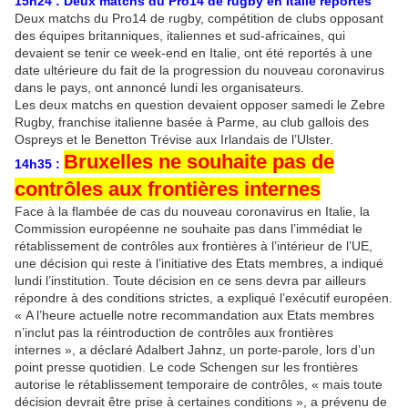
15h24 : Deux matchs du Pro14 de rugby en Italie reportés
Deux matchs du Pro14 de rugby, compétition de clubs opposant
des équipes britanniques, italiennes et sud-africaines, qui
devaient se tenir ce week-end en Italie, ont été reportés à une
date ultérieure du fait de la progression du nouveau coronavirus
dans le pays, ont annoncé lundi les organisateurs.
Les deux matchs en question devaient opposer samedi le Zebre
Rugby, franchise italienne basée à Parme, au club gallois des
Ospreys et le Benetton Trévise aux Irlandais de l’Ulster.
Bruxelles ne souhaite pas de
14h35 :
contrôles aux frontières internes
Face à la flambée de cas du nouveau coronavirus en Italie, la
Commission européenne ne souhaite pas dans l’immédiat le
rétablissement de contrôles aux frontières à l’intérieur de l’UE,
une décision qui reste à l’initiative des Etats membres, a indiqué
lundi l’institution. Toute décision en ce sens devra par ailleurs
répondre à des conditions strictes, a expliqué l’exécutif européen.
« A l’heure actuelle notre recommandation aux Etats membres
n’inclut pas la réintroduction de contrôles aux frontières
internes », a déclaré Adalbert Jahnz, un porte-parole, lors d’un
point presse quotidien. Le code Schengen sur les frontières
autorise le rétablissement temporaire de contrôles, « mais toute
décision devrait être prise à certaines conditions », a prévenu de