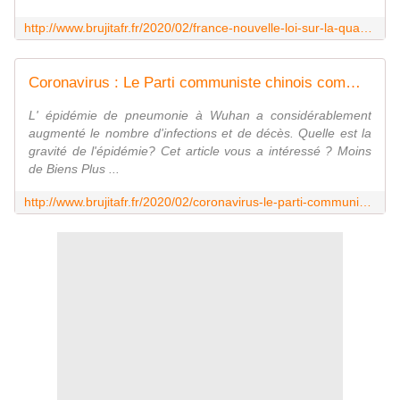
http://www.brujitafr.fr/2020/02/france-nouvelle-loi-sur-la-quarantaine.html
Coronavirus : Le Parti communiste chinois commande 1 million de sacs mortuaires - MOINS de BIENS PLUS de LIENS
L' épidémie de pneumonie à Wuhan a considérablement
augmenté le nombre d'infections et de décès. Quelle est la
gravité de l'épidémie? Cet article vous a intéressé ? Moins
de Biens Plus ...
http://www.brujitafr.fr/2020/02/coronavirus-le-parti-communiste-chinois-commande-1-million-de-sacs-mortuaires.html