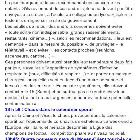
La plus marquante de ces recommandations concerne les
enfants. S’ils reviennent de ces endroits, ils « ne doivent pas être
envoyés à la crèche, à l’école, au collège ou au lycée », selon le
texte mis en ligne sur le site du gouvernement.
Les adultes de retour des endroits concernés doivent éviter
« toute sortie non indispensable (grands rassemblements,
restaurants, cinéma…) », selon les recommandations. Il leur est
demandé « dans la mesure du possible », de privilégier « le
télétravail » et d’éviter « les contacts proches (réunions,
ascenseurs, cantine…) ».
Ces personnes doivent aussi prendre leur température deux fois
par jour, surveiller « l’apparition de symptômes d’infection
respiratoire (toux, difficultés à respirer…) » et porter un masque
chirurgical lorsqu’elles sont en face d’une autre personne et
lorsqu’elles doivent sortir. En cas de symptômes, elles doivent
contacter le 15 (Samu) et ne surtout pas se rendre chez leur
médecin traitant ou aux urgences, « pour éviter toute potentielle
contamination ».
18 h 58 : Chaos dans le calendrier sportif
Après la Chine et l’Asie, le chaos provoqué dans le calendrier
sportif par l’épidémie de coronavirus s’est étendu ce week-end à
l’Europe, via l’Italie, et menace désormais la Ligue des
champions de football, compétition phare au niveau mondial.
18h45: Quatre nouveaux pays du Moyen-Orient touchés ce