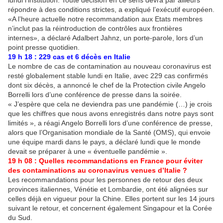
lundi l’institution. Toute décision en ce sens devra par ailleurs
répondre à des conditions strictes, a expliqué l’exécutif européen.
«A l’heure actuelle notre recommandation aux Etats membres
n’inclut pas la réintroduction de contrôles aux frontières
internes», a déclaré Adalbert Jahnz, un porte-parole, lors d’un
point presse quotidien.
19 h 18 : 229 cas et 6 décès en Italie
Le nombre de cas de contamination au nouveau coronavirus est
resté globalement stable lundi en Italie, avec 229 cas confirmés
dont six décès, a annoncé le chef de la Protection civile Angelo
Borrelli lors d’une conférence de presse dans la soirée.
« J’espère que cela ne deviendra pas une pandémie (…) je crois
que les chiffres que nous avons enregistrés dans notre pays sont
limités », a réagi Angelo Borrelli lors d’une conférence de presse,
alors que l’Organisation mondiale de la Santé (OMS), qui envoie
une équipe mardi dans le pays, a déclaré lundi que le monde
devait se préparer à une « éventuelle pandémie ».
19 h 08 : Quelles recommandations en France pour éviter
des contaminations au coronavirus venues d’Italie ?
Les recommandations pour les personnes de retour des deux
provinces italiennes, Vénétie et Lombardie, ont été alignées sur
celles déjà en vigueur pour la Chine. Elles portent sur les 14 jours
suivant le retour, et concernent également Singapour et la Corée
du Sud.