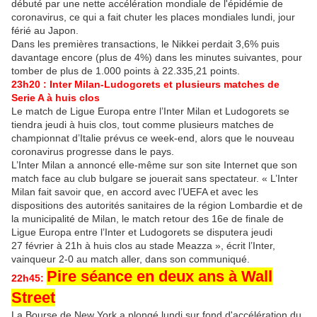
débuté par une nette accélération mondiale de l'épidémie de
coronavirus, ce qui a fait chuter les places mondiales lundi, jour
férié au Japon.
Dans les premières transactions, le Nikkei perdait 3,6% puis
davantage encore (plus de 4%) dans les minutes suivantes, pour
tomber de plus de 1.000 points à 22.335,21 points.
23h20 : Inter Milan-Ludogorets et plusieurs matches de
Serie A à huis clos
Le match de Ligue Europa entre l’Inter Milan et Ludogorets se
tiendra jeudi à huis clos, tout comme plusieurs matches de
championnat d’Italie prévus ce week-end, alors que le nouveau
coronavirus progresse dans le pays.
L’Inter Milan a annoncé elle-même sur son site Internet que son
match face au club bulgare se jouerait sans spectateur. « L’Inter
Milan fait savoir que, en accord avec l’UEFA et avec les
dispositions des autorités sanitaires de la région Lombardie et de
la municipalité de Milan, le match retour des 16e de finale de
Ligue Europa entre l’Inter et Ludogorets se disputera jeudi
27 février à 21h à huis clos au stade Meazza », écrit l’Inter,
vainqueur 2-0 au match aller, dans son communiqué.
Pire séance en deux ans à Wall
22h45:
Street
La Bourse de New York a plongé lundi sur fond d'accélération du