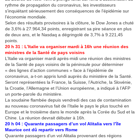
rythme de propagation du coronavirus, les investisseurs
s'inquiétant sérieusement des conséquences de l'épidémie sur
l'économie mondiale.
Selon des résultats provisoires à la clôture, le Dow Jones a chuté
de 3,6% à 27.964,34 points, enregistrant sa pire séance en plus
de deux ans, et le Nasdaq a dégringolé de 3,7% à 9.221,45
points.
20 h 31 : L’Italie va organiser mardi à 16h une réunion des
ministres de la Santé de pays voisins
L’Italie va organiser mardi après-midi une réunion des ministres
de la Santé de pays voisins de la péninsule pour déterminer
« des lignes d’action communes » face à l’épidémie de
coronavirus, a-t-on appris lundi auprès du ministère de la Santé.
Seront représentées la France, la Suisse, l’Autriche, la Slovénie,
la Croatie, l’Allemagne et l’Union européenne, a indiqué à l’AFP
un porte-parole du ministère.
La soudaine flambée depuis vendredi des cas de contamination
au nouveau coronavirus fait de l’Italie le pays le plus touché en
Europe et le troisième dans le monde après la Corée du Sud et la
Chine. La réunion devrait débuter à 16h.
20 h 04 : Quarante passagers d’un vol Alitalia vers l’île
Maurice ont dû repartir vers Rome
Quarante passagers d’un vol Alitalia provenant des régions