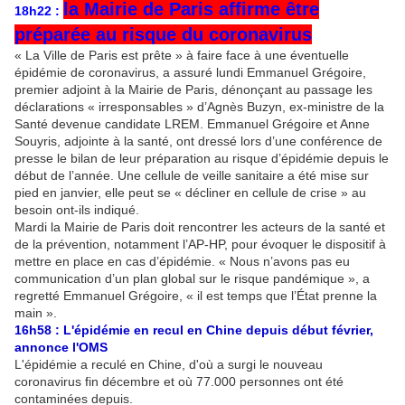
la Mairie de Paris affirme être
18h22 :
préparée au risque du coronavirus
« La Ville de Paris est prête » à faire face à une éventuelle
épidémie de coronavirus, a assuré lundi Emmanuel Grégoire,
premier adjoint à la Mairie de Paris, dénonçant au passage les
déclarations « irresponsables » d’Agnès Buzyn, ex-ministre de la
Santé devenue candidate LREM. Emmanuel Grégoire et Anne
Souyris, adjointe à la santé, ont dressé lors d’une conférence de
presse le bilan de leur préparation au risque d’épidémie depuis le
début de l’année. Une cellule de veille sanitaire a été mise sur
pied en janvier, elle peut se « décliner en cellule de crise » au
besoin ont-ils indiqué.
Mardi la Mairie de Paris doit rencontrer les acteurs de la santé et
de la prévention, notamment l’AP-HP, pour évoquer le dispositif à
mettre en place en cas d’épidémie. « Nous n’avons pas eu
communication d’un plan global sur le risque pandémique », a
regretté Emmanuel Grégoire, « il est temps que l’État prenne la
main ».
16h58 : L'épidémie en recul en Chine depuis début février,
annonce l'OMS
L'épidémie a reculé en Chine, d'où a surgi le nouveau
coronavirus fin décembre et où 77.000 personnes ont été
contaminées depuis.