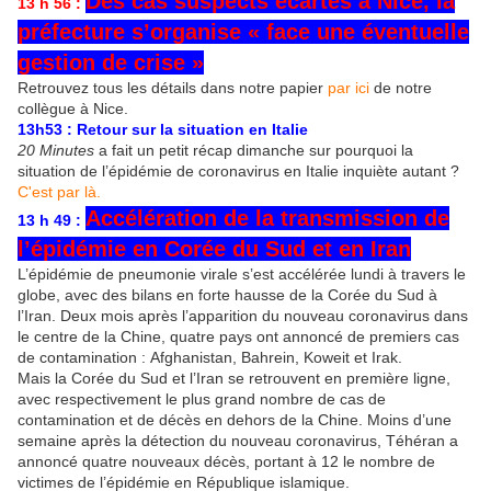
Des cas suspects écartés à Nice, la
13 h 56 :
préfecture s’organise « face une éventuelle
gestion de crise »
Retrouvez tous les détails dans notre papier
par ici
de notre
collègue à Nice.
13h53 : Retour sur la situation en Italie
20 Minutes
a fait un petit récap dimanche sur pourquoi la
situation de l’épidémie de coronavirus en Italie inquiète autant ?
C'est par là.
Accélération de la transmission de
13 h 49 :
l’épidémie en Corée du Sud et en Iran
L’épidémie de pneumonie virale s’est accélérée lundi à travers le
globe, avec des bilans en forte hausse de la Corée du Sud à
l’Iran. Deux mois après l’apparition du nouveau coronavirus dans
le centre de la Chine, quatre pays ont annoncé de premiers cas
de contamination : Afghanistan, Bahrein, Koweit et Irak.
Mais la Corée du Sud et l’Iran se retrouvent en première ligne,
avec respectivement le plus grand nombre de cas de
contamination et de décès en dehors de la Chine. Moins d’une
semaine après la détection du nouveau coronavirus, Téhéran a
annoncé quatre nouveaux décès, portant à 12 le nombre de
victimes de l’épidémie en République islamique.