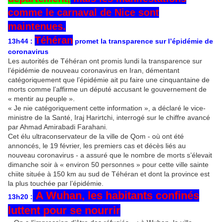
comme le carnaval de Nice sont
maintenues.
Téhéran
13h44 :
promet la transparence sur l’épidémie de
coronavirus
Les autorités de Téhéran ont promis lundi la transparence sur
l’épidémie de nouveau coronavirus en Iran, démentant
catégoriquement que l’épidémie ait pu faire une cinquantaine de
morts comme l’affirme un député accusant le gouvernement de
« mentir au peuple ».
« Je nie catégoriquement cette information », a déclaré le vice-
ministre de la Santé, Iraj Harirtchi, interrogé sur le chiffre avancé
par Ahmad Amirabadi Farahani.
Cet élu ultraconservateur de la ville de Qom - où ont été
annoncés, le 19 février, les premiers cas et décès liés au
nouveau coronavirus - a assuré que le nombre de morts s’élevait
dimanche soir à « environ 50 personnes » pour cette ville sainte
chiite située à 150 km au sud de Téhéran et dont la province est
la plus touchée par l’épidémie.
A Wuhan, les habitants confinés
13h20 :
luttent pour se nourrir