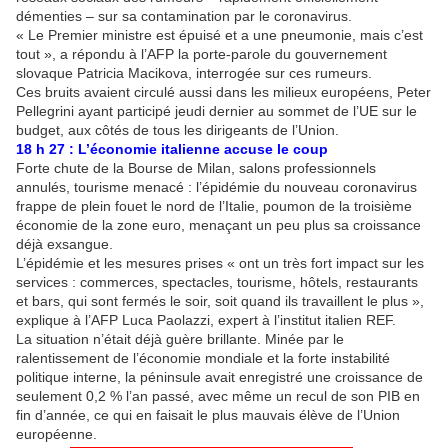
démenties – sur sa contamination par le coronavirus.
« Le Premier ministre est épuisé et a une pneumonie, mais c’est
tout », a répondu à l’AFP la porte-parole du gouvernement
slovaque Patricia Macikova, interrogée sur ces rumeurs.
Ces bruits avaient circulé aussi dans les milieux européens, Peter
Pellegrini ayant participé jeudi dernier au sommet de l’UE sur le
budget, aux côtés de tous les dirigeants de l’Union.
18 h 27 : L’économie italienne accuse le coup
Forte chute de la Bourse de Milan, salons professionnels
annulés, tourisme menacé : l’épidémie du nouveau coronavirus
frappe de plein fouet le nord de l’Italie, poumon de la troisième
économie de la zone euro, menaçant un peu plus sa croissance
déjà exsangue.
L’épidémie et les mesures prises « ont un très fort impact sur les
services : commerces, spectacles, tourisme, hôtels, restaurants
et bars, qui sont fermés le soir, soit quand ils travaillent le plus »,
explique à l’AFP Luca Paolazzi, expert à l’institut italien REF.
La situation n’était déjà guère brillante. Minée par le
ralentissement de l’économie mondiale et la forte instabilité
politique interne, la péninsule avait enregistré une croissance de
seulement 0,2 % l’an passé, avec même un recul de son PIB en
fin d’année, ce qui en faisait le plus mauvais élève de l’Union
européenne.