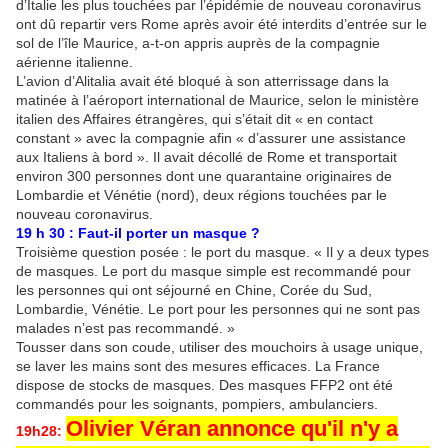
d’Italie les plus touchées par l’épidémie de nouveau coronavirus
ont dû repartir vers Rome après avoir été interdits d’entrée sur le
sol de l’île Maurice, a-t-on appris auprès de la compagnie
aérienne italienne.
L’avion d’Alitalia avait été bloqué à son atterrissage dans la
matinée à l’aéroport international de Maurice, selon le ministère
italien des Affaires étrangères, qui s’était dit « en contact
constant » avec la compagnie afin « d’assurer une assistance
aux Italiens à bord ». Il avait décollé de Rome et transportait
environ 300 personnes dont une quarantaine originaires de
Lombardie et Vénétie (nord), deux régions touchées par le
nouveau coronavirus.
19 h 30 : Faut-il porter un masque ?
Troisième question posée : le port du masque. « Il y a deux types
de masques. Le port du masque simple est recommandé pour
les personnes qui ont séjourné en Chine, Corée du Sud,
Lombardie, Vénétie. Le port pour les personnes qui ne sont pas
malades n’est pas recommandé. »
Tousser dans son coude, utiliser des mouchoirs à usage unique,
se laver les mains sont des mesures efficaces. La France
dispose de stocks de masques. Des masques FFP2 ont été
commandés pour les soignants, pompiers, ambulanciers.
Olivier Véran annonce qu'il n'y a
19h28: