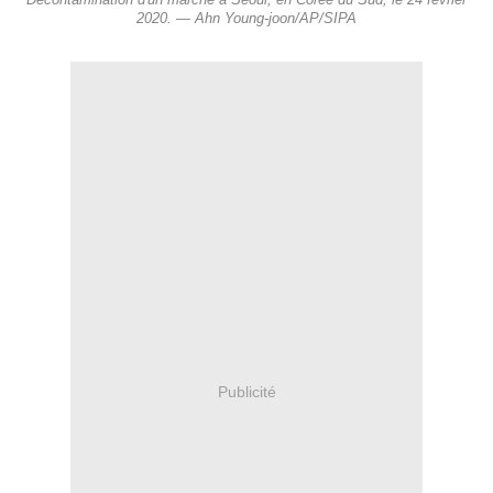
Décontamination d'un marché à Séoul, en Corée du Sud, le 24 février
2020. — Ahn Young-joon/AP/SIPA
Publicité