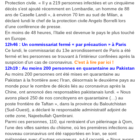
Protection civile. « Il y a 219 personnes infectées et un cinquième
décès s’est ajouté récemment en Lombardie, un homme de 88
ans de Caselle Landi », à environ 70 km au sud de Milan, a
déclaré lundi le chef de la protection civile Angelo Borrelli lors
d’une conférence de presse.
En moins de 48 heures, l’Italie est devenue le pays le plus touché
en Europe.
12h46 : Un commissariat fermé « par précaution » à Paris
Ce lundi, le commissariat du 13e arrondissement de Paris a été
fermé et les personnes se trouvant à l’intérieur confinées après la
suspicion d’un cas de coronavirus.
C'est à lire par ici !
12h19 : Au moins 200 personnes en quarantaine au Pakistan
Au moins 200 personnes ont été mises en quarantaine au
Pakistan à la frontière avec l’Iran, désormais le deuxième pays au
monde pour le nombre de décès liés au coronavirus après la
Chine, ont annoncé des responsables pakistanais lundi. « Nous
avons placé 250 de nos concitoyens en quarantaine (…) au
poste frontière de Taftan », dans la province du Baloutchistan
(Sud-Ouest), a déclaré le responsable administratif adjoint de
cette zone, Najeebullah Qambrani.
Parmi ces personnes, 110, qui rentraient d’un pèlerinage à Qom,
l’une des villes saintes du chiisme, où les premières infections au
nouveau coronavirus ont été rapportées en Iran, se sont
mélangées avec d’autres voyageurs, a-t-il raconté. « Nous avons