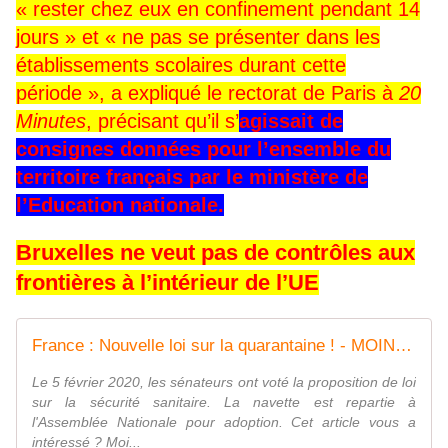
« rester chez eux en confinement pendant 14
jours » et « ne pas se présenter dans les
établissements scolaires durant cette
période », a expliqué le rectorat de Paris à
20
Minutes
, précisant qu’il s’
agissait de
consignes données pour l’ensemble du
territoire français par le ministère de
l’Education nationale.
Bruxelles ne veut pas de contrôles aux
frontières à l’intérieur de l’UE
France : Nouvelle loi sur la quarantaine ! - MOINS de BIENS PLUS de LIENS
Le 5 février 2020, les sénateurs ont voté la proposition de loi
sur la sécurité sanitaire. La navette est repartie à
l'Assemblée Nationale pour adoption. Cet article vous a
intéressé ? Moi...