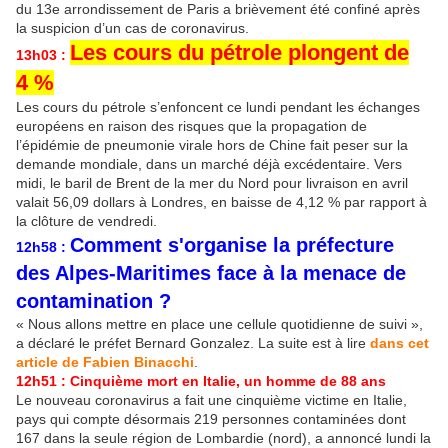
du 13e arrondissement de Paris a brièvement été confiné après
la suspicion d’un cas de coronavirus.
Les cours du pétrole plongent de
13h03 :
4 %
Les cours du pétrole s’enfoncent ce lundi pendant les échanges
européens en raison des risques que la propagation de
l’épidémie de pneumonie virale hors de Chine fait peser sur la
demande mondiale, dans un marché déjà excédentaire. Vers
midi, le baril de Brent de la mer du Nord pour livraison en avril
valait 56,09 dollars à Londres, en baisse de 4,12 % par rapport à
la clôture de vendredi.
Comment s'organise la préfecture
12h58 :
des Alpes-Maritimes face à la menace de
contamination ?
« Nous allons mettre en place une cellule quotidienne de suivi »,
a déclaré le préfet Bernard Gonzalez. La suite est à lire
dans cet
article de Fabien Binacchi
.
12h51 : Cinquième mort en Italie, un homme de 88 ans
Le nouveau coronavirus a fait une cinquième victime en Italie,
pays qui compte désormais 219 personnes contaminées dont
167 dans la seule région de Lombardie (nord), a annoncé lundi la