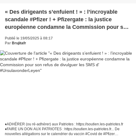
« Des dirigeants s’enfuient ! » : l’incroyable
scandale #Pfizer ! + Pfizergate : la justice
européenne condamne la Commission pour son
refus de divulguer les SMS d'
Publié le 19/05/2025 à 08:17
#UrsulavonderLeyen
Par
Brujitafr
♦️ADHÉRER (ou ré-adhérer) aux Patriotes : https://soutien.les-patriotes.fr
♦️FAIRE UN DON AUX PATRIOTES : https://soutien.les-patriotes.fr... De
nouvelles allégations sur le calendrier du vaccin #Covid de #Pfizer