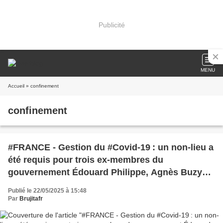
Publicité
MENU
Accueil
» confinement
confinement
#FRANCE - Gestion du #Covid-19 : un non-lieu a
été requis pour trois ex-membres du
gouvernement Édouard Philippe, Agnès Buzyn
et Olivier Véran par le fameux Rémy Heitz,
Publié le 22/05/2025 à 15:48
procureur général près la Cour de cassation
Par
Brujitafr