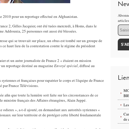
New
Abonne
mne 2010 pour un reportage effectué en Afghanistan.
article
ance 2, Gilles Jacquier, ont été tuées mercredi, à Homs, dans le
Email
enne Addounia, 25 personnes ont aussi été blessées.
sse qui se trouvait sur place, un obus est tombé sur un groupe de
ns ce haut lieu de la contestation contre le régime du président
uier et un autre journaliste de France 2 « étaient en mission
r un reportage destiné au magazine
Envoyé spécial
, diffusé au
Lie
syriennes et françaises pour rapatrier le corps et l'équipe de France
é par France Télévisions.
MO
afin que toute la lumière soit faite sur les circonstances de ce
BR
ministre français des Affaires étrangères, Alain Juppé.
Les
odieux », a-t-il ajouté, en demandant aux autorités syriennes «
Can
tionaux sur leur territoire et de protéger cette liberté fondamentale
de 