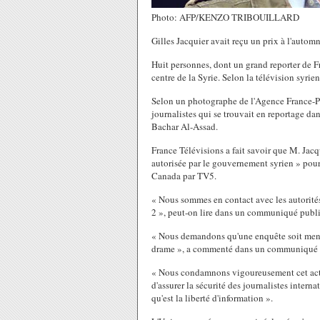
Photo: AFP/KENZO TRIBOUILLARD
Gilles Jacquier avait reçu un prix à l'auto
Huit personnes, dont un grand reporter de Fr
centre de la Syrie. Selon la télévision syri
Selon un photographe de l'Agence France-Pre
journalistes qui se trouvait en reportage da
Bachar Al-Assad.
France Télévisions a fait savoir que M. Jacq
autorisée par le gouvernement syrien » pou
Canada par TV5.
« Nous sommes en contact avec les autorités 
2 », peut-on lire dans un communiqué publi
« Nous demandons qu'une enquête soit menée 
drame », a commenté dans un communiqué le 
« Nous condamnons vigoureusement cet acte 
d'assurer la sécurité des journalistes interna
qu'est la liberté d'information ».