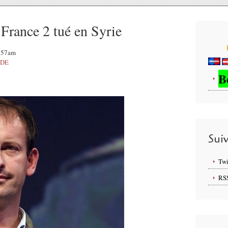
 France 2 tué en Syrie
9:57am
NDE
B
Sui
Twi
RS