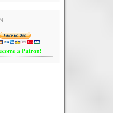
N
ecome a Patron!