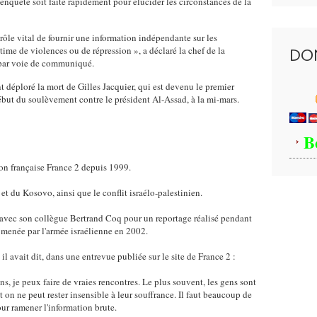
nquête soit faite rapidement pour élucider les circonstances de la
 rôle vital de fournir une information indépendante sur les
time de violences ou de répression », a déclaré la chef de la
DO
 par voie de communiqué.
 déploré la mort de Gilles Jacquier, qui est devenu le premier
début du soulèvement contre le président Al-Assad, à la mi-mars.
B
sion française France 2 depuis 1999.
 et du Kosovo, ainsi que le conflit israélo-palestinien.
 avec son collègue Bertrand Coq pour un reportage réalisé pendant
 menée par l'armée israélienne en 2002.
il avait dit, dans une entrevue publiée sur le site de France 2 :
ains, je peux faire de vraies rencontres. Le plus souvent, les gens sont
 on ne peut rester insensible à leur souffrance. Il faut beaucoup de
our ramener l'information brute.