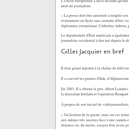
L'Union européenne a aussi réclamé qu'une e
mort du journaliste.
« La presse doit être autorisée à remplir son
événements en Syrie sans craindre d'être vic
diplomatie européenne, Catherine Ashton,
Le département d'État américain a également
journaliste occidental à être tué depuis le 
Gilles Jacquier en bref
Il était grand reporter à la chaîne de télévi
Il a couvert les guerres d'Irak, d'Afghanistan
En 2003, Il a obtenu le prix Albert Londres
la deuxième Intifada et l'opération Rempart
À propos de son travail de vidéojournaliste, 
« J'ai horreur de la guerre, mais sur ces terr
eux-mêmes très sincères face à une caméra et
distance ou, du moins, essayer d'en avoir, p