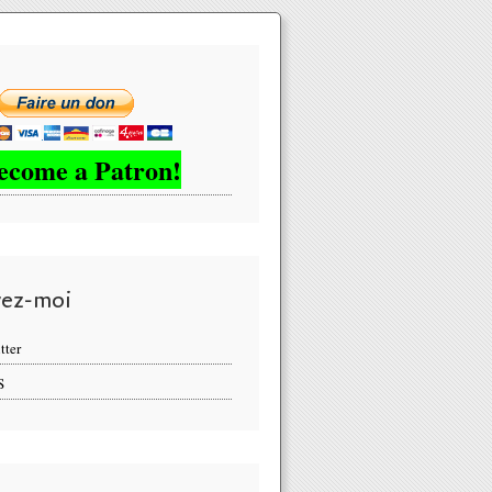
ecome a Patron!
vez-moi
tter
S