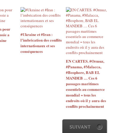
n pour
#Ukraine et #Iran :
ssie a
l’imbrication des conflits
aine
internationaux et ses
conséquences
EN CARTES. #Ormuz,
#Panama, #Malacca,
#Bosphore, BAB EL
MANDEB … Ces 6
passages maritimes
essentiels au commerce
mondial = tous les
endroits où il y aura des
conflits prochainement
SUIVANT