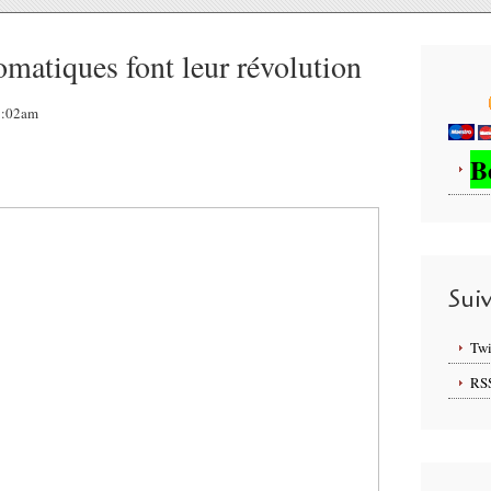
omatiques font leur révolution
05:02am
B
Sui
Twi
RS