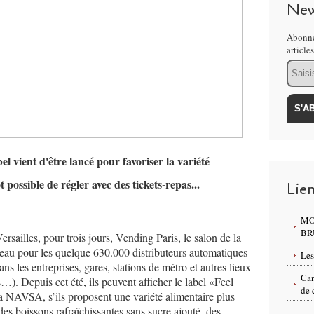
New
Abonne
article
Email
ient d'être lancé pour favoriser la variété
t possible de régler avec des tickets-repas...
Lie
MO
BR
rsailles, pour trois jours, Vending Paris, le salon de la
veau pour les quelque 630.000 distributeurs automatiques
Les
ns les entreprises, gares, stations de métro et autres lieux
Can
…). Depuis cet été, ils peuvent afficher le label «Feel
de 
a NAVSA, s’ils proposent une variété alimentaire plus
es boissons rafraîchissantes sans sucre ajouté, des