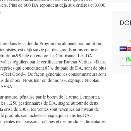
itiers. Plus de 600 DA répondent déjà aux critères et 3.000
.
DO
lture dans le cadre du Programme alimentation nutrition,
itionnistes, est déjà suivie par des grands noms comme
Nutrition&Santé ou encore La Courtisane. Les DA
B
ervalles réguliers par le certificateur Bureau Veritas. «Dans
ntreprises qui concentrent 83% du parc de DA, sont de plus
 «Feel Good». De façon générale les consommateurs sont
lus de choix. Nous leur en donnons», explique Nicolas-
 NAVSA.
eur mature, pénalisé par le boom de la vente à emporter,
ur les 1.250 gestionnaires de DA, stagne autour de deux
la crise de 2008, les ventes sont revenues au niveau de
 de produits sont achetés chaque jour dans les DA.
s ventes des boissons fraîches et des produits alimentaires