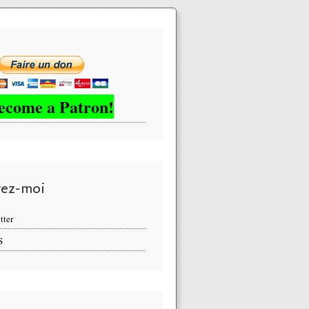
ecome a Patron!
vez-moi
tter
S