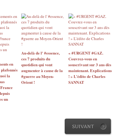
Au-delà de l' #essence,
« #URGENT #GAZ.
ces 7 produits du
Couvrez-vous en
ments en
quotidien qui vont
souscrivant sur 3 ans dès
t plafonnés
augmenter à cause de la
maintenant. Explications
uoi la
#guerre au Moyen-
! » L’édito de Charles
pas
Orient !
SANNAT
 France
depuis
es un
SUIVANT