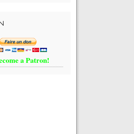
N
ecome a Patron!