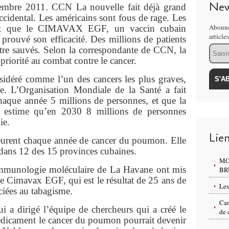
New
mbre 2011. CCN La nouvelle fait déjà grand
cidental. Les américains sont fous de rage. Les
Abonne
ent que le CIMAVAX EGF, un vaccin cubain
article
prouvé son efficacité. Des millions de patients
Email
re sauvés. Selon la correspondante de CCN, la
priorité au combat contre le cancer.
idéré comme l’un des cancers les plus graves,
e. L’Organisation Mondiale de la Santé a fait
chaque année 5 millions de personnes, et que la
n estime qu’en 2030 8 millions de personnes
ie.
Lie
urent chaque année de cancer du poumon. Elle
t dans 12 des 15 provinces cubaines.
MO
Immunologie moléculaire de La Havane ont mis
BR
ue Cimavax EGF, qui est le résultat de 25 ans de
Les
ciées au tabagisme.
Can
i a dirigé l’équipe de chercheurs qui a créé le
de 
édicament le cancer du poumon pourrait devenir