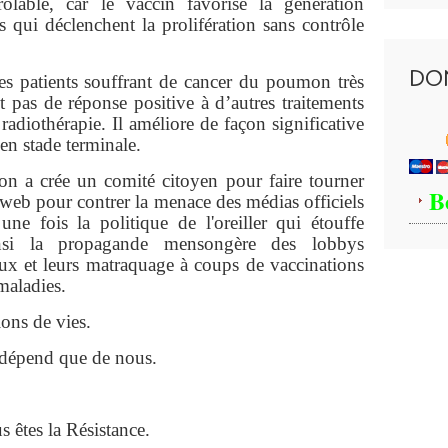
ôlable, car le vaccin favorise la génération
s qui déclenchent la prolifération sans contrôle
DO
es patients souffrant de cancer du poumon très
t pas de réponse positive à d’autres traitements
adiothérapie. Il améliore de façon significative
 en stade terminale.
ion a crée un comité citoyen pour faire tourner
B
 web pour contrer la menace des médias officiels
une fois la politique de l'oreiller qui étouffe
ainsi la propagande mensongère des lobbys
ux et leurs matraquage à coups de vaccinations
maladies.
ons de vies.
 dépend que de nous.
s êtes la Résistance.