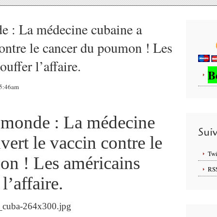
e : La médecine cubaine a
contre le cancer du poumon ! Les
uffer l’affaire.
B
05:46am
 monde : La médecine
Sui
ert le vaccin contre le
Twi
on ! Les américains
RS
l’affaire.