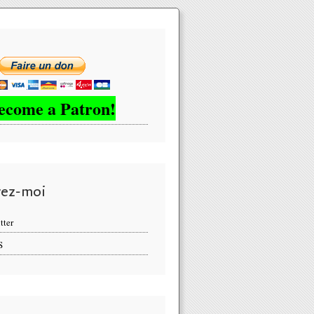
ecome a Patron!
vez-moi
tter
S