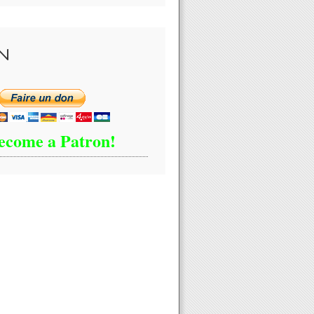
N
ecome a Patron!