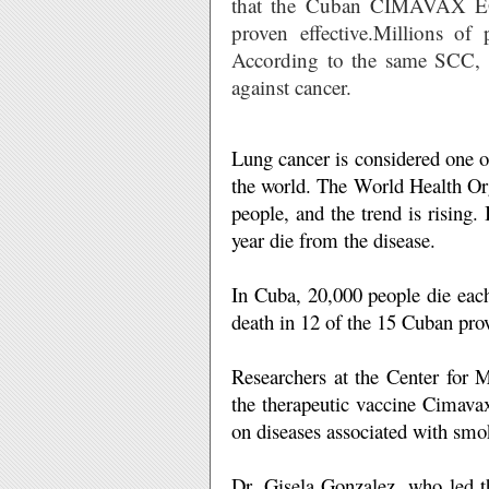
that the Cuban CIMAVAX EGF
proven effective.
Millions of 
According to the same SCC, t
against cancer.
Lung cancer is considered one o
the world.
The World Health Orga
people, and the trend is rising.
year die from the disease.
In Cuba, 20,000 people die eac
death in 12 of the 15 Cuban pro
Researchers at the Center for
the therapeutic vaccine Cimavax
on diseases associated with smo
Dr. Gisela Gonzalez, who led th