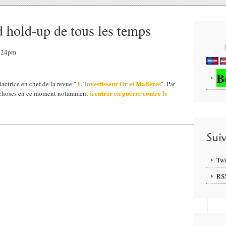
d hold-up de tous les temps
7:24pm
B
L'Investisseur Or et Matières
dactrice en chef de la revue "
". Par
à entrer en guerre contre le
de choses en ce moment notamment
Sui
Twi
RS