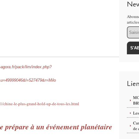
New
Abonne
article
Email
s-agora.fr/pack/lim/index.php?
u=49999046&l=527479&r=Milo
Lie
MO
BR
1/chine-le-plus-grand-hold-up-de-tous-les.html
Les
Can
e prépare à un événement planétaire
de 