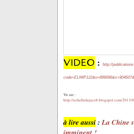
VIDEO
:
http://publication
code=ELIMP122&o=899096&s=904507&
Vu sur :
http://echelledejacob.blogspot.com/2013/0
à lire aussi
:
La Chine s
imminent !