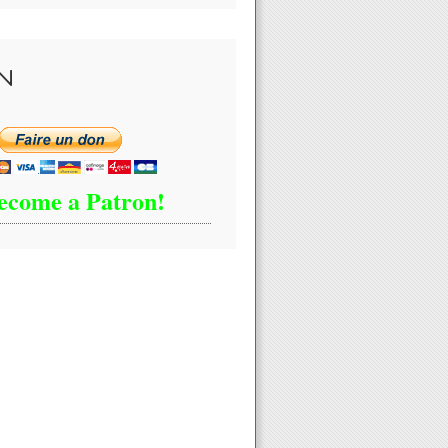
N
ecome a Patron!