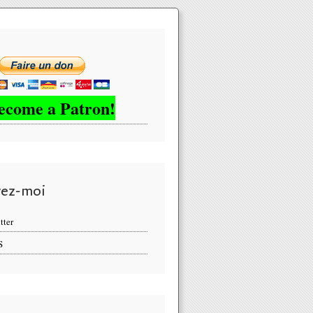
ecome a Patron!
vez-moi
tter
S