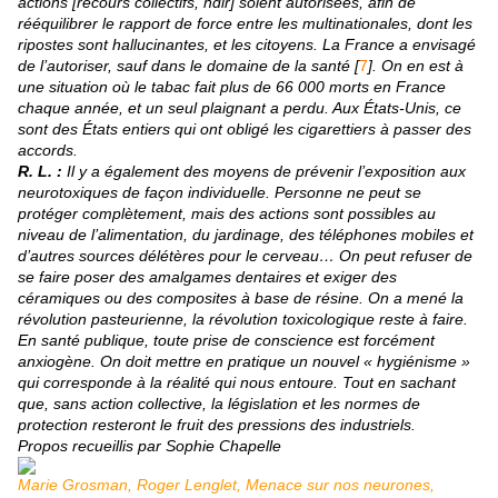
actions [recours collectifs, ndlr] soient autorisées, afin de
rééquilibrer le rapport de force entre les multinationales, dont les
ripostes sont hallucinantes, et les citoyens. La France a envisagé
de l’autoriser, sauf dans le domaine de la santé [
7
]. On en est à
une situation où le tabac fait plus de 66 000 morts en France
chaque année, et un seul plaignant a perdu. Aux États-Unis, ce
sont des États entiers qui ont obligé les cigarettiers à passer des
accords.
R. L. :
Il y a également des moyens de prévenir l’exposition aux
neurotoxiques de façon individuelle. Personne ne peut se
protéger complètement, mais des actions sont possibles au
niveau de l’alimentation, du jardinage, des téléphones mobiles et
d’autres sources délétères pour le cerveau… On peut refuser de
se faire poser des amalgames dentaires et exiger des
céramiques ou des composites à base de résine. On a mené la
révolution pasteurienne, la révolution toxicologique reste à faire.
En santé publique, toute prise de conscience est forcément
anxiogène. On doit mettre en pratique un nouvel « hygiénisme »
qui corresponde à la réalité qui nous entoure. Tout en sachant
que, sans action collective, la législation et les normes de
protection resteront le fruit des pressions des industriels.
Propos recueillis par Sophie Chapelle
Marie Grosman, Roger Lenglet, Menace sur nos neurones,