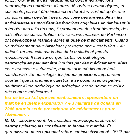
R. L. :
Oui. Même des médicaments contre les affections
neurologiques entraînent d’autres désordres neurologiques, et
ces effets peuvent être insidieux et durables, surtout après une
consommation pendant des mois, voire des années. Ainsi, les
antidépresseurs modifient les fonctions cognitives en diminuant la
mémoire des faits récents, ils provoquent des tremblements, des
difficultés de concentration, etc. Certains malades de Parkinson
ont développé la maladie après la prise de médicaments. Quand
un médicament pour Alzheimer provoque une « confusion » du
patient, on met cela sur le dos de la maladie et pas du
médicament. Il faut savoir que toutes les pathologies
neurologiques peuvent être induites par des médicaments. Mais
cette question est évacuée, comme si le médicament était
sanctuarisé. En neurologie, les jeunes praticiens apprennent
pourtant que la première question à se poser avec un patient
souffrant d’une pathologie neurologique est de savoir ce qu’il a
pris comme médicament.
Est-ce lié au fait que ces médicaments représentent un
marché en pleine expansion ? 4,3 milliards de dollars en
2009 pour la seule prescription de médicaments pour
Alzheimer…
M. G. :
Effectivement, les maladies neurodégénératives et
neuropsychiatriques constituent un fabuleux marché. Et
garantissent un exceptionnel retour sur investissement : 39 % par