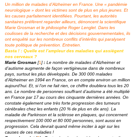
Un million de malades d’Alzheimer en France. Une « pandémie
neurologique » dont les victimes sont de plus en plus jeunes. Et
les causes parfaitement identifiées. Pourtant, les autorités
sanitaires préfèrent regarder ailleurs, dénoncent la scientifique
Marie Grosman et le philosophe Roger Lenglet. Dans les
coulisses de la recherche et des décisions gouvernementales, ils
ont enquêté sur les nombreux conflits d’intérêts qui paralysent
toute politique de prévention. Entretien.
Basta ! : Quelle est l’ampleur des maladies qui assiègent
nos cerveaux ?
Marie Grosman
[
1
]
:
Le nombre de malades d’Alzheimer et
d’autisme augmente de façon vertigineuse dans de nombreux
pays, surtout les plus développés. De 300 000 malades
d’Alzheimer en 1994 en France, on en compte environ un million
aujourd’hui. Et, si l’on ne fait rien, ce chiffre doublera tous les 20
ans. Le nombre de personnes souffrant d’autisme a été multiplié
en France par 17 au cours des cinquante dernières années. On
constate également une très forte progression des tumeurs
cérébrales chez les enfants (20 % de plus en dix ans). La
maladie de Parkinson et la sclérose en plaques, qui concernent
respectivement 100 000 et 80 000 personnes, sont aussi en
progression. Cela devrait quand même inciter à agir sur les
causes de ces maladies !