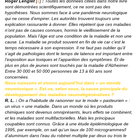
Roger Lenglet
[
2
]
:
Toutes les données citées dans notre livre
sont démontrées scientifiquement, ce ne sont pas des
hypothèses. Nous sommes face à une pandémie neurologique
qui ne cesse d’empirer. Les autorités trouvent toujours une
explication rassurante à donner. Elles répètent que ces maladies
n’ont pas de causes connues, hormis le vieillissement de la
population. Mais l’âge est une condition de la maladie et non une
cause. La maladie se produit souvent en fin de vie car c’est le
temps nécessaire à son expression. Il ne faut pas oublier qu’il
s’agit de pathologies dont le temps de latence est important entre
l’exposition aux toxiques et l’apparition des symptômes. Et de
plus en plus de jeunes sont touchés par la maladie d’Alzheimer.
Entre 30 000 et 50 000 personnes de 13 à 60 ans sont
concernées.
Nous naissons et vivons aujourd’hui dans « un monde
neurotoxique ». Est-ce, selon vous, la cause principale du
développement des maladies neurodégénératives ?
R. L. :
On a l’habitude de raisonner sur le mode « pasteurien » :
un virus = une maladie. Dans un monde où les produits
chimiques sont devenus omniprésents, leurs effets se combinent,
et les maladies sont multifactorielles. Mais les principaux
coupables sont connus. Grâce à une étude épidémiologique de
1995, par exemple, on sait qu’un taux de 100 microgrammes/l
d’aluminium dans l’eau du robinet multiplie par deux ou trois le