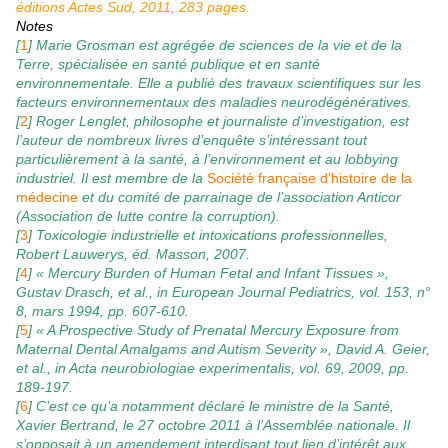
éditions Actes Sud, 2011, 283 pages.
Notes
[
1
] Marie Grosman est agrégée de sciences de la vie et de la
Terre, spécialisée en santé publique et en santé
environnementale. Elle a publié des travaux scientifiques sur les
facteurs environnementaux des maladies neurodégénératives.
[
2
] Roger Lenglet, philosophe et journaliste d’investigation, est
l’auteur de nombreux livres d’enquête s’intéressant tout
particulièrement à la santé, à l’environnement et au lobbying
industriel. Il est membre de la
Société française d’histoire de la
médecine
et du comité de parrainage de l’association Anticor
(Association de lutte contre la corruption).
[
3
] Toxicologie industrielle et intoxications professionnelles,
Robert Lauwerys, éd. Masson, 2007.
[
4
] « Mercury Burden of Human Fetal and Infant Tissues »,
Gustav Drasch, et al., in European Journal Pediatrics, vol. 153, n°
8, mars 1994, pp. 607-610.
[
5
] « A Prospective Study of Prenatal Mercury Exposure from
Maternal Dental Amalgams and Autism Severity », David A. Geier,
et al., in Acta neurobiologiae experimentalis, vol. 69, 2009, pp.
189-197.
[
6
] C’est ce qu’a notamment déclaré le ministre de la Santé,
Xavier Bertrand, le 27 octobre 2011 à l’Assemblée nationale. Il
s’opposait à un amendement interdisant tout lien d’intérêt aux