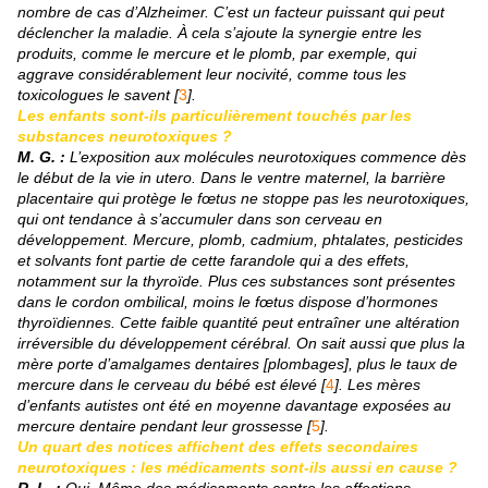
nombre de cas d’Alzheimer. C’est un facteur puissant qui peut
déclencher la maladie. À cela s’ajoute la synergie entre les
produits, comme le mercure et le plomb, par exemple, qui
aggrave considérablement leur nocivité, comme tous les
toxicologues le savent [
3
].
Les enfants sont-ils particulièrement touchés par les
substances neurotoxiques ?
M. G. :
L’exposition aux molécules neurotoxiques commence dès
le début de la vie in utero. Dans le ventre maternel, la barrière
placentaire qui protège le fœtus ne stoppe pas les neurotoxiques,
qui ont tendance à s’accumuler dans son cerveau en
développement. Mercure, plomb, cadmium, phtalates, pesticides
et solvants font partie de cette farandole qui a des effets,
notamment sur la thyroïde. Plus ces substances sont présentes
dans le cordon ombilical, moins le fœtus dispose d’hormones
thyroïdiennes. Cette faible quantité peut entraîner une altération
irréversible du développement cérébral. On sait aussi que plus la
mère porte d’amalgames dentaires [plombages], plus le taux de
mercure dans le cerveau du bébé est élevé [
4
]. Les mères
d’enfants autistes ont été en moyenne davantage exposées au
mercure dentaire pendant leur grossesse [
5
].
Un quart des notices affichent des effets secondaires
neurotoxiques : les médicaments sont-ils aussi en cause ?