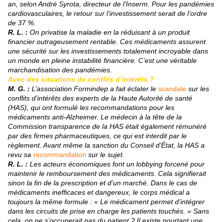
an, selon André Syrota, directeur de l’Inserm. Pour les pandémies
cardiovasculaires, le retour sur l’investissement serait de l’ordre
de 37 %.
R. L. :
On privatise la maladie en la réduisant à un produit
financier outrageusement rentable. Ces médicaments assurent
une sécurité sur les investissements totalement incroyable dans
un monde en pleine instabilité financière. C’est une véritable
marchandisation des pandémies.
Avec des situations de conflits d’intérêts ?
M. G. :
L’association Formindep a fait éclater le
scandale
sur les
conflits d’intérêts des experts de la Haute Autorité de santé
(HAS), qui ont formulé les recommandations pour les
médicaments anti-Alzheimer. Le médecin à la tête de la
Commission transparence de la HAS était également rémunéré
par des firmes pharmaceutiques, ce qui est interdit par le
règlement. Avant même la sanction du Conseil d’État, la HAS a
revu sa
recommandation
sur le sujet.
R. L. :
Les acteurs économiques font un lobbying forcené pour
maintenir le remboursement des médicaments. Cela signifierait
sinon la fin de la prescription et d’un marché. Dans le cas de
médicaments inefficaces et dangereux, le corps médical a
toujours la même formule : « Le médicament permet d’intégrer
dans les circuits de prise en charge les patients touchés. » Sans
cela, on ne s’occuperait pas du patient ? Il existe pourtant une