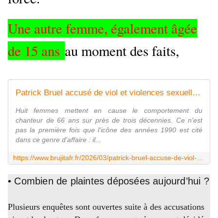
Une autre femme, également âgée
de 15 ans
au moment des faits,
Patrick Bruel accusé de viol et violences sexuelles par 8 femmes : deux plaintes déposées - MOINS de BIENS PLUS de LIENS
Huit femmes mettent en cause le comportement du
chanteur de 66 ans sur près de trois décennies. Ce n'est
pas la première fois que l'icône des années 1990 est cité
dans ce genre d'affaire : il...
https://www.brujitafr.fr/2026/03/patrick-bruel-accuse-de-viol-et-violences-sexuelles-par-8-femmes-deux-plaintes-deposees.html
• Combien de plaintes déposées aujourd’hui ?
Plusieurs enquêtes sont ouvertes suite à des accusations