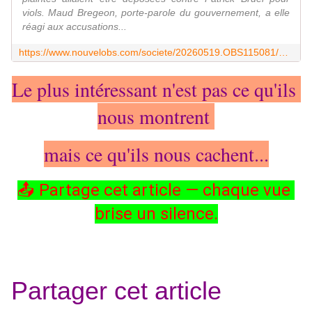
viols. Maud Bregeon, porte-parole du gouvernement, a elle
réagi aux accusations...
https://www.nouvelobs.com/societe/20260519.OBS115081/affaire-patrick-bruel-de-nouvelles-plaintes-annoncees-des-concerts-annules-au-quebec-ce-que-l-on-sait.html
Le plus intéressant n'est pas ce qu'ils 
nous montrent 
mais ce qu'ils nous cachent...
📤 Partage cet article — chaque vue 
brise un silence.
Partager cet article