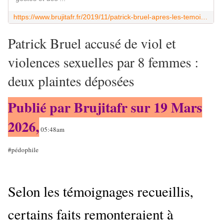
https://www.brujitafr.fr/2019/11/patrick-bruel-apres-les-temoignages-de-cinq-femmes-ou-en-est-l-enquete.html
Patrick Bruel accusé de viol et
violences sexuelles par 8 femmes :
deux plaintes déposées
Publié par Brujitafr sur 19 Mars
2026,
05:48am
#pédophile
Selon les témoignages recueillis,
certains faits remonteraient à