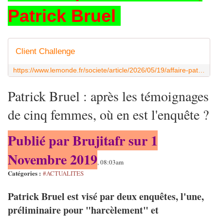
Patrick Bruel
Client Challenge
https://www.lemonde.fr/societe/article/2026/05/19/affaire-patrick-bruel-le-gouvernement-appelle-les-victimes-a-temoigner-meme-des-dizaines-d-annees-apres_6691448_3224.html
Patrick Bruel : après les témoignages
de cinq femmes, où en est l'enquête ?
Publié par Brujitafr sur 1
Novembre 2019
, 08:03am
Catégories :
#ACTUALITES
Patrick Bruel est visé par deux enquêtes, l'une,
préliminaire pour "harcèlement" et