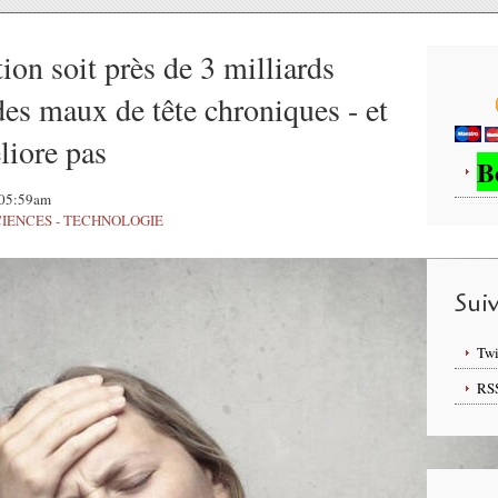
tion soit près de 3 milliards
des maux de tête chroniques - et
liore pas
B
, 05:59am
CIENCES - TECHNOLOGIE
Sui
Twi
RS