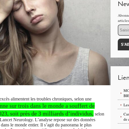
New
Abonne
article
Email
Lie
MO
BR
xcès alimentent les troubles chroniques, selon une
Les
nne sur trois dans le monde a souffert de
23, soit près de 3 milliards d’individus,
selon
Can
de 
 Lancet Neurology. L’analyse repose sur des données
dans le monde entier. Il s’agit du panorama le plus