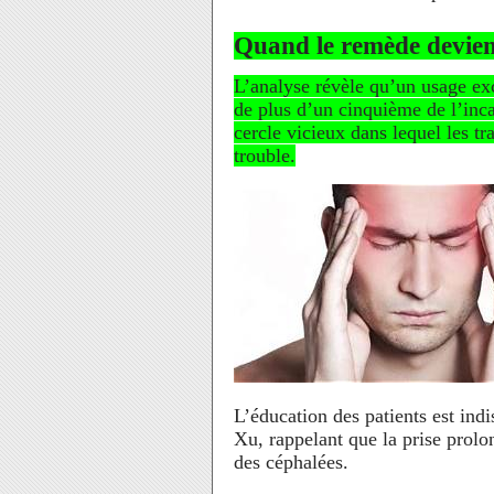
Quand le remède devien
L’analyse révèle qu’un usage ex
de plus d’un cinquième de l’inc
cercle vicieux dans lequel les t
trouble.
L’éducation des patients est ind
Xu, rappelant que la prise prolo
des céphalées.