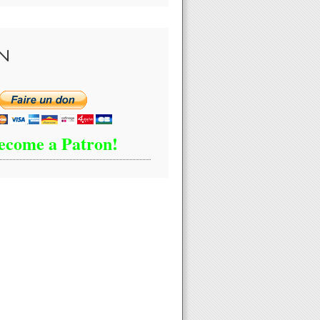
N
ecome a Patron!