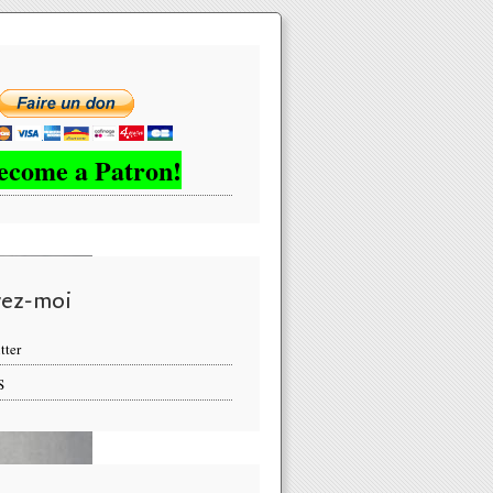
ecome a Patron!
vez-moi
tter
S