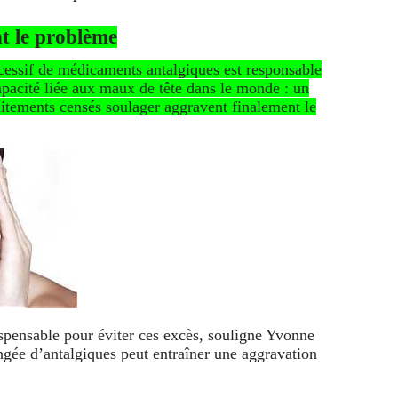
t le problème
cessif de médicaments antalgiques est responsable
apacité liée aux maux de tête dans le monde : un
raitements censés soulager aggravent finalement le
ispensable pour éviter ces excès, souligne Yvonne
ngée d’antalgiques peut entraîner une aggravation