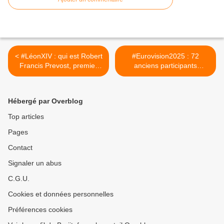
< #LéonXIV : qui est Robert
#Eurovision2025 : 72
Francis Prevost, premier
anciens participants
Américain à devenir #pape
demandent l’exclusion d’
? Un pape Américain élu en
#Israël, trois Français
plus un 8 mai jour de
signataires >
Hébergé par Overblog
commémoration de la fin de
la 2ème guerre mondiale
Top articles
en #France il n y a pas de
Pages
hasard.
Contact
Signaler un abus
C.G.U.
Cookies et données personnelles
Préférences cookies