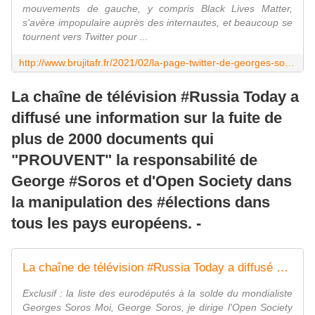
mouvements de gauche, y compris Black Lives Matter,
s'avère impopulaire auprès des internautes, et beaucoup se
tournent vers Twitter pour ...
http://www.brujitafr.fr/2021/02/la-page-twitter-de-georges-soros-inondee-par-des-millions-de-personnes-demandant-son-arrestation-pour-trahison.html
La chaîne de télévision #Russia Today a
diffusé une information sur la fuite de
plus de 2000 documents qui
"PROUVENT" la responsabilité de
George #Soros et d'Open Society dans
la manipulation des #élections dans
tous les pays européens. -
La chaîne de télévision #Russia Today a diffusé une information sur la fuite de plus de 2000 documents qui "PROUVENT" la responsabilité de George #Soros et d'Open Society dans la manipulation des #élections dans tous les pays européens. - MOINS de BIENS PLUS de LIENS
Exclusif : la liste des eurodéputés à la solde du mondialiste
Georges Soros Moi, George Soros, je dirige l'Open Society