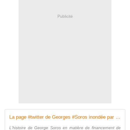
Publicité
La page #twitter de Georges #Soros inondée par des millions de personnes demandant son #arrestation pour "#trahison" - MOINS de BIENS PLUS de LIENS
L'histoire de George Soros en matière de financement de