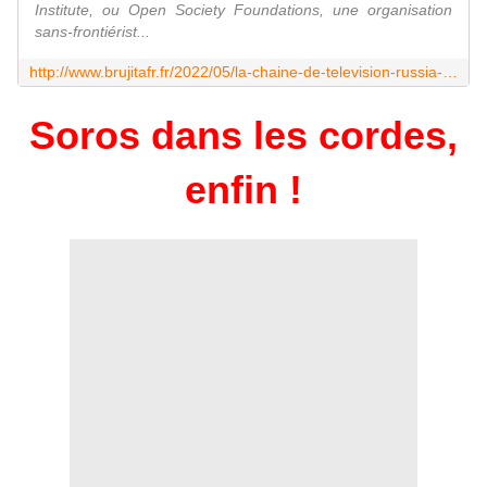
Institute, ou Open Society Foundations, une organisation
sans-frontiérist...
http://www.brujitafr.fr/2022/05/la-chaine-de-television-russia-today-a-diffuse-une-information-sur-la-fuite-de-plus-de-2000-documents-qui-prouvent-la-responsabilite-de-george-soros-et-d-open-society-dans-la-manipulation-des-elections-dans-tous-les-pays-europeens.html
Soros dans les cordes,
enfin !