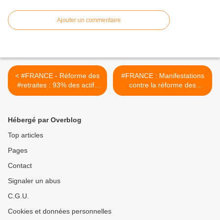
Ajouter un commentaire
< #FRANCE - Réforme des
#FRANCE : Manifestations
#retraites : 93% des actifs
contre la réforme des
contre le report de l'âge
retraites : plus de 10 000
légal
policiers et gendarmes
mobilisés + Réforme des
Hébergé par Overblog
retraites : Emmanuel
Macron et une partie du
Top articles
gouvernement seront en
Pages
Espagne Ce jeudi 19 janvier
>
Contact
Signaler un abus
C.G.U.
Cookies et données personnelles