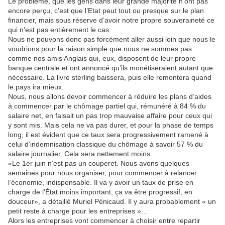
Le problème, que les gens dans leur grande majorité n’ont pas
encore perçu, c’est que l’Etat peut tout ou presque sur le plan
financier, mais sous réserve d’avoir notre propre souveraineté ce
qui n’est pas entièrement le cas.
Nous ne pouvons donc pas forcément aller aussi loin que nous le
voudrions pour la raison simple que nous ne sommes pas
comme nos amis Anglais qui, eux, disposent de leur propre
banque centrale et ont annoncé qu’ils monétiseraient autant que
nécessaire. La livre sterling baissera, puis elle remontera quand
le pays ira mieux.
Nous, nous allons devoir commencer à réduire les plans d’aides
à commencer par le chômage partiel qui, rémunéré à 84 % du
salaire net, en faisait un pas trop mauvaise affaire pour ceux qui
y sont mis. Mais cela ne va pas durer, et pour la phase de temps
long, il est évident que ce taux sera progressivement ramené à
celui d’indemnisation classique du chômage à savoir 57 % du
salaire journalier. Cela sera nettement moins.
«Le 1er juin n’est pas un couperet. Nous avons quelques
semaines pour nous organiser, pour commencer à relancer
l’économie, indispensable. Il va y avoir un taux de prise en
charge de l’État moins important, ça va être progressif, en
douceur», a détaillé Muriel Pénicaud. Il y aura probablement « un
petit reste à charge pour les entreprises »…
Alors les entreprises vont commencer à choisir entre repartir