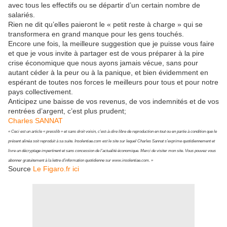
avec tous les effectifs ou se départir d’un certain nombre de
salariés.
Rien ne dit qu’elles paieront le « petit reste à charge » qui se
transformera en grand manque pour les gens touchés.
Encore une fois, la meilleure suggestion que je puisse vous faire
et que je vous invite à partager est de vous préparer à la pire
crise économique que nous ayons jamais vécue, sans pour
autant céder à la peur ou à la panique, et bien évidemment en
espérant de toutes nos forces le meilleurs pour tous et pour notre
pays collectivement.
Anticipez une baisse de vos revenus, de vos indemnités et de vos
rentrées d’argent, c’est plus prudent;
Charles SANNAT
« Ceci est un article « presslib » et sans droit voisin, c’est-à-dire libre de reproduction en tout ou en partie à condition que le
présent alinéa soit reproduit à sa suite. Insolentiae.com est le site sur lequel Charles Sannat s’exprime quotidiennement et
livre un décryptage impertinent et sans concession de l’actualité économique. Merci de visiter mon site. Vous pouvez vous
abonner gratuitement à la lettre d’information quotidienne sur www.insolentiae.com. »
Source
Le Figaro.fr ici