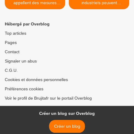
appellent des mesures
industriels peuvent
désespérée : Le milliardaire
temporairement modifier
George Soros investit 45
des recettes sans l'écrire
millions de dollars dans
sur l’étiquette >
Hébergé par Overblog
Activision Blizzard
Top articles
Pages
Contact
Signaler un abus
C.G.U.
Cookies et données personnelles
Préférences cookies
Voir le profil de Brujitafr sur le portail Overblog
Créer un blog sur Overblog
Créer un blog