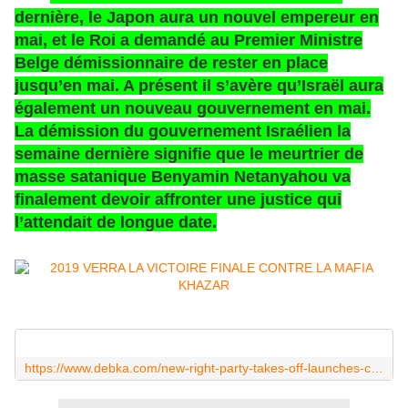
dernière, le Japon aura un nouvel empereur en
mai, et le Roi a demandé au Premier Ministre
Belge démissionnaire de rester en place
jusqu’en mai. A présent il s’avère qu’Israël aura
également un nouveau gouvernement en mai.
La démission du gouvernement Israélien la
semaine dernière signifie que le meurtrier de
masse satanique Benyamin Netanyahou va
finalement devoir affronter une justice qui
l’attendait de longue date.
https://www.debka.com/new-right-party-takes-off-launches-campaign-for-likud-disaffected/?fbclid=IwAR2pNzLpaqW5yYJoCDS3eqcJnvtMZhXBMyBjQhcncCUNOv9wkqso5FVQ9a4