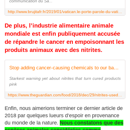
communication du Sa...
http://www.brujitafr.fr/2019/01/vatican.le-porte-parole-du-vatican-et-son-adjoint-demissionnent-cloturant-une-annee-difficile-pour-le-pape-francois.html
De plus, l’industrie alimentaire animale
mondiale est enfin publiquement accusée
de répandre le cancer en empoisonnant les
produits animaux avec des nitrites.
Stop adding cancer-causing chemicals to our bacon, experts tell meat industry
Starkest warning yet about nitrites that turn cured products
pink
https://www.theguardian.com/food/2018/dec/29/nitrites-used-in-bacon-cured-meats-linked-to-cancer-experts-warn
Enfin, nous aimerions terminer ce dernier article de
2018 par quelques lueurs d’espoir en provenance
du monde de la nature.
Nous constatons que des
espèces animales considérées comme