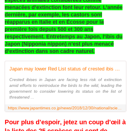
menacées d’extinction font leur retour. L’année
dernière, par exemple, les castors sont
réapparus en Italie et en Écosse pour la
première fois depuis 500 et 300 ans
respectivement. Entretemps au Japon, l’ibis du
Japon (Nipponia nippon) n’est plus menacé
d’extinction dans son cadre naturel.
Japan may lower Red List status of crested ibis as more live in wild | The Japan Times
Crested ibises in Japan are facing less risk of extinction
amid efforts to reintroduce the birds to the wild, leading the
government to consider lowering its status on the list of
threatened ...
https://www.japantimes.co.jp/news/2018/12/30/national/science-health/japan-may-lower-red-list-status-crested-ibis-live-wild/
Pour plus d’espoir, jetez un coup d’œil à
la liste des 25 espèces qui sont de