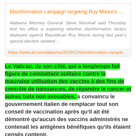
Disinformation campaign targeting Roy Moore's Senate bid may have violated law, Alabama AG says
Alabama Attorney General Steve Marshall said Thursday
that his office is exploring whether disinformation tactics
deployed against Republican Roy Moore during last year's
special election violated ...
https://www.al.com/alabama/2018/12/disinformation-campaign-targeting-roy-moores-senate-bid-may-have-violated-law-alabama-ag-says.html
Le Vatican, de son côté, qui a longtemps fait
figure de combattant solitaire contre la
mauvaise utilisation des vaccins à des fins de
contrôle de naissances, de répandre le cancer et
autres buts non avouables,
a convaincu le
gouvernement Italien de remplacer tout son
conseil de vaccination après qu’il ait été
démontré qu’aucun des vaccins administrés ne
contenait les antigènes bénéfiques qu’ils étaient
censés contenir.