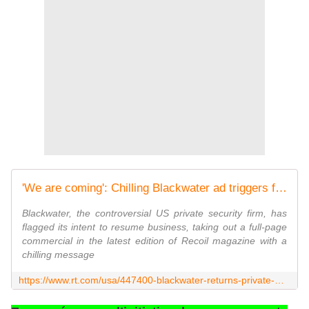
'We are coming': Chilling Blackwater ad triggers fears of Trump seeking to privatize Mideast wars
Blackwater, the controversial US private security firm, has
flagged its intent to resume business, taking out a full-page
commercial in the latest edition of Recoil magazine with a
chilling message
https://www.rt.com/usa/447400-blackwater-returns-private-military/?fbclid=IwAR1d3ANv2z0r5bjMU5QLvhvTYPBlFXtscg35rmpm9PSfplSfpvdnx7_Kx9U