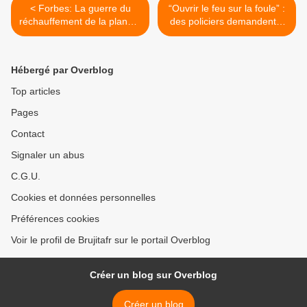
< Forbes: La guerre du
“Ouvrir le feu sur la foule” :
réchauffement de la planète
des policiers demandent à
contre le capitalisme: une
Macron de s’expliquer >
leçon d'histoire importante
Hébergé par Overblog
Top articles
Pages
Contact
Signaler un abus
C.G.U.
Cookies et données personnelles
Préférences cookies
Voir le profil de Brujitafr sur le portail Overblog
Créer un blog sur Overblog
Créer un blog