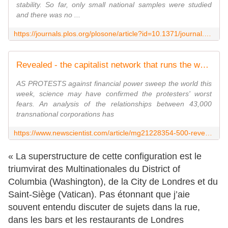
stability. So far, only small national samples were studied
and there was no ...
https://journals.plos.org/plosone/article?id=10.1371/journal.pone.0025995
Revealed - the capitalist network that runs the world
AS PROTESTS against financial power sweep the world this
week, science may have confirmed the protesters' worst
fears. An analysis of the relationships between 43,000
transnational corporations has
https://www.newscientist.com/article/mg21228354-500-revealed-the-capitalist-network-that-runs-the-world/?fbclid=IwAR2GDqleTaTzOLpMq4ZokTvi5BklkZ3IGucK4v49MFHlN-j9WVocuqNV43I
« La superstructure de cette configuration est le
triumvirat des Multinationales du District of
Columbia (Washington), de la City de Londres et du
Saint-Siège (Vatican). Pas étonnant que j’aie
souvent entendu discuter de sujets dans la rue,
dans les bars et les restaurants de Londres