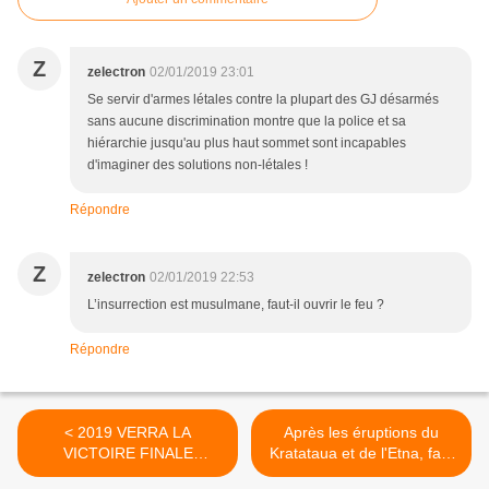
Z
zelectron
02/01/2019 23:01
Se servir d'armes létales contre la plupart des GJ désarmés
sans aucune discrimination montre que la police et sa
hiérarchie jusqu'au plus haut sommet sont incapables
d'imaginer des solutions non-létales !
Répondre
Z
zelectron
02/01/2019 22:53
L’insurrection est musulmane, faut-il ouvrir le feu ?
Répondre
< 2019 VERRA LA
Après les éruptions du
VICTOIRE FINALE
Kratataua et de l'Etna, faut
CONTRE LA MAFIA
il s'inquiéter ? >