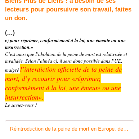
Biens Plus de Liens ! a besoin de ses
lecteurs pour poursuivre son travail, faites
un don.
(...)
c) pour réprimer, conformément à la loi, une émeute ou une
insurrection.»
C’est ainsi que l’abolition de la peine de mort est relativisée et
invalidée. Selon l’alinéa c), il sera donc possible dans l’UE,
l’interdiction officielle de la peine de
malgré
mort, d’y recourir pour «réprimer,
conformément à la loi, une émeute ou une
insurrection».
Le saviez-vous ?
Réintroduction de la peine de mort en Europe, devinez qui y aura droit - MOINS de BIENS PLUS de LIENS