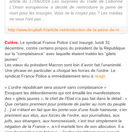
article du 17/06/2016 Les surprises du Traité de Lisbonne
L'Union européenne a décidé de réintroduire la peine de
mort pour les insurgés. Vous ne le croyez pas ? Les médias
ne vous l'ont pas...
http://www.brujitafr.fr/article-reintroduction-de-la-peine-de-mort-en-europe-devinez-qui-y-aura-droit-79955651.html
Colère.
Le syndicat France Police s’est insurgé, lundi 31
décembre, contre certains propos du président de la République
sur la “complaisance” avec laquelle étaient traités les “gilets
jaunes”.
Les vœux du président Macron sont loin d’avoir fait l’unanimité.
Une phrase en particulier a choqué les forces de l’ordre. Le
syndicat France Police a immédiatement tenu à
réagir
.
« L’ordre républicain sera assuré sans complaisance »
Evoquant les débordements qui ont émaillé les manifestations
des « gilets jaunes », le chef de l’Etat n’a pas fait dans le détail :
«
Que certains prennent pour prétexte de parler au nom du peuple
[…] et n’étant en fait que les porte-voix d’une foule haineuse, s’en
prennent aux élus, aux forces de l’ordre, aux journalistes, aux
juifs, aux étrangers, aux homosexuels, c’est tout simplement la
négation de la France »
, a-t-il martelé lors de son allocution. Il a