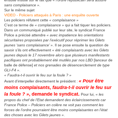
ensuite insisté sur le fait que
« l’ordre républicain sera assuré
sans complaisance »
.
Sur le même sujet
VIDEO - Policiers attaqués à Paris : une enquête ouverte
Les policiers réfutent cette
« complaisance »
C’est ce terme de
« complaisance »
qui a fait tiquer les policiers.
Dans un communiqué publié sur leur site, le syndicat France
Police a précisé attendre
« avec impatience les orientations
sécuritaires proposées par l’exécutif pour réprimer les Gilets
jaunes ‘sans complaisance’ »
. Il se pose ensuite la question de
savoir s’ils ont effectivement
« été complaisants avec les Gilets
jaunes depuis le 17 novembre alors que plusieurs manifestants
pacifiques ont probablement été mutilés par nos LBD
[lanceur de
balle de défense]
et nos grenades de désencerclement de type
GLI-F4 »
.
« Faudra-t-il ouvrir le feu sur la foule ? »
« Pour être
Avant d’interpeller directement le président :
moins complaisants, faudra-t-il ouvrir le feu sur
la foule ? »
, demande le syndicat.
Pour lui,
« les
propos du chef de l’Etat demandent des éclaircissements car
France Police – Policiers en colère ne voit pas comment les
forces de l’ordre pourraient être moins complaisantes en l’état
des choses avec les Gilets jaunes »
.