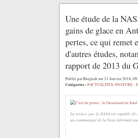
Une étude de la NAS
gains de glace en Ant
pertes, ce qui remet 
d'autres études, not
rapport de 2013 du 
Publié par Brujitafr sur 21 Janvier 2018, 0
Catégories :
#ACTUALITES
,
#NATURE - 
La preuve que la NASA est capable de me
un communiqué de la Nasa informait que l