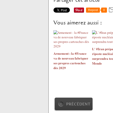
Partager cet article
Repost
0
Vous aimerez aussi :
L' #Iran prépa
Armement : la #France
riposte nucléai
va de nouveau fabriquer
surprendra tou
ses propres cartouches
Monde
dès 2029
PRÉCÉDENT