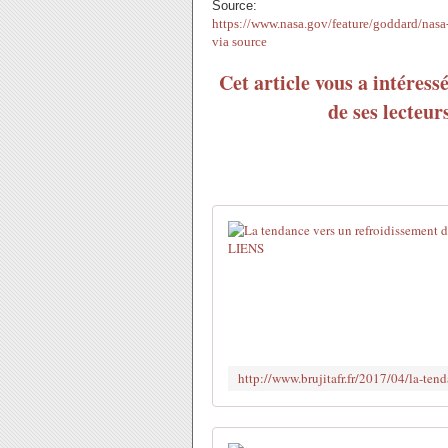
Source:
https://www.nasa.gov/feature/goddard/nasa-s
via source
Cet article vous a intéress
de ses lecteur