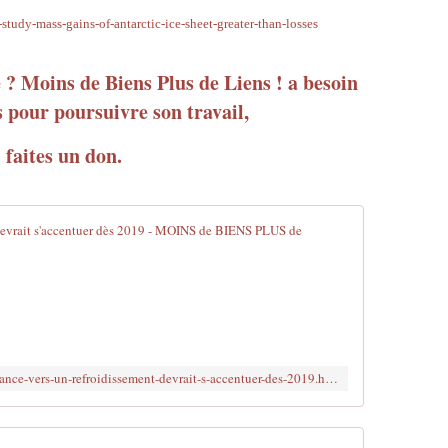
n
t
tudy-mass-gains-of-antarctic-ice-sheet-greater-than-losses
d
t
ç
p
a
:
é ? Moins de Biens Plus de Liens ! a besoin
l
/
s pour poursuivre son travail,
'
/
a
w
r
faites un don.
w
r
w
a
.
n
e
g
La tendance 
x
e
p
E
.
r
n
R
e
2
a
s
0
p
s
0
i
.
7
d
c
http://www.brujitafr.fr/2017/04/la-tendance-vers-un-refroidissement-devrait-s-accentuer-des-2019.html
l
e
o
'
r
.
I
a
u
P
p