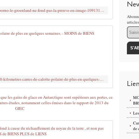
New
http://www.brujitafr.fr/article-c-est-du-porno-le-groenland-ne-fond-pas-la-preuve-en-image-109131839.html
Abonne
article
Email
800,000 kilo
L
a
p
r
e
u
http://www.brujitafr.fr/2016/10/800-000-kilometres-carres-de-calotte-polaire-de-plus-en-quelques-semaines.html
v
Lie
e
q
MO
u
BR
e
l
Les
a
Can
N
Révélation c
de 
A
S