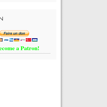
N
ecome a Patron!