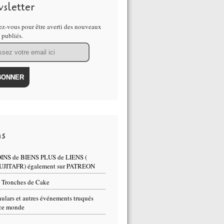
sletter
z-vous pour être averti des nouveaux
s publiés.
mètres carrés de calotte polaire de plus en quelques semaines. - MO
ns
INS de BIENS PLUS de LIENS (
UJITAFR) également sur PATREON
 Tronches de Cake
ulars et autres événements truqués
hoc - la couche de glace fond à cause du réchauffement du noyau de l
ce monde