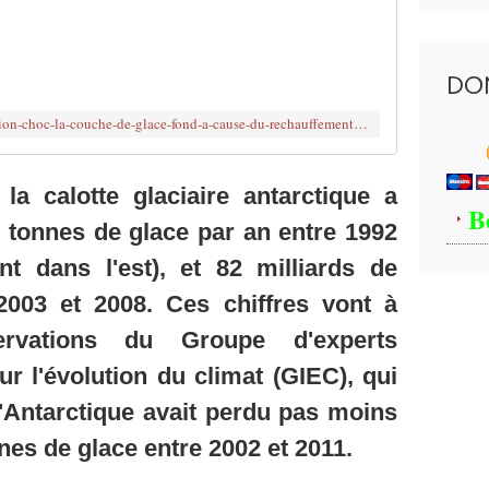
S
A
o
e
u
s
r
DO
t
c
c
e
http://www.brujitafr.fr/2016/08/revelation-choc-la-couche-de-glace-fond-a-cause-du-rechauffement-du-noyau-de-la-terre-et-non-pas-a-cause-du-rechauffement-global.htm
a
d
p
e
a
c
b
la calotte glaciaire antarctique a
e
B
l
t
 tonnes de glace par an entre 1992
e
t
d
e
nt dans l'est), et 82 milliards de
e
n
2003 et 2008. Ces chiffres vont à
m
o
e
u
ervations du Groupe d'experts
n
v
t
r l'évolution du climat (GIEC), qui
e
i
l
l'Antarctique avait perdu pas moins
r
l
q
e
nes de glace entre 2002 et 2011.
u
:
a
h