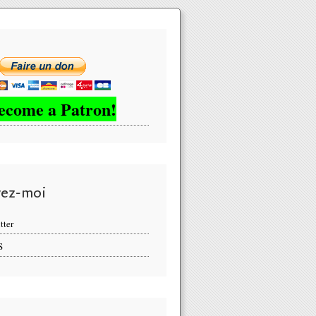
ecome a Patron!
vez-moi
tter
 : le Groenland ne fond pas, la preuve en image - MOINS de BIENS P
S