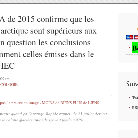
A de 2015 confirme que les
arctique sont supérieurs aux
en question les conclusions
B
amment celles émises dans le
GIEC
9:09am
Sui
ECOLOGIE
Twi
C'est du porno
RS
ntir quand ça l'arrange. Rapide rappel : le 25 juillet dernier
a calotte glacière (inlandsis) avait fondu à 97% . ...