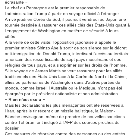
écrasante ».
Le chef du Pentagone est le premier responsable de
l'administration Trump à partir en voyage officiel à l'étranger.
Arrivé jeudi en Corée du Sud, il poursuit vendredi au Japon une
tournée destinée à rassurer ces alliés clés des États-Unis quant à
l'engagement de Washington en matière de sécurité à leurs
côtés.
À la veille de cette visite, l'opposition japonaise a appelé le
premier ministre Shinzo Abe à sortir de son silence sur le décret
anti-immigration de Donald Trump, interdisant l'accès au territoire
américain des ressortissants de sept pays musulmans et des
réfugiés de tous pays, et à s'exprimer sur les droits de l'homme.
Si le voyage de James Mattis se veut rassurant pour les alliés
traditionnels des États-Unis face à la Corée du Nord et la Chine,
alliés ou partenaires de Washington dans d'autres parties du
monde, comme Israël, l'Australie ou le Mexique, n'ont pas été
épargnés par le président nationaliste et son administration.
« Rien n'est exclu »
Mais les déclarations les plus menaçantes ont été réservées à
l'Iran, après le tir récent d'un missile balistique, la Maison-
Blanche envisageant même de prendre de nouvelles sanctions
contre Téhéran, ont indiqué à l'AFP des sources proches du
dossier.
Ces mesures de rétorsion contre des personnes ou des entités