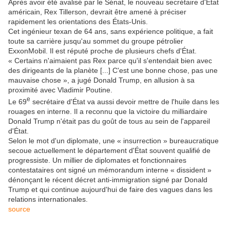
Après avoir été avalisé par le Sénat, le nouveau secrétaire d'État
américain, Rex Tillerson, devrait être amené à préciser
rapidement les orientations des États-Unis.
Cet ingénieur texan de 64 ans, sans expérience politique, a fait
toute sa carrière jusqu'au sommet du groupe pétrolier
ExxonMobil. Il est réputé proche de plusieurs chefs d'État.
« Certains n'aimaient pas Rex parce qu'il s'entendait bien avec
des dirigeants de la planète [...] C'est une bonne chose, pas une
mauvaise chose », a jugé Donald Trump, en allusion à sa
proximité avec Vladimir Poutine.
e
Le 69
secrétaire d'État va aussi devoir mettre de l'huile dans les
rouages en interne. Il a reconnu que la victoire du milliardaire
Donald Trump n'était pas du goût de tous au sein de l'appareil
d'État.
Selon le mot d'un diplomate, une « insurrection » bureaucratique
secoue actuellement le département d'État souvent qualifié de
progressiste. Un millier de diplomates et fonctionnaires
contestataires ont signé un mémorandum interne « dissident »
dénonçant le récent décret anti-immigration signé par Donald
Trump et qui continue aujourd'hui de faire des vagues dans les
relations internationales.
source