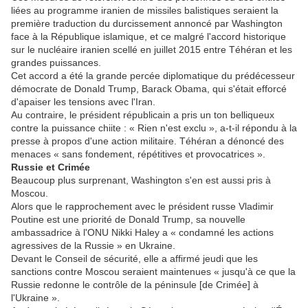
liées au programme iranien de missiles balistiques seraient la
première traduction du durcissement annoncé par Washington
face à la République islamique, et ce malgré l'accord historique
sur le nucléaire iranien scellé en juillet 2015 entre Téhéran et les
grandes puissances.
Cet accord a été la grande percée diplomatique du prédécesseur
démocrate de Donald Trump, Barack Obama, qui s'était efforcé
d'apaiser les tensions avec l'Iran.
Au contraire, le président républicain a pris un ton belliqueux
contre la puissance chiite : « Rien n'est exclu », a-t-il répondu à la
presse à propos d'une action militaire. Téhéran a dénoncé des
menaces « sans fondement, répétitives et provocatrices ».
Russie et Crimée
Beaucoup plus surprenant, Washington s'en est aussi pris à
Moscou.
Alors que le rapprochement avec le président russe Vladimir
Poutine est une priorité de Donald Trump, sa nouvelle
ambassadrice à l'ONU Nikki Haley a « condamné les actions
agressives de la Russie » en Ukraine.
Devant le Conseil de sécurité, elle a affirmé jeudi que les
sanctions contre Moscou seraient maintenues « jusqu'à ce que la
Russie redonne le contrôle de la péninsule [de Crimée] à
l'Ukraine ».