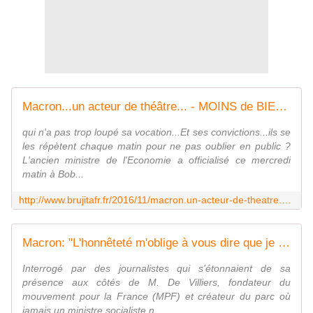
Macron...un acteur de théâtre... - MOINS de BIENS PLUS de LIENS
qui n'a pas trop loupé sa vocation...Et ses convictions...ils se
les répètent chaque matin pour ne pas oublier en public ?
L'ancien ministre de l'Economie a officialisé ce mercredi
matin à Bob...
http://www.brujitafr.fr/2016/11/macron.un-acteur-de-theatre.html
Macron: "L'honnêteté m'oblige à vous dire que je ne suis pas socialiste" - MOINS de BIENS PLUS de LIENS
Interrogé par des journalistes qui s'étonnaient de sa
présence aux côtés de M. De Villiers, fondateur du
mouvement pour la France (MPF) et créateur du parc où
jamais un ministre socialiste n...