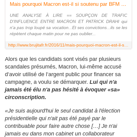
Mais pourquoi Macron est-il si soutenu par BFM TV? - MOINS de BIENS PLUS de LIENS
UNE ANALYSE À LIRE == SOUPÇON DE TRAFIC
D'INFLUENCE ENTRE MACRON ET PATRICK DRAHI qui
n'a pas trop loupé sa vocation...Et ses convictions...ils se les
répètent chaque matin pour ne pas oublier...
http://www.brujitafr.fr/2016/11/mais-pourquoi-macron-est-il-si-soutenu-par-bfm-tv.html
Alors que les candidats sont visés par plusieurs
scandales présumés, Macron, lui-même accusé
d’avoir utilisé de l’argent public pour financer sa
campagne, a voulu se démarquer.
Lui qui n'a
jamais été élu n'a pas hésité à évoquer «sa»
circonscription.
«Je suis aujourd'hui le seul candidat à l'élection
présidentielle qui n'ait pas été payé par le
contribuable pour faire autre chose […] Je n'ai
jamais eu dans mon cabinet un collaborateur