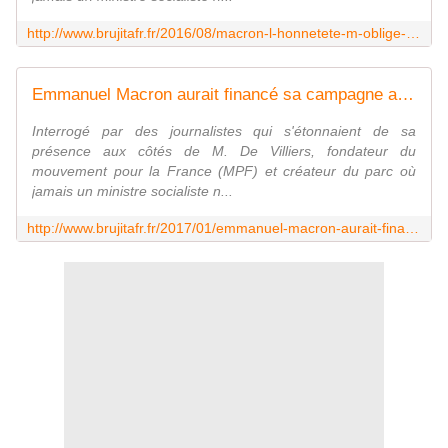
http://www.brujitafr.fr/2016/08/macron-l-honnetete-m-oblige-a-vous-dire-que-je-ne-suis-pas-socialiste.html
Emmanuel Macron aurait financé sa campagne avec l'argent du ministère de l'Economie - MOINS de BIENS PLUS de LIENS
Interrogé par des journalistes qui s'étonnaient de sa
présence aux côtés de M. De Villiers, fondateur du
mouvement pour la France (MPF) et créateur du parc où
jamais un ministre socialiste n...
http://www.brujitafr.fr/2017/01/emmanuel-macron-aurait-finance-sa-campagne-avec-l-argent-du-ministere-de-l-economie.html