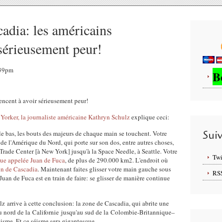
adia: les américains
sérieusement peur!
7:39pm
B
 Yorker, la journaliste américaine Kathryn Schulz
explique ceci:
Sui
e bas, les bouts des majeurs de chaque main se touchent. Votre
de l'Amérique du Nord, qui porte sur son dos, entre autres choses,
Trade Center [à New York] jusqu'à la Space Needle, à Seattle. Votre
Twi
ue appelée Juan de Fuca
, de plus de 290.000 km2. L'endroit où
on de Cascadia
. Maintenant faites glisser votre main gauche sous
RS
Juan de Fuca est en train de faire: se glisser de manière continue
 arrive à cette conclusion: la zone de Cascadia, qui abrite une
du nord de la Californie jusqu'au sud de la Colombie-Britannique–
éisme. Et ce séisme sera gigantesque.