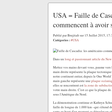
USA = Faille de Casc
commencent à avoir 
Publié par Brujitafr sur 15 Juillet 2015, 1
Catégories :
#USA
Dans un
long et passionnant article du New
Mettez vos mains devant vous, paume vers l
main droite représente la plaque tectonique 
notre continent entier, depuis le One World 
main gauche représente une
plaque océaniq
elles se rencontrent est
la zone de subducti
votre main droite. C'est ce que la plaque de 
sous l'Amérique du Nord.
La démonstration continue et Kathryn Schulz
faille de longue de 1.000 km –qui s'étend 
verra au bout d'un moment se dérouler un s