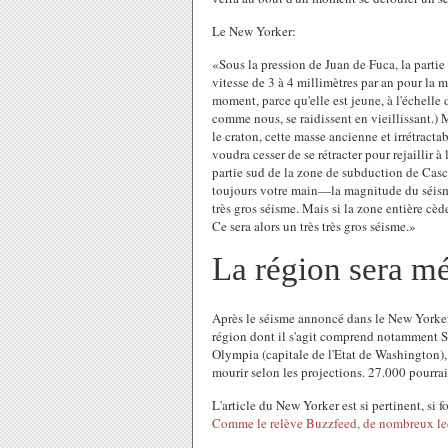
Le New Yorker:
«Sous la pression de Juan de Fuca, la partie 
vitesse de 3 à 4 millimètres par an pour la m
moment, parce qu'elle est jeune, à l'échelle d
comme nous, se raidissent en vieillissant.) M
le craton, cette masse ancienne et irrétract
voudra cesser de se rétracter pour rejaillir 
partie sud de la zone de subduction de Cas
toujours votre main—la magnitude du séisme 
très gros séisme. Mais si la zone entière cède
Ce sera alors un très très gros séisme.»
La région sera m
Après le séisme annoncé dans le New York
région dont il s'agit comprend notamment Se
Olympia (capitale de l'Etat de Washington),
mourir selon les projections. 27.000 pourrai
L'article du New Yorker est si pertinent, si f
Comme le relève Buzzfeed, de nombreux lect