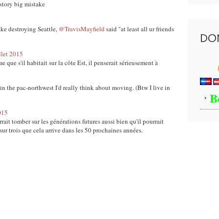
 story big mistake
ke destroying Seattle,
@TravisMayfield
said "at least all ur friends
DO
llet 2015
ue s'il habitait sur la côte Est, il penserait sérieusement à
d in the pac-northwest I'd really think about moving. (Btw I live in
B
015
rrait tomber sur les générations futures aussi bien qu'il pourrait
sur trois que cela arrive dans les 50 prochaines années.