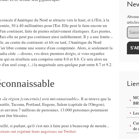
New
Abonne
coincée d'Amérique du Nord se rétracte vers le haut, et à l'Est, à la
article
ontée, 30 à 40 millimètres pour l'Est. Elle peut le faire encore un
Email
'un continent, faite de pierres relativement élastiques. (Les pierres,
ais elle ne peut pas continuer ainsi indéfiniment. Il y a une limite –
able, au centre du continent–et tôt ou tard, l'Amérique du Nord
à l'air libre comme une source d'eau comprimée. Alors, si seulement la
cadia cède —disons, vos deux premiers doigts, si vous regardez
qui en résultera sera comprise entre 8.0 et 8.6. Ce sera alors un
 d'un seul coup, (...) la magnitude sera quelque part entre 8.7 et 9.2.
éconnaissable
Lie
MO
er
«la région [concernée] sera méconnaissable»
. Il se trouve que la
BR
attle, Tacoma, Portland, Eugene, Salem (capitale de l'Oregon),
 et environ 7 millions de personnes. 13.000 personnes pourraient
Les
ent être blessées.
Can
ouillé, si parlant, qu'il s'est mis à faire peur à beaucoup de monde...
de 
eurs ont exprimé leurs angoisses sur Twitter: