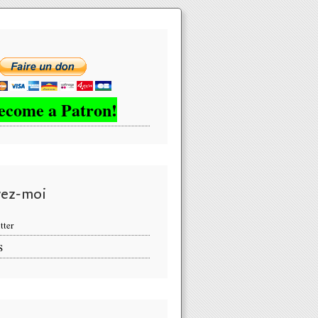
ecome a Patron!
vez-moi
tter
S