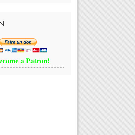
N
ecome a Patron!