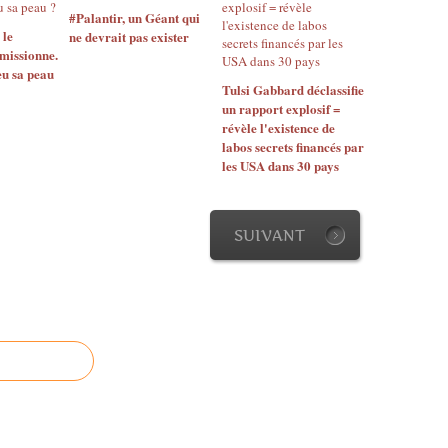
é
e
l
#Palantir, un Géant qui
p
p
 le
ne devrait pas exister
a
o
missionne.
l
c
n
eu sa peau
u
r
Tulsi Gabbard déclassifie
s
s
o
un rapport explosif =
e
d
û
révèle l'existence de
à
'
t
labos secrets financés par
u
e
e
les USA dans 30 pays
n
a
d
m
u
e
é
à
l
g
c
SUIVANT
a
a
a
T
t
u
e
r
s
r
e
e
r
m
d
e
b
e
p
l
l
r
e
a
è
m
s
s
e
é
d