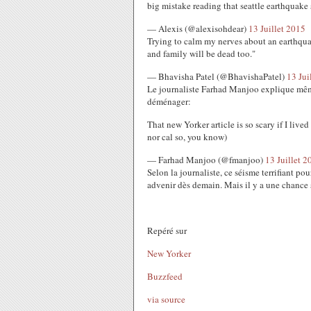
big mistake reading that seattle earthquake
— Alexis (@alexisohdear)
13 Juillet 2015
Trying to calm my nerves about an earthqua
and family will be dead too."
— Bhavisha Patel (@BhavishaPatel)
13 Jui
Le journaliste Farhad Manjoo explique même q
déménager:
That new Yorker article is so scary if I live
nor cal so, you know)
— Farhad Manjoo (@fmanjoo)
13 Juillet 2
Selon la journaliste, ce séisme terrifiant pou
advenir dès demain. Mais il y a une chance 
Repéré sur
New Yorker
Buzzfeed
via source