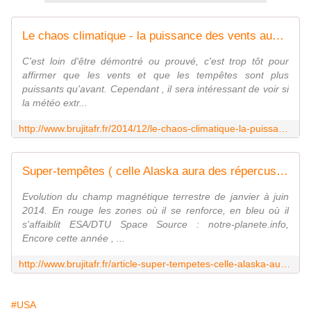
Le chaos climatique - la puissance des vents augmente ? - MOINS de BIENS PLUS de LIENS
C'est loin d'être démontré ou prouvé, c'est trop tôt pour
affirmer que les vents et que les tempêtes sont plus
puissants qu'avant. Cependant , il sera intéressant de voir si
la météo extr...
http://www.brujitafr.fr/2014/12/le-chaos-climatique-la-puissance-des-vents-augmente.html
Super-tempêtes ( celle Alaska aura des répercussions jusqu'au Québec) et nouvelle géographie climatique - MOINS de BIENS PLUS de LIENS
Evolution du champ magnétique terrestre de janvier à juin
2014. En rouge les zones où il se renforce, en bleu où il
s'affaiblit ESA/DTU Space Source : notre-planete.info,
Encore cette année , ...
http://www.brujitafr.fr/article-super-tempetes-celle-alaska-aura-des-repercussions-jusqu-au-quebec-et-nouvelle-geographie-climat-124973543.html
#USA