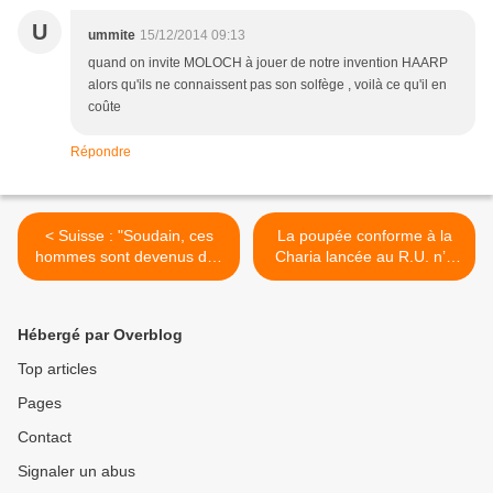
U
ummite
15/12/2014 09:13
quand on invite MOLOCH à jouer de notre invention HAARP
alors qu'ils ne connaissent pas son solfège , voilà ce qu'il en
coûte
Répondre
< Suisse : "Soudain, ces
La poupée conforme à la
hommes sont devenus des
Charia lancée au R.U. n’a
animaux..."
pas de visage >
Hébergé par Overblog
Top articles
Pages
Contact
Signaler un abus