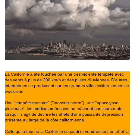
La Californie a été touchée par une très violente tempête avec
des vents à plus de 200 km/h et des pluies diluviennes. D'autres
intempéries se produisent sur les grandes villes californiennes ce
week-end.
Une "tempête monstre" ("monster storm"), une "apocalypse
pluvieuse", les médias américains ne mâchent pas leurs mots
lorsqu'il s'agit de décrire les effets d'une puissante dépression
présente au large de la côte californienne.
Celle qui a touché la Californie ce jeudi et vendredi est en effet la