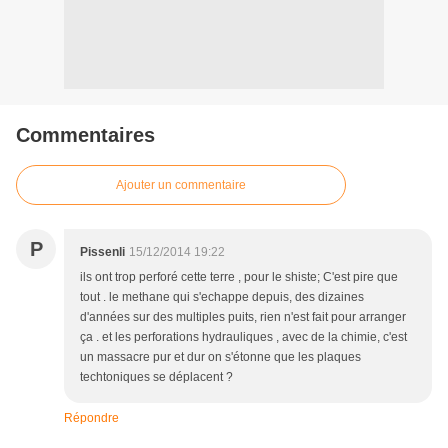
Commentaires
Ajouter un commentaire
P
Pissenli
15/12/2014 19:22
ils ont trop perforé cette terre , pour le shiste; C'est pire que
tout . le methane qui s'echappe depuis, des dizaines
d'années sur des multiples puits, rien n'est fait pour arranger
ça . et les perforations hydrauliques , avec de la chimie, c'est
un massacre pur et dur on s'étonne que les plaques
techtoniques se déplacent ?
Répondre