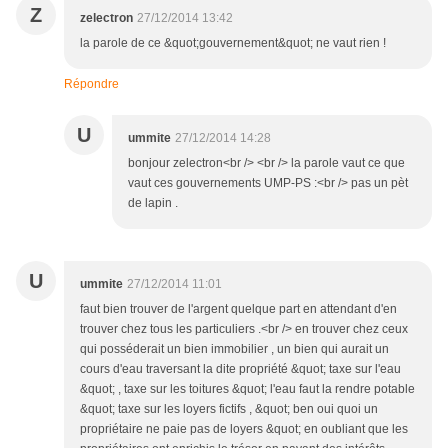
Z
zelectron
27/12/2014 13:42
la parole de ce &quot;gouvernement&quot; ne vaut rien !
Répondre
U
ummite
27/12/2014 14:28
bonjour zelectron<br /> <br /> la parole vaut ce que
vaut ces gouvernements UMP-PS :<br /> pas un pèt
de lapin .
U
ummite
27/12/2014 11:01
faut bien trouver de l'argent quelque part en attendant d'en
trouver chez tous les particuliers .<br /> en trouver chez ceux
qui posséderait un bien immobilier , un bien qui aurait un
cours d'eau traversant la dite propriété &quot; taxe sur l'eau
&quot; , taxe sur les toitures &quot; l'eau faut la rendre potable
&quot; taxe sur les loyers fictifs , &quot; ben oui quoi un
propriétaire ne paie pas de loyers &quot; en oubliant que les