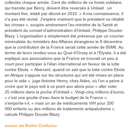
collectés chaque année. Cent dix millions de ce fonds solidaire,
qui transite par Bercy, doivent être reversés à Unitaid : un
montant fixe, établi par décret en 2010. « A ma connaissance, il
n'a pas été révisé. J'espère vraiment que le président va rétablir
les choses », soupire amèrement l'ex-ministre de la Santé et
président du conseil d'administration d'Unitaid, Philippe Douste-
Blazy. L'organisation a simplement été prévenue par un courrier
minimaliste du ministère des Affaires étrangères le 8 décembre
que la contribution de la France serait cette année de 85M€. Au
terme de leurs rendez-vous au Quai d'Orsay et à l'Elysée, il a été
expliqué aux associations que la France se trouvait un peu à
court pour participer à l'élan international en faveur de la lutte
contre Ebola. « Aberrant, quand on sait que la lutte contre Ebola
en Afrique s'appuie sur les structures qui ont été mises en place
pour le sida », juge Antoine Henry, chez Aides, où l'on a peine à
croire que le pays soit à ce point aux abois pour « aller voler
25 millions dans la poche d'Unitaid ». Vingt-cinq millions d'euros,
« c'est une goutte d'eau dans le budget de la France »,
s'emporte-t-il, « mais un an de médicaments VIH pour 200
000 enfants ou des millions de traitements antipaludisme »,
calcule Philippe Douste-Blazy.
source via Maître Confucius