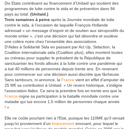
Dix Etats contribuent au financement d’Unitaid qui soutient des
programmes de lutte contre le sida et de prévention dans 94
pays au total.
(Unitaid.)
Trois semaines à peine
après la Journée mondiale de lutte
contre le sida, à l'occasion de laquelle François Hollande
adressait « un message d'espoir et de soutien aux séropositifs du
monde entier », c'est une décision qui fait désordre et soulève
une colère noire chez l'ensemble des associations.
D'Aides à Solidarité Sida en passant par Act Up, Sidaction, la
Coalition internationale sida (Coalition plus), elles montent toutes
au créneau pour supplier le président de la République de
sanctuariser les fonds alloués à la lutte contre une pandémie qui
a tué 40 millions de personnes depuis trente ans. En revenant
pour commencer sur une décision aussi discrète que fâcheuse.
Sans tambours, ni annonce, la
France
vient en effet d'amputer de
25 M€ sa contribution à Unitaid. « Un revers historique, s'indigne
l'association Aides. Ce sera la première fois en trente ans que la
France
rogne sa participation à la bataille mondiale contre une
maladie qui tue encore 1,5 million de personnes chaque année
! »
Elle ne coûte pourtant rien à l'Etat, puisque les 110M€ qu'il versait
jusqu'ici proviennent d'un
financement
innovant, pour lequel le