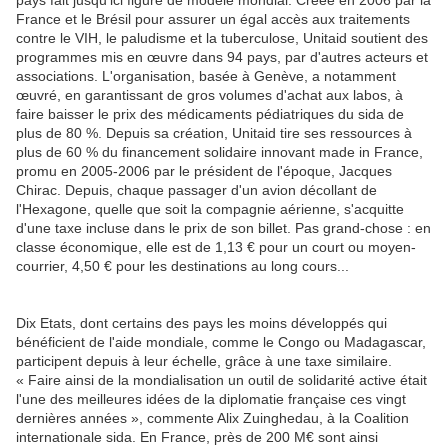
pays fait jusqu'ici figure de modèle mondial. Créée en 2006 par la
France et le Brésil pour assurer un égal accès aux traitements
contre le VIH, le paludisme et la tuberculose, Unitaid soutient des
programmes mis en œuvre dans 94 pays, par d'autres acteurs et
associations. L'organisation, basée à Genève, a notamment
œuvré, en garantissant de gros volumes d'achat aux labos, à
faire baisser le prix des médicaments pédiatriques du sida de
plus de 80 %. Depuis sa création, Unitaid tire ses ressources à
plus de 60 % du financement solidaire innovant made in France,
promu en 2005-2006 par le président de l'époque, Jacques
Chirac. Depuis, chaque passager d'un avion décollant de
l'Hexagone, quelle que soit la compagnie aérienne, s'acquitte
d'une taxe incluse dans le prix de son billet. Pas grand-chose : en
classe économique, elle est de 1,13 € pour un court ou moyen-
courrier, 4,50 € pour les destinations au long cours...
Dix Etats, dont certains des pays les moins développés qui
bénéficient de l'aide mondiale, comme le Congo ou Madagascar,
participent depuis à leur échelle, grâce à une taxe similaire.
« Faire ainsi de la mondialisation un outil de solidarité active était
l'une des meilleures idées de la diplomatie française ces vingt
dernières années », commente Alix Zuinghedau, à la Coalition
internationale sida. En France, près de 200 M€ sont ainsi