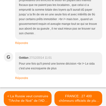
propriétaires ont enrichis le trésor en payant des intérêts
fiscaux que ne paient pas les locataires , que celui-ci a
emprunté la somme totale des loyers qu'il aurait dû payer
jusqu' a la fin de vie en une seule fois et avec intérêts de 9ù
pour certains prêts immobilier .<br /> mais bon , quand un
gouvernement requin et aveugle mange tout se qui se trouve
aux abord de sa gueule , il ne vaut mieux pas se trouver sur
son chemin .
Répondre
G
Goldan
27/12/2014 11:01
Pour une fois qu'il prend une bonne décision <br /> Le sida
c'est une escroquerie de plus
Répondre
< La Russie veut construire
FRANCE:..27 400
"l’Arche de Noé" de l’ADN
chômeurs officiels de plus
du vivant
en novembre + autant avec