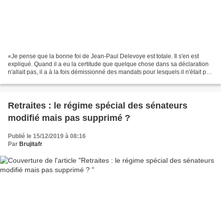
«Je pense que la bonne foi de Jean-Paul Delevoye est totale. Il s'en est
expliqué. Quand il a eu la certitude que quelque chose dans sa déclaration
n'allait pas, il a à la fois démissionné des mandats pour lesquels il n'était pas
rémunéré, et s'est engagé...
Retraites : le régime spécial des sénateurs
modifié mais pas supprimé ?
Publié le 15/12/2019 à 08:16
Par
Brujitafr