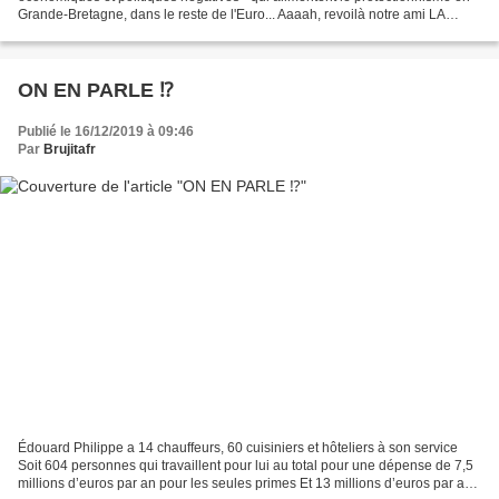
Grande-Bretagne, dans le reste de l'Euro... Aaaah, revoilà notre ami LA
MOMIE ! Lui a dû faire de...
ON EN PARLE ⁉️
Publié le 16/12/2019 à 09:46
Par
Brujitafr
Édouard Philippe a 14 chauffeurs, 60 cuisiniers et hôteliers à son service
Soit 604 personnes qui travaillent pour lui au total pour une dépense de 7,5
millions d’euros par an pour les seules primes Et 13 millions d’euros par an