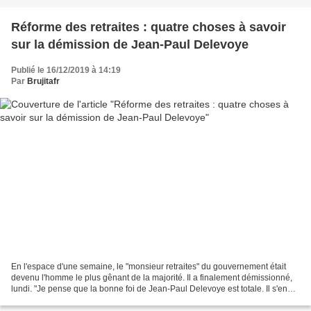
Réforme des retraites : quatre choses à savoir
sur la démission de Jean-Paul Delevoye
Publié le 16/12/2019 à 14:19
Par
Brujitafr
En l'espace d'une semaine, le "monsieur retraites" du gouvernement était
devenu l'homme le plus gênant de la majorité. Il a finalement démissionné,
lundi. "Je pense que la bonne foi de Jean-Paul Delevoye est totale. Il s'en
est expliqué. Quand il a eu...