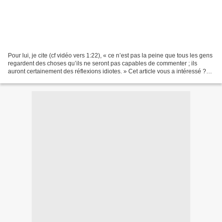
Pour lui, je cite (cf vidéo vers 1:22), « ce n’est pas la peine que tous les gens
regardent des choses qu’ils ne seront pas capables de commenter ; ils
auront certainement des réflexions idiotes. » Cet article vous a intéressé ?
Moins de Biens Plus de...