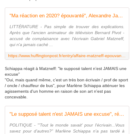
"Ma réaction en 2020? épouvanté", Alexandre Jardin s'exprime sur son silence face à Matzneff
LITTÉRATURE - Pas simple de trouver des explications.
Après que l'ancien animateur de télévision Bernard Pivot -
accusé de complaisance avec l'écrivain Gabriel Matzneff,
qui n'a jamais caché ...
https://www.huffingtonpost.fr/entry/affaire-matzneff-epouvante-alexandre-jardin-sexprime-sur-son-silence-de-lepoque_fr_5e0787e5c5b6b5a713aed7f0
Schiappa réagit à Matzneff: "le supposé talent n’est JAMAIS une
excuse"
"Oui, mais quand même, c’est un très bon écrivain / prof de sport
/ oncle / chauffeur de bus", pour Marlène Schiappa atténuer les
agissements d'un homme en raison de son art n'est pas
concevable.
"Le supposé talent n'est JAMAIS une excuse", réagit Schiappa à l'affaire Matzneff
POLITIQUE - "'Tout le monde savait' pour l'écrivain...Vous
savez pour d'autres?" Marlène Schiappa n'a pas tardé à