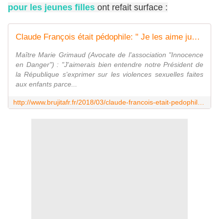
pour les jeunes filles
ont refait surface :
Claude François était pédophile: " Je les aime jusqu'à 17, 18 ans. Après je commence à me méfier." - MOINS de BIENS PLUS de LIENS
Maître Marie Grimaud (Avocate de l'association "Innocence
en Danger") : "J'aimerais bien entendre notre Président de
la République s'exprimer sur les violences sexuelles faites
aux enfants parce...
http://www.brujitafr.fr/2018/03/claude-francois-etait-pedophile-je-les-aime-jusqu-a-17-18-ans.apres-je-commence-a-me-mefier.html