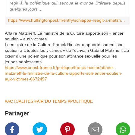
régir à la polémique qui secoue le monde littéraire depuis
quelques jours. ...
https://www.huffingtonpost.fr/entry/schiappa-reagit-a-matzneff-le-suppose-talent-nest-jamais-une-excuse_fr_5e076339c5b6b5a713aec217
Affaire Matzneff. Le ministre de la Culture apporte son « entier
soutien » aux victimes
Le ministre de la Culture Franck Riester a apporté samedi son
soutien à « toutes les victimes » de l’écrivain Gabriel Matzneff, au
cœur d’une polémique pour son attirance sexuelle pour les
jeunes adolescents.
https://www.ouest-france.fr/politique/franck-riester/affaire-
matzneff-le-ministre-de-la-culture-apporte-son-entier-soutien-
aux-victimes-6672457
#ACTUALITES
#AIR DU TEMPS
#POLITIQUE
Partager