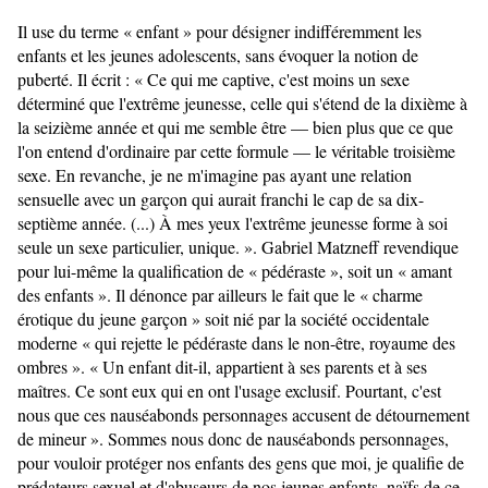
Il use du terme « enfant » pour désigner indifféremment les
enfants et les jeunes adolescents, sans évoquer la notion de
puberté. Il écrit : « Ce qui me captive, c'est moins un sexe
déterminé que l'extrême jeunesse, celle qui s'étend de la dixième à
la seizième année et qui me semble être — bien plus que ce que
l'on entend d'ordinaire par cette formule — le véritable troisième
sexe. En revanche, je ne m'imagine pas ayant une relation
sensuelle avec un garçon qui aurait franchi le cap de sa dix-
septième année. (...) À mes yeux l'extrême jeunesse forme à soi
seule un sexe particulier, unique. ». Gabriel Matzneff revendique
pour lui-même la qualification de « pédéraste », soit un « amant
des enfants ». Il dénonce par ailleurs le fait que le « charme
érotique du jeune garçon » soit nié par la société occidentale
moderne « qui rejette le pédéraste dans le non-être, royaume des
ombres ». « Un enfant dit-il, appartient à ses parents et à ses
maîtres. Ce sont eux qui en ont l'usage exclusif. Pourtant, c'est
nous que ces nauséabonds personnages accusent de détournement
de mineur ». Sommes nous donc de nauséabonds personnages,
pour vouloir protéger nos enfants des gens que moi, je qualifie de
prédateurs sexuel et d'abuseurs de nos jeunes enfants, naïfs de ce