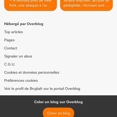
< À Monsey près de New
Affaire Matzneff: accusé de
York, une attaque à l'arme
pédophilie, l’écrivain sort du
blanche dans la résidence
silence et dénonce des
d’un rabbin fait plusieurs
attaques "injustes" >
blessés
Hébergé par Overblog
Top articles
Pages
Contact
Signaler un abus
C.G.U.
Cookies et données personnelles
Préférences cookies
Voir le profil de Brujitafr sur le portail Overblog
Créer un blog sur Overblog
Créer un blog