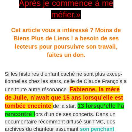
Après je commence à me
méfier.»
Cet article vous a intéressé ? Moins de
Biens Plus de Liens ! a besoin de ses
lecteurs pour poursuivre son travail,
faites un don.
Si les histoires d’en­fant caché ne sont plus excep­
tion­nelles chez les stars, celle de Claude François a
Fabienne, la mère
une toute autre réso­nance.
de Julie, n’avait que 15 ans lorsqu’elle est
tombée enceinte
13 lorsqu’elle l’a
de la star,
rencon­tré l
ors d’un de ses concerts. Dans un
docu­men­taire récem­ment diffusé sur TMC, des
archives du chan­teur assu­mant
son penchant