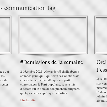
t - communication tag
#Démissions de la semaine
Orel
l’es
ange qui
2 décembre 2021: Alexander #Schallenberg a
 les
annoncé jeudi qu’il quitterait ses fonctions de
SURPRIS
ussi de
chancelier autrichien dès que son parti
sort ven
iscuter
conservateur, le Parti populaire, se sera mis
mercredi
d’accord sur le nom de son prochain dirigeant,
L’odeur 
quelques heures après que Sebastian...
refrain
Lire la suite
album...