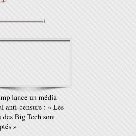
suite
mp lance un média
al anti-censure : « Les
s des Big Tech sont
tés »