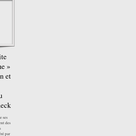
ite
he »
n et
u
heck
e ses
ent des
s
ré par