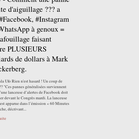
te d'aiguillage ??? a
#Facebook, #Instagram
WhatsApp à genoux =
afouillage faisant
dre PLUSIEURS
iards de dollars à Mark
kerberg.
la Ufo Rien n'est hasard ! Un coup de
 "Ces pannes généralisées surviennent
’une lanceuse d’alertes de Facebook doit
er devant le Congrès mardi. La lanceuse
 est apparue dans l’émission « 60 Minutes
he, décrivant...
suite