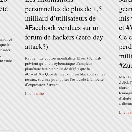
été
personnelles de plus de 1,5
géan
milliard d’utilisateurs de
mis 
#Facebook vendues sur un
et #
forum de hackers (zero-day
Ce c
annoncé
attack?)
per
que la
r aider
mill
.
Rappel : Le gourou mondialiste Klaus #Schwab
re vraie
#Zuc
prévient qu’une « cyberattaque d’ampleur
planétaire fera bien plus de dégâts que la
#Covid19 » Quoi de mieux qu’un blackout sur les
MAJ Tes
réseaux sociaux pour porter l’estocade à la liberté
ZUKU???
d’expression ? (tweet...
alors qu
témoign
Lire la suite
d’alerte
» dimanc
Lire la 