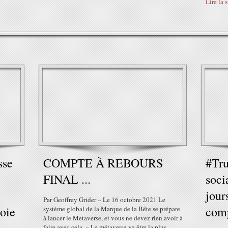
Lire la 
sse
COMPTE À REBOURS
#Tru
FINAL ...
soci
jour
Par Geoffrey Grider – Le 16 octobre 2021 Le
oie
comp
système global de la Marque de la Bête se prépare
à lancer le Metaverse, et vous ne devez rien avoir à
faire avec cela. « Le métaverse va être la plus