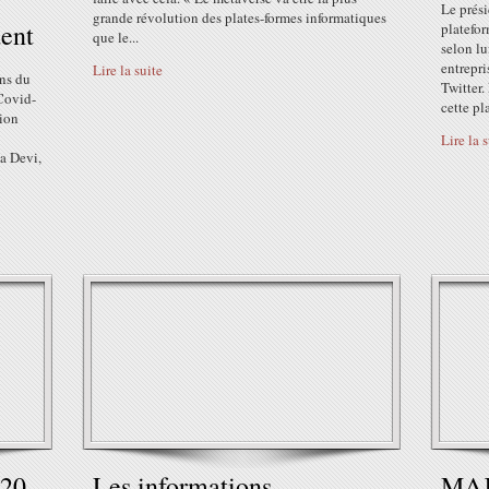
Le prés
grande révolution des plates-formes informatiques
dent
platefor
que le...
selon lu
entrepri
Lire la suite
ans du
Twitter
 Covid-
cette pl
tion
Lire la 
a Devi,
020
Les informations
MAJ