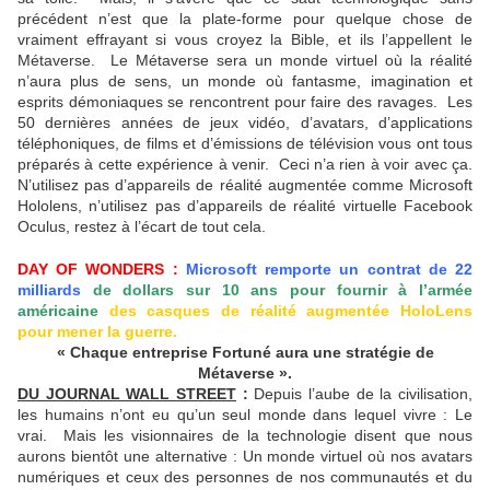
précédent n’est que la plate-forme pour quelque chose de
vraiment effrayant si vous croyez la Bible, et ils l’appellent le
Métaverse. Le Métaverse sera un monde virtuel où la réalité
n’aura plus de sens, un monde où fantasme, imagination et
esprits démoniaques se rencontrent pour faire des ravages. Les
50 dernières années de jeux vidéo, d’avatars, d’applications
téléphoniques, de films et d’émissions de télévision vous ont tous
préparés à cette expérience à venir. Ceci n’a rien à voir avec ça.
N’utilisez pas d’appareils de réalité augmentée comme Microsoft
Hololens, n’utilisez pas d’appareils de réalité virtuelle Facebook
Oculus, restez à l’écart de tout cela.
DAY OF WONDERS :
Microsoft remporte un contrat de 22
milliards
de dollars sur 10 ans pour fournir à l’armée
américaine
des casques de réalité augmentée HoloLens
pour mener la guerre.
« Chaque entreprise Fortuné aura une stratégie de
Métaverse ».
DU JOURNAL WALL STREET
:
Depuis l’aube de la civilisation,
les humains n’ont eu qu’un seul monde dans lequel vivre : Le
vrai. Mais les visionnaires de la technologie disent que nous
aurons bientôt une alternative : Un monde virtuel où nos avatars
numériques et ceux des personnes de nos communautés et du