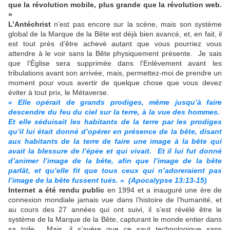
que la révolution mobile, plus grande que la révolution web.
»
L’Antéchrist
n’est pas encore sur la scène, mais son système
global de la Marque de la Bête est déjà bien avancé, et, en fait, il
est tout près d’être achevé autant que vous pourriez vous
attendre à le voir sans la Bête physiquement présente. Je sais
que l’Église sera supprimée dans l’Enlèvement avant les
tribulations avant son arrivée, mais, permettez-moi de prendre un
moment pour vous avertir de quelque chose que vous devez
éviter à tout prix, le Métaverse.
« Elle opérait de grands prodiges, même jusqu’à faire
descendre du feu du ciel sur la terre, à la vue des hommes.
Et elle séduisait les habitants de la terre par les prodiges
qu’il lui était donné d’opérer en présence de la bête, disant
aux habitants de la terre de faire une image à la bête qui
avait la blessure de l’épée et qui vivait. Et il lui fut donné
d’animer l’image de la bête, afin que l’image de la bête
parlât, et qu’elle fit que tous ceux qui n’adoreraient pas
l’image de la bête fussent tués. » (Apocalypse 13:13-15)
Internet a été rendu public
en 1994 et a inauguré une ère de
connexion mondiale jamais vue dans l’histoire de l’humanité, et
au cours des 27 années qui ont suivi, il s’est révélé être le
système de la Marque de la Bête, capturant le monde entier dans
sa toile. Mais, il s’avère que ce saut technologique sans