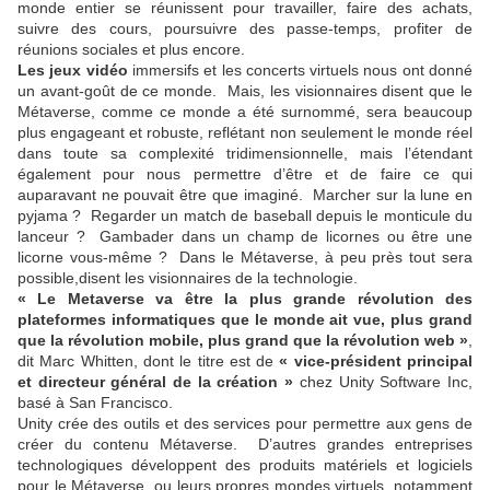
monde entier se réunissent pour travailler, faire des achats,
suivre des cours, poursuivre des passe-temps, profiter de
réunions sociales et plus encore.
Les jeux vidéo
immersifs et les concerts virtuels nous ont donné
un avant-goût de ce monde. Mais, les visionnaires disent que le
Métaverse, comme ce monde a été surnommé, sera beaucoup
plus engageant et robuste, reflétant non seulement le monde réel
dans toute sa complexité tridimensionnelle, mais l’étendant
également pour nous permettre d’être et de faire ce qui
auparavant ne pouvait être que imaginé. Marcher sur la lune en
pyjama ? Regarder un match de baseball depuis le monticule du
lanceur ? Gambader dans un champ de licornes ou être une
licorne vous-même ? Dans le Métaverse, à peu près tout sera
possible,disent les visionnaires de la technologie.
« Le Metaverse va être la plus grande révolution des
plateformes informatiques que le monde ait vue, plus grand
que la révolution mobile, plus grand que la révolution web »
,
dit Marc Whitten, dont le titre est de
« vice-président principal
et directeur général de la création »
chez Unity Software Inc,
basé à San Francisco.
Unity crée des outils et des services pour permettre aux gens de
créer du contenu Métaverse. D’autres grandes entreprises
technologiques développent des produits matériels et logiciels
pour le Métaverse, ou leurs propres mondes virtuels, notamment