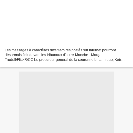
Les messages à caractères diffamatoires postés sur internet pourront
désormais finir devant les tribunaux d'outre-Manche - Margot
Trudell/FlickR/CC Le procureur général de la couronne britannique, Keir
Starmer, a prévenu : plus question de mettre n'importe...