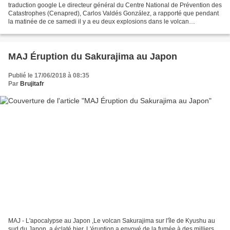
traduction google Le directeur général du Centre National de Prévention des
Catastrophes (Cenapred), Carlos Valdés González, a rapporté que pendant
la matinée de ce samedi il y a eu deux explosions dans le volcan
Popocatépetl. Grâce à son compte Twitter...
MAJ Éruption du Sakurajima au Japon
Publié le 17/06/2018 à 08:35
Par
Brujitafr
MAJ - L'apocalypse au Japon ,Le volcan Sakurajima sur l'île de Kyushu au
sud du Japon, a éclaté hier. L'éruption a envoyé de la fumée à des milliers