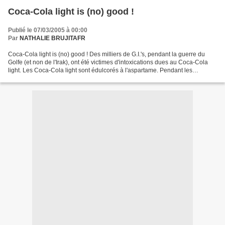
Coca-Cola light is (no) good !
Publié le 07/03/2005 à 00:00
Par
NATHALIE BRUJITAFR
Coca-Cola light is (no) good ! Des milliers de G.I.'s, pendant la guerre du
Golfe (et non de l'Irak), ont été victimes d'intoxications dues au Coca-Cola
light. Les Coca-Cola light sont édulcorés à l'aspartame. Pendant les
hostilités, les palettes de canettes...