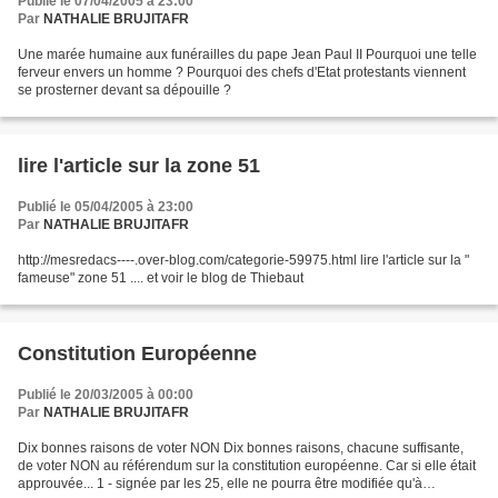
Publié le 07/04/2005 à 23:00
Par
NATHALIE BRUJITAFR
Une marée humaine aux funérailles du pape Jean Paul II Pourquoi une telle
ferveur envers un homme ? Pourquoi des chefs d'Etat protestants viennent
se prosterner devant sa dépouille ?
lire l'article sur la zone 51
Publié le 05/04/2005 à 23:00
Par
NATHALIE BRUJITAFR
http://mesredacs----.over-blog.com/categorie-59975.html lire l'article sur la "
fameuse" zone 51 .... et voir le blog de Thiebaut
Constitution Européenne
Publié le 20/03/2005 à 00:00
Par
NATHALIE BRUJITAFR
Dix bonnes raisons de voter NON Dix bonnes raisons, chacune suffisante,
de voter NON au référendum sur la constitution européenne. Car si elle était
approuvée... 1 - signée par les 25, elle ne pourra être modifiée qu'à