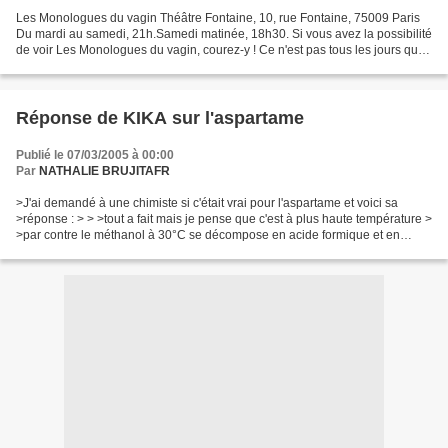
Les Monologues du vagin Théâtre Fontaine, 10, rue Fontaine, 75009 Paris
Du mardi au samedi, 21h.Samedi matinée, 18h30. Si vous avez la possibilité
de voir Les Monologues du vagin, courez-y ! Ce n'est pas tous les jours que
vous pourrez voir à Paris une...
Réponse de KIKA sur l'aspartame
Publié le 07/03/2005 à 00:00
Par
NATHALIE BRUJITAFR
>J'ai demandé à une chimiste si c'était vrai pour l'aspartame et voici sa
>réponse : > > >tout a fait mais je pense que c'est à plus haute température >
>par contre le méthanol à 30°C se décompose en acide formique et en
formol > >qui sont extrêmement...