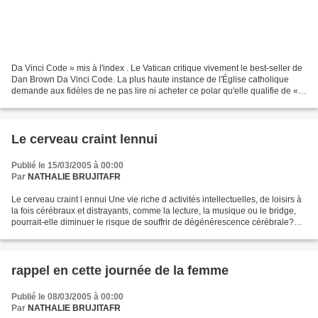
Da Vinci Code » mis à l'index . Le Vatican critique vivement le best-seller de
Dan Brown Da Vinci Code. La plus haute instance de l'Église catholique
demande aux fidèles de ne pas lire ni acheter ce polar qu'elle qualifie de «
château de mensonges »....
Le cerveau craint lennui
Publié le 15/03/2005 à 00:00
Par
NATHALIE BRUJITAFR
Le cerveau craint l ennui Une vie riche d activités intellectuelles, de loisirs à
la fois cérébraux et distrayants, comme la lecture, la musique ou le bridge,
pourrait-elle diminuer le risque de souffrir de dégénérescence cérébrale?
Même si la question...
rappel en cette journée de la femme
Publié le 08/03/2005 à 00:00
Par
NATHALIE BRUJITAFR