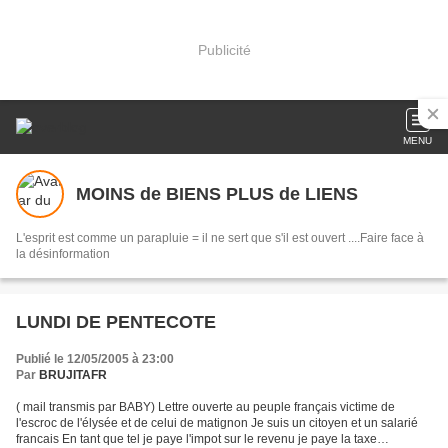
Publicité
MENU
MOINS de BIENS PLUS de LIENS
L'esprit est comme un parapluie = il ne sert que s'il est ouvert ....Faire face à
la désinformation
LUNDI DE PENTECOTE
Publié le 12/05/2005 à 23:00
Par
BRUJITAFR
( mail transmis par BABY) Lettre ouverte au peuple français victime de
l'escroc de l'élysée et de celui de matignon Je suis un citoyen et un salarié
francais En tant que tel je paye l'impot sur le revenu je paye la taxe