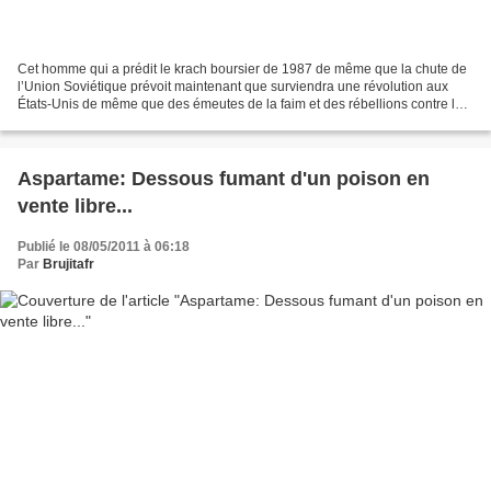
Cet homme qui a prédit le krach boursier de 1987 de même que la chute de
l’Union Soviétique prévoit maintenant que surviendra une révolution aux
États-Unis de même que des émeutes de la faim et des rébellions contre les
impôts. Le tout, d’ici 4 ans et...
Aspartame: Dessous fumant d'un poison en
vente libre...
Publié le 08/05/2011 à 06:18
Par
Brujitafr