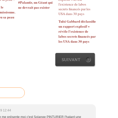
#Palantir, un Géant qui
 le
ne devrait pas exister
missionne.
eu sa peau
Tulsi Gabbard déclassifie
un rapport explosif =
révèle l'existence de
labos secrets financés par
les USA dans 30 pays
SUIVANT
9 12:44
 me présente moi c'est Solange PINTURIER l'hatant une