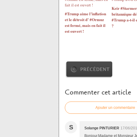
Keir #Starmer
#Trump aime l’inflation
britannique dé
et le détroit d’ #Ormuz
#Trump a-t-il 
est fermé, mais en fait il
?
est ouvert !
PRÉCÉDENT
Commenter cet article
Ajouter un commentaire
S
Solange PINTURIER
17/06/201
Bonjour,Madame et Monsieur Je