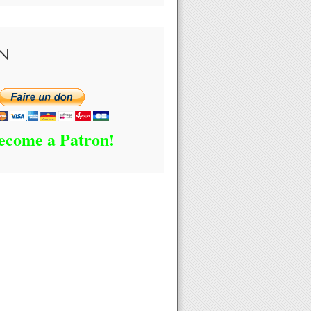
N
ecome a Patron!