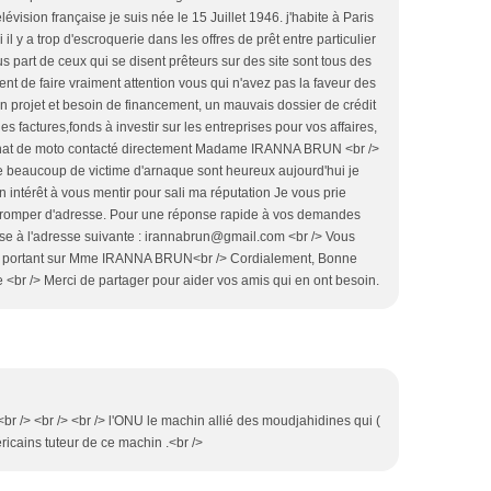
élévision française je suis née le 15 Juillet 1946. j'habite à Paris
l y a trop d'escroquerie dans les offres de prêt entre particulier
lus part de ceux qui se disent prêteurs sur des site sont tous des
nt de faire vraiment attention vous qui n'avez pas la faveur des
 projet et besoin de financement, un mauvais dossier de crédit
s factures,fonds à investir sur les entreprises pour vos affaires,
'achat de moto contacté directement Madame IRANNA BRUN <br />
 beaucoup de victime d'arnaque sont heureux aujourd'hui je
un intérêt à vous mentir pour sali ma réputation Je vous prie
 tromper d'adresse. Pour une réponse rapide à vos demandes
use à l'adresse suivante : irannabrun@gmail.com <br /> Vous
s portant sur Mme IRANNA BRUN<br /> Cordialement, Bonne
e <br /> Merci de partager pour aider vos amis qui en ont besoin.
<br /> <br /> <br /> l'ONU le machin allié des moudjahidines qui (
ricains tuteur de ce machin .<br />