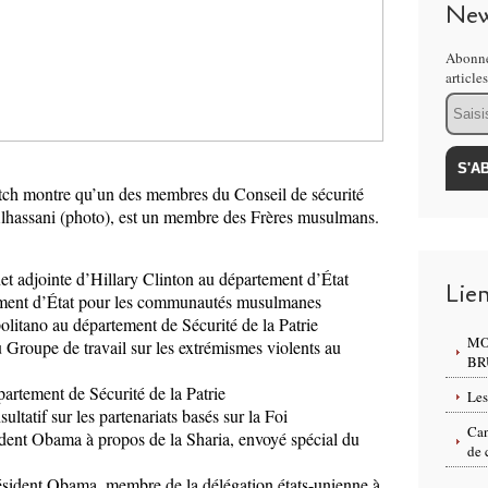
New
Abonne
article
Email
ch montre qu’un des membres du Conseil de sécurité
Alhassani (photo), est un membre des Frères musulmans.
et adjointe d’Hillary Clinton au département d’État
Lie
ement d’État pour les communautés musulmanes
politano au département de Sécurité de la Patrie
MO
oupe de travail sur les extrémismes violents au
BR
artement de Sécurité de la Patrie
Les
tatif sur les partenariats basés sur la Foi
Can
ident Obama à propos de la Sharia, envoyé spécial du
de 
résident Obama, membre de la délégation états-unienne à