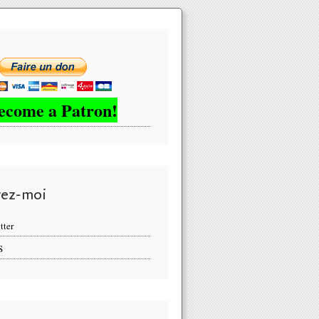
ecome a Patron!
vez-moi
tter
S