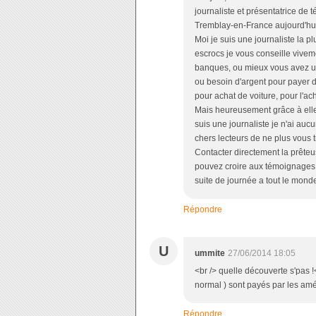
journaliste et présentatrice de t
Tremblay-en-France aujourd'hui i
Moi je suis une journaliste la p
escrocs je vous conseille viveme
banques, ou mieux vous avez un
ou besoin d'argent pour payer de
pour achat de voiture, pour l
Mais heureusement grâce à elle
suis une journaliste je n'ai auc
chers lecteurs de ne plus vous
Contacter directement la prête
pouvez croire aux témoignage
suite de journée a tout le mond
Répondre
U
ummite
27/06/2014 18:05
<br /> quelle découverte s'pas !
normal ) sont payés par les amé
Répondre