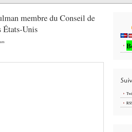
ulman membre du Conseil de
s États-Unis
9am
B
Sui
Twi
RS