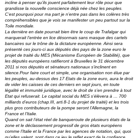
incline à penser qu’ils jouent parfaitement leur rôle pour que
grandisse la nouvelle conscience déjà née chez les peuples.
C’est pourquoi pour ma part je n’entre pas dans les colères très
compréhensibles que je vois se manifester un peu partout sur la
Toile mondiale.
La dernière en date pourrait bien être le coup de Trafalgar qui
marquerait l’entrée en lice désormais sans masque des cartels
bancaires sur le trône de la dictature européenne. Ainsi sera
présenté ces jours-ci aux députés des pays de la zone euro le
projet de traité du MES (Mécanisme Européen de Stabilité), que
les députés européens ratifieront à Bruxelles le 31 décembre
2011 si nos députés et sénateurs nationaux s’inclinent en
silence.Pour faire court et simple, une organisation non élue par
les peuples, au-dessus des 17 Etats de la zone euro, aura le droit
de vider les caisses de ces derniers en sept jours, en toute
légalité et immunité juridique, avec le droit de s’en prendre à tout
Etat qui refuserait. Le capital social du MES s’élèvera à … 700
milliards d’euros (chap.III, arti.8-1 du projet de traité) et les trois
plus gros contributeurs de la pompe seront l’Allemagne, la
France et l’Italie.
Quand on sait l’état réel de banqueroute de plusieurs états de la
zone et le déclassement progressif de gros états européens
comme l’Italie et la France par les agences de notation, qui, quoi
qu’elles valent, sont dans ce jeu le reflet exact de la confiance