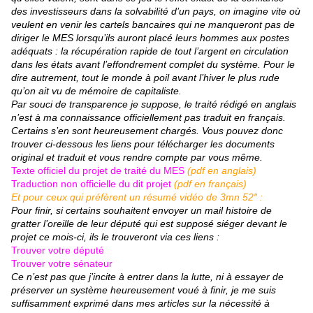
des investisseurs dans la solvabilité d’un pays, on imagine vite où
veulent en venir les cartels bancaires qui ne manqueront pas de
diriger le MES lorsqu’ils auront placé leurs hommes aux postes
adéquats : la récupération rapide de tout l’argent en circulation
dans les états avant l’effondrement complet du système. Pour le
dire autrement, tout le monde à poil avant l’hiver le plus rude
qu’on ait vu de mémoire de capitaliste.
Par souci de transparence je suppose, le traité rédigé en anglais
n’est à ma connaissance officiellement pas traduit en français.
Certains s’en sont heureusement chargés. Vous pouvez donc
trouver ci-dessous les liens pour télécharger les documents
original et traduit et vous rendre compte par vous même.
Texte officiel du projet de traité du MES
(pdf en anglais)
Traduction non officielle du dit projet
(pdf en français)
Et pour ceux qui préfèrent un résumé vidéo de 3mn 52″ :
Pour finir, si certains souhaitent envoyer un mail histoire de
gratter l’oreille de leur député qui est supposé siéger devant le
projet ce mois-ci, ils le trouveront via ces liens :
Trouver votre député
Trouver votre sénateur
Ce n’est pas que j’incite à entrer dans la lutte, ni à essayer de
préserver un système heureusement voué à finir, je me suis
suffisamment exprimé dans mes articles sur la nécessité à