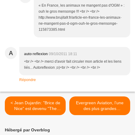
« En France, les animaux ne mangent pas d'OGM » :
ouh le gros mensonge !!! <br /> <br />
http://www.brujitafr.fr/article-en-france-les-animaux-
ne-mangent-pas-d-ogm-ouh-le-gros-mensonge-
115873385.html
A
auto reflexion
09/10/2011 18:11
<br /> <br /> merci d'avoir fait circuler mon article et les liens
liés... Autoreflexion ;o)<br /> <br /> <br /> <br />
Répondre
< Jean Dujardin: "Brice de
Evergreen Aviation, l’une
Nice" est devenu "The
des plus grandes
Artist"
compagnies aériennes,
reconnaît avoir passé des
contrats pour les chemtrails
Hébergé par Overblog
et la modification climatique