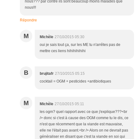
nous??? par contre ils sont beaucoup moins malades que
nous!!!
Répondre
M
Michèle
27/10/2015 05:30
oui je sais tout ça, sur les ME tu n'arrêtes pas de
mettre ces liens hihihihihihi
B
brujitafr
27/10/2015 05:15
cocktail = OGM + pesticides +antibiotiques
M
Michèle
27/10/2015 05:11
les ogm? quel rapport avec ce que j'explique???<br
/> donc si c'est à cause des OGM comme tu le dis, ce
n'est que récemment que la viande est mauvaise,
elle ne l'était pas avant.<br /> Alors on ne devrait pas
généraliser en disant que c'est la viande en soi qui