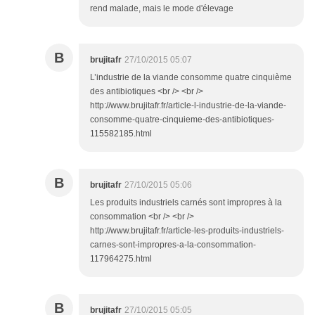
rend malade, mais le mode d'élevage
B
brujitafr
27/10/2015 05:07
L’industrie de la viande consomme quatre cinquième
des antibiotiques <br /> <br />
http://www.brujitafr.fr/article-l-industrie-de-la-viande-
consomme-quatre-cinquieme-des-antibiotiques-
115582185.html
B
brujitafr
27/10/2015 05:06
Les produits industriels carnés sont impropres à la
consommation <br /> <br />
http://www.brujitafr.fr/article-les-produits-industriels-
carnes-sont-impropres-a-la-consommation-
117964275.html
B
brujitafr
27/10/2015 05:05