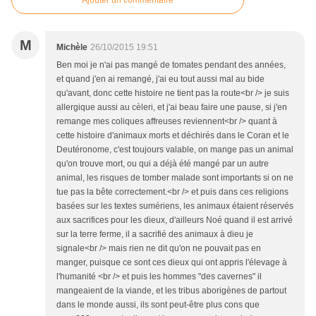
Ajouter un commentaire
M
Michèle
26/10/2015 19:51
Ben moi je n'ai pas mangé de tomates pendant des années,
et quand j'en ai remangé, j'ai eu tout aussi mal au bide
qu'avant, donc cette histoire ne tient pas la route<br /> je suis
allergique aussi au cèleri, et j'ai beau faire une pause, si j'en
remange mes coliques affreuses reviennent<br /> quant à
cette histoire d'animaux morts et déchirés dans le Coran et le
Deutéronome, c'est toujours valable, on mange pas un animal
qu'on trouve mort, ou qui a déjà été mangé par un autre
animal, les risques de tomber malade sont importants si on ne
tue pas la bête correctement.<br /> et puis dans ces religions
basées sur les textes sumériens, les animaux étaient réservés
aux sacrifices pour les dieux, d'ailleurs Noé quand il est arrivé
sur la terre ferme, il a sacrifié des animaux à dieu je
signale<br /> mais rien ne dit qu'on ne pouvait pas en
manger, puisque ce sont ces dieux qui ont appris l'élevage à
l'humanité <br /> et puis les hommes "des cavernes" il
mangeaient de la viande, et les tribus aborigènes de partout
dans le monde aussi, ils sont peut-être plus cons que